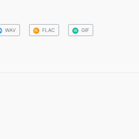
WAV
FLAC
GIF
A
FL
GI