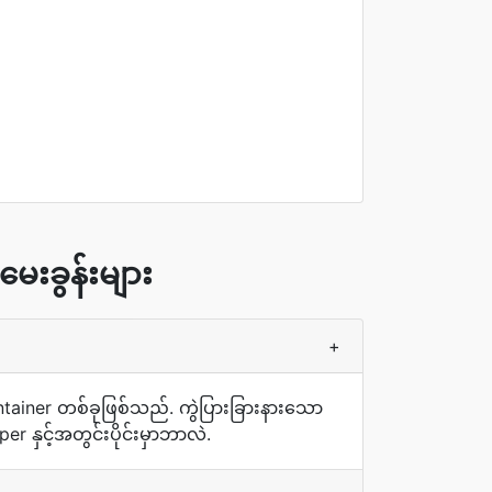
ေးခွန်းများ
+
container တစ်ခုဖြစ်သည်. ကွဲပြားခြားနားသော
 နှင့်အတွင်းပိုင်းမှာဘာလဲ.