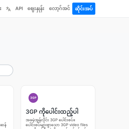
း
API
ဈေးနှုန်း
လော့ဂ်အင်
ဆိုင်းအပ်
3GP
3GP ကိုပေါင်းထည့်ပါ
အခမဲ့အွန်လိုင်း 3GP ပေါင်းစပ်။
်ဆန်
ပေါင်းစပ်များစွာသော 3GP video files