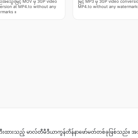
အသွေးမြင့် MOV မှ 3GP video
မြင့် MP3 မှ 3GP video conversi
ersion at MP4.to without any
MP4.to without any watermark
rmarks ။
ီးထားသည့် မာလ်တီမီဒီယာကွန်တိန်နာဖော်မတ်တစ်ခုဖြစ်သည်။ အသံနှင့်