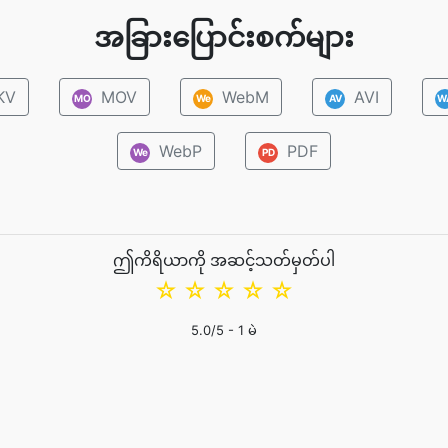
အခြားပြောင်းစက်များ
KV
MOV
WebM
AVI
MO
We
AV
W
WebP
PDF
We
PD
ဤကိရိယာကို အဆင့်သတ်မှတ်ပါ
☆
☆
☆
☆
☆
5.0
/5 -
1
မဲ