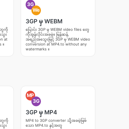
3G
We
3GP မှ WEBM
ွေကို
ပြောင်း 3GP မှ WEBM video files တွေ
သွေး
ကိုအွန်လိုင်းအခမဲ့။ မြန်ဆန်,
on at
အရည်အသွေးမြင့် 3GP မှ WEBM video
s ။
conversion at MP4.to without any
watermarks ။
MP
3G
3GP မှ MP4
ွေကို
MP4 to 3GP converter သို့အခမဲ့ဖြစ်
သွေး
သော MP4.to နှင့်အတူ