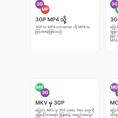
3G
3G
MP
3GP MP4 သို့
3G
3GP to MP4 converter ကို MP4.to
ပြောင
ဖြင့်အခမဲ့ဖြစ်သည်
အွန်
မြင့
MP4.
MK
M
3G
MKV မှ 3GP
MO
ပြောင်း MKV မှ 3GP video files တွေကို
ပြော
အွန်လိုင်းအခမဲ့။ မြန်ဆန်, အရည်အသွေး
ကိုအွ