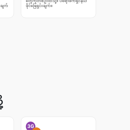
တွေကိုတစ်ဦးထဲသို့။ ပရော်ဖက်ရှင်နယ်
းချက်
ဖိုင်ဖြေရှင်းချက်။
့
3G