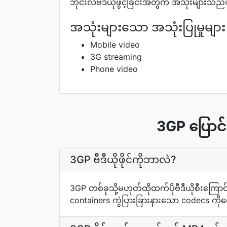
ဘိုင်းလ်ဗီဒီယိုဖွင့်ခြင်းအတွက် အသုံးများသည်
အသုံးများသော အသုံးပြုမှုများ
Mobile video
3G streaming
Phone video
3GP ပြောင်
3GP ဗီဒီယိုဖိုင်ကိုဘာလဲ?
3GP တစ်ခုသို့မဟုတ်ထိုထက်ပိုဗီဒီယိုစီးကြောင်
containers ကွဲပြားခြားနားသော codecs ကိုထ