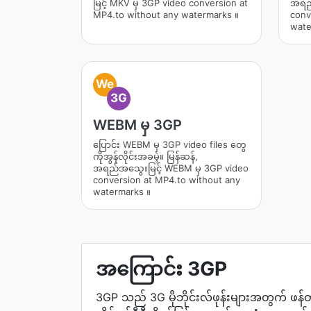
မြင့် MKV မှ 3GP video conversion at
အရည်
MP4.to without any watermarks ။
conv
wate
We
3G
WEBM မှ 3GP
ပြောင်း WEBM မှ 3GP video files တွေ
ကိုအွန်လိုင်းအခမဲ့။ မြန်ဆန်,
အရည်အသွေးမြင့် WEBM မှ 3GP video
conversion at MP4.to without any
watermarks ။
အကြောင်း 3GP
3GP သည် 3G မိုဘိုင်းလ်ဖုန်းများအတွက် ဖန်တ