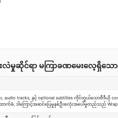
။
းလဲမှုဆိုင်ရာ မကြာခဏမေးလေ့ရှိသောမ
း, audio tracks, နှင့် optional subtitles ကိုင်တွယ်သောဗီဒီယို 
ောက်ခံ, ဒါကြောင့်အဆင်ပြေမှုနှစ်ဦးစလုံးအပေါ်မူတည်သည် Wrapper