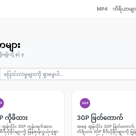
MP4
ကိရိယာမျာ
ာများ
ျိုးသို့ နှင့် မှ
GP
3GP
 ကိုဖိထား
3GP ဖြတ်တောက်
့ အွန်လိုင်း 3GP ကွန်ပရက်ဆာ။
အခမဲ့ အွန်လိုင်း 3GP ဖြတ်တောက်
ီဒီယိုဖိုင်များကို မြန်ဆန်လွယ်ကူစွာ
ကိရိယာ။ 3GP ဗီဒီယိုဖိုင်များကို မြန