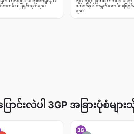
ပရက်ဆာလုပ်ပါ။ ပရော်ဖက်ရှင်နယ်
လွယ်ကူစွာ ဖြတ်တောက်ပါ။ ပရော်
က်စာတမ်း ဖြေရှင်းချက်များ။
ဖက်ရှင်နယ် စာရွက်စာတမ်း ဖြေရှင်
များ။
ပြောင်းလဲပါ 3GP အခြားပုံစံများသို
3G