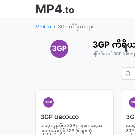
MP4
.to
MP4.to
3GP ကိရိယာများ
3GP ကိရိယ
3GP
ပြောင်းလဲပါ 3GP ပုံစံအမျိုးမ
3GP
3
3GP ပလေယာ
3GP
အခမဲ့ အွန်လိုင်း 3GP player။ သင့်ဘ
အခမဲ
ရောက်ဆာတွင် 3GP ဖိုင်များကို
3GP ဗ