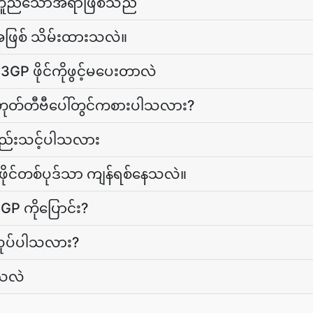
့်တူညီသောအရာဖြစ်သည်
အဖြစ် သိမ်းထားသလဲ။
P ဖိုင်ကိုဖွင့်မပေးတာလဲ
မဟုတ်တီဗီပေါ်တွင်ကစားပါသလား?
ဆည်းသင့်ပါသလား
ဖိုင်တစ်ပုဒ်သာ ကျန်ရစ်နေသလဲ။
GP ကိုပြောင်း?
e လုပ်ပါသလား?
ာသလဲ