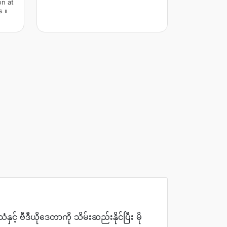
on at
s ။
 ဗီဒီယိုဒေတာကို သိမ်းဆည်းနိုင်ပြီး မို