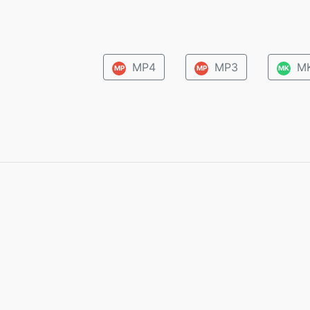
MP4
MP3
M
MP
MP
MK