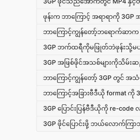
3GP ဖိုင်သည်အောက်တွင် MP4 နှင
ဖုန်းက ဘာကြောင့် အရာရာကို 3GP 
ဘာကြောင့်ကျွန်တော့်ဘရောက်ဆာက 3G
3GP ဘက်ထရီကိုမဖြုတ်ဘဲဖုန်းသို့
3GP အဖြစ်ဖိုင်အသစ်များကိုသိမ်း
ဘာကြောင့်ကျွန်တော့် 3GP တွင် အသံ
ဘာကြောင့်အခြားဗီဒီယို format ကို 3
3GP ပြောင်းပြန်ဗီဒီယိုကို re-cod
3GP ဖိုင်ပြောင်းဖို့ ဘယ်လောက်ကြ