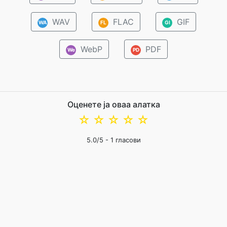
WAV
FLAC
GIF
WA
FL
GI
WebP
PDF
We
PD
Оценете ја оваа алатка
☆
☆
☆
☆
☆
5.0
/5 -
1
гласови