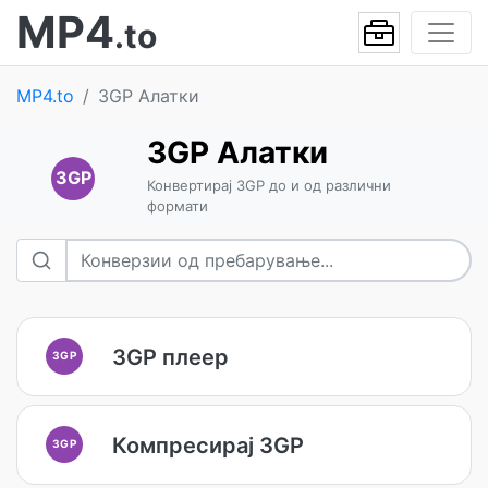
MP4
.to
MP4.to
3GP Алатки
3GP Алатки
3GP
Конвертирај 3GP до и од различни
формати
3GP плеер
3GP
Компресирај 3GP
3GP