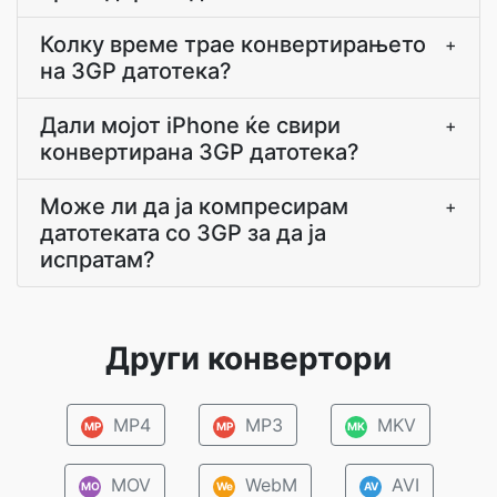
Колку време трае конвертирањето
+
на 3GP датотека?
Дали мојот iPhone ќе свири
+
конвертирана 3GP датотека?
Може ли да ја компресирам
+
датотеката со 3GP за да ја
испратам?
Други конвертори
MP4
MP3
MKV
MP
MP
MK
MOV
WebM
AVI
MO
We
AV