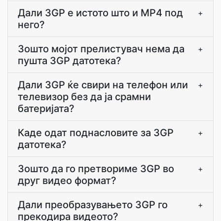
Дали 3GP е истото што и MP4 под
+
него?
Зошто мојот прелистувач нема да
+
пушта 3GP датотека?
Дали 3GP ќе свири на телефон или
+
телевизор без да ја срамни
батеријата?
Каде одат поднасловите за 3GP
+
датотека?
Зошто да го претвориме 3GP во
+
друг видео формат?
Дали преобразувањето 3GP го
+
прекодира видеото?