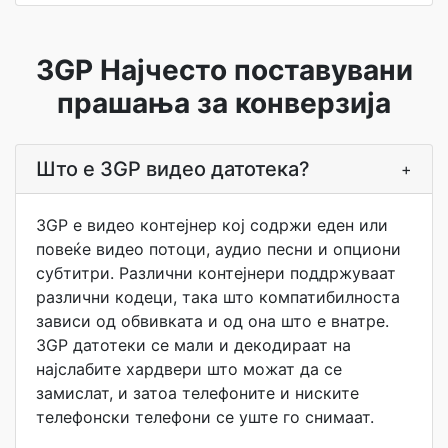
3GP Најчесто поставувани
прашања за конверзија
Што е 3GP видео датотека?
+
3GP е видео контејнер кој содржи еден или
повеќе видео потоци, аудио песни и опциони
субтитри. Различни контејнери поддржуваат
различни кодеци, така што компатибилноста
зависи од обвивката и од она што е внатре.
3GP датотеки се мали и декодираат на
најслабите хардвери што можат да се
замислат, и затоа телефоните и ниските
телефонски телефони се уште го снимаат.