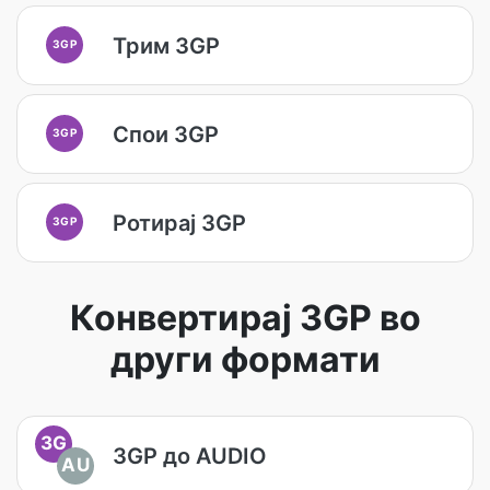
Трим 3GP
3GP
Спои 3GP
3GP
Ротирај 3GP
3GP
Конвертирај 3GP во
други формати
3G
3GP до AUDIO
AU