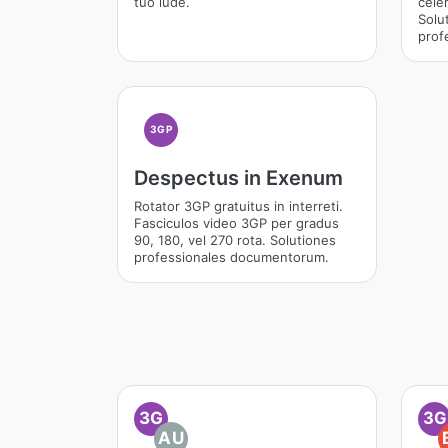
tuo lude.
celer
Solu
prof
3GP
Despectus in Exenum
Rotator 3GP gratuitus in interreti.
Fasciculos video 3GP per gradus
90, 180, vel 270 rota. Solutiones
professionales documentorum.
3G
3G
AU