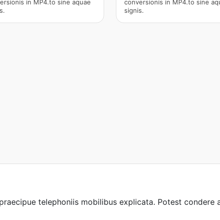
ersionis in MP4.to sine aquae
conversionis in MP4.to sine a
s.
signis.
raecipue telephoniis mobilibus explicata. Potest condere a