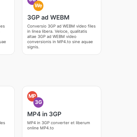
We
3GP ad WEBM
les
Conversio 3GP ad WEBM video files
s
in linea libera. Veloce, qualitatis
altae 3GP ad WEBM video
quae
conversionis in MP4.to sine aquae
signis.
MP
3G
MP4 in 3GP
les
MP4 in 3GP converter et liberum
s
online MP4.to