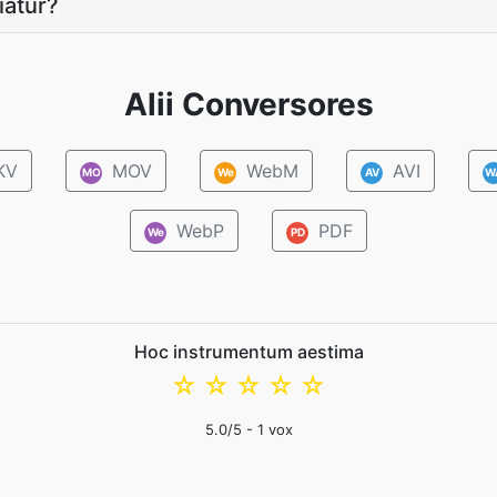
iatur?
Alii Conversores
KV
MOV
WebM
AVI
MO
We
AV
W
WebP
PDF
We
PD
Hoc instrumentum aestima
☆
☆
☆
☆
☆
5.0
/5 -
1
vox