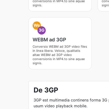
conversionis in MP4.to sine aquae
conv
signis.
signi
We
3G
WEBM ad 3GP
Conversio WEBM ad 3GP video files
in linea libera. Veloce, qualitatis
altae WEBM ad 3GP video
conversionis in MP4.to sine aquae
signis.
De 3GP
3GP est multimedia continens forma 3G p
usum video playback mobile.