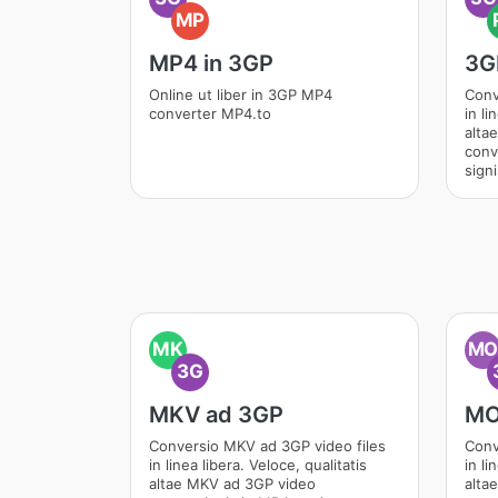
MP
MP4 in 3GP
3G
Online ut liber in 3GP MP4
Conv
converter MP4.to
in li
alta
conv
signi
MK
M
3G
MKV ad 3GP
MO
Conversio MKV ad 3GP video files
Conv
in linea libera. Veloce, qualitatis
in li
altae MKV ad 3GP video
alta