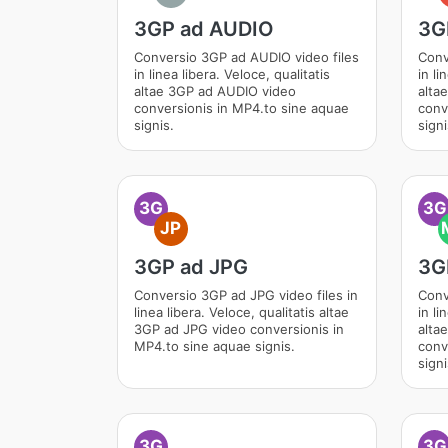
3GP ad AUDIO
3G
Conversio 3GP ad AUDIO video files
Conv
in linea libera. Veloce, qualitatis
in li
altae 3GP ad AUDIO video
alta
conversionis in MP4.to sine aquae
conv
signis.
signi
3G
3G
JP
3GP ad JPG
3G
Conversio 3GP ad JPG video files in
Conv
linea libera. Veloce, qualitatis altae
in li
3GP ad JPG video conversionis in
alta
MP4.to sine aquae signis.
conv
signi
3G
3G