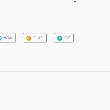
+
WAV
FLAC
GIF
A
FL
GI