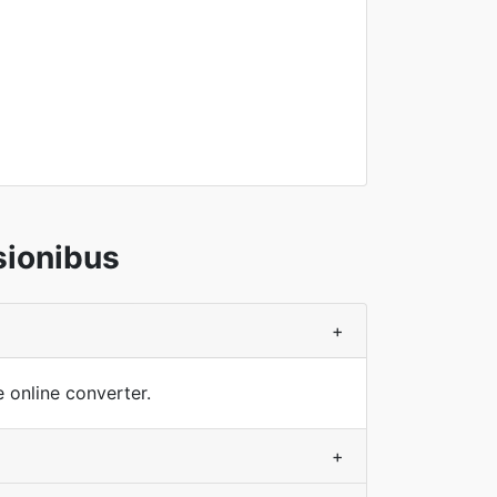
sionibus
+
e online converter.
+