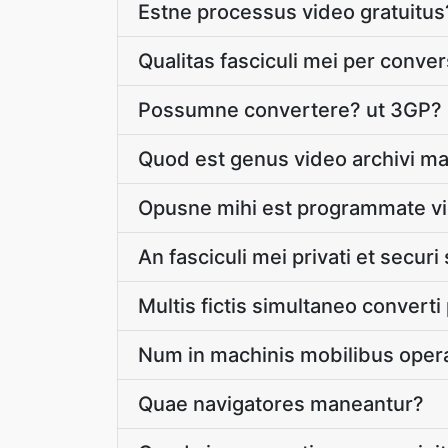
Estne processus video gratuitus
Qualitas fasciculi mei per conve
Possumne convertere? ut 3GP?
Quod est genus video archivi m
Opusne mihi est programmate v
An fasciculi mei privati et securi
Multis fictis simultaneo convert
Num in machinis mobilibus oper
Quae navigatores maneantur?