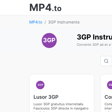
MP4
.to
MP4.to
3GP Instrumenta
3GP Instr
3GP
Converte 3GP ad et a v
3GP
3
Lusor 3GP
Co
Lusor 3GP gratuitus interretialis.
Comp
Fasciculos 3GP directe in navigatro
inte