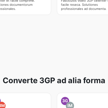
iter et facile comprime.
Fasciculos video 3GP celeriter 
tiones documentorum
facile reseca. Solutiones
essionales.
professionales ad documenta.
Converte 3GP ad alia forma
3G
BM
IM