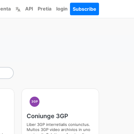
enta
API
Pretia
login
Subscribe
3GP
Coniunge 3GP
Liber 3GP interretialis coniunctus.
Multos 3GP video archivios in uno