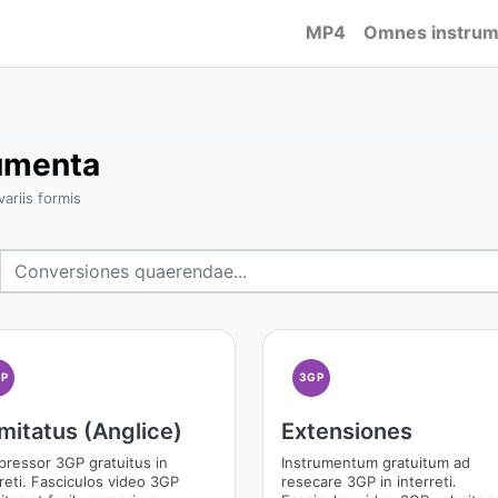
MP4
Omnes instrum
umenta
ariis formis
GP
3GP
mitatus (Anglice)
Extensiones
ressor 3GP gratuitus in
Instrumentum gratuitum ad
rreti. Fasciculos video 3GP
resecare 3GP in interreti.