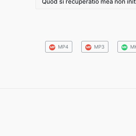
Quod si recuperatio mea non init
MP4
MP3
M
MP
MP
MK