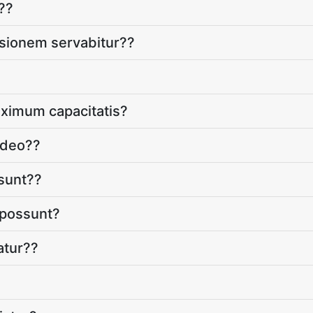
??
rsionem servabitur??
aximum capacitatis?
ideo??
 sunt??
i possunt?
atur??