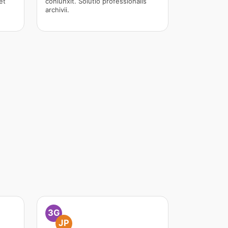
et
coniunxit. Solutio professionalis
archivii.
3G
JP