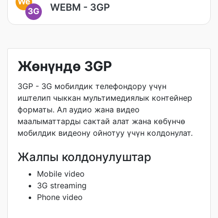
We
WEBM - 3GP
3G
Жөнүндө 3GP
3GP - 3G мобилдик телефондору үчүн
иштелип чыккан мультимедиялык контейнер
форматы. Ал аудио жана видео
маалыматтарды сактай алат жана көбүнчө
мобилдик видеону ойнотуу үчүн колдонулат.
Жалпы колдонулуштар
Mobile video
3G streaming
Phone video