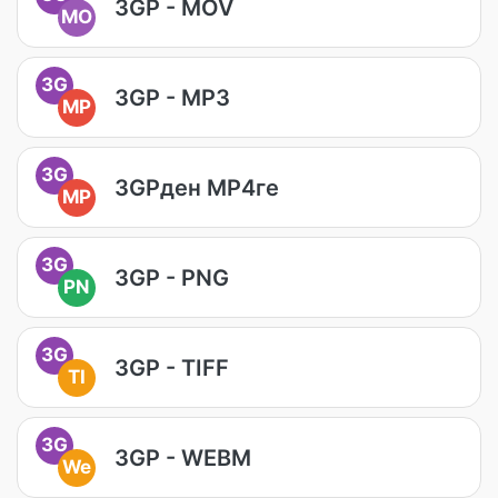
3GP - MOV
MO
3G
3GP - MP3
MP
3G
3GPден MP4ге
MP
3G
3GP - PNG
PN
3G
3GP - TIFF
TI
3G
3GP - WEBM
We