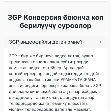
3GP Конверсия боюнча көп
берилүүчү суроолор
3GP видеофайлы деген эмне?
+
3GP - бир же бир нече видео поток, аудио
треки жана опционалдык субтитрлерди
камтыган видеоконтейнер. Ар кандай
контейнерлер ар кандай кодектерди колдойт,
андыктан шайкештик эки УРАМЧЫГА ЖАНА
анын ичиндеги нерселерге жараша болот. 3GP
файлдары кичинекей жана эң начар жабдыкта
декоддоону талап кылат, ошондуктан алар
телефондордо жана төмөнкү класстагы
уюлдук телефондордо дагы эле жазылат.