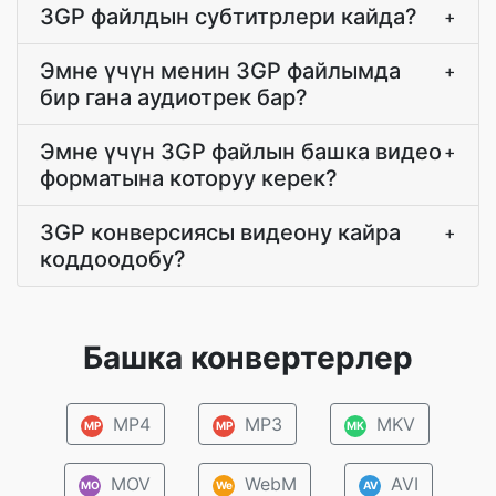
3GP файлдын субтитрлери кайда?
+
Эмне үчүн менин 3GP файлымда
+
бир гана аудиотрек бар?
Эмне үчүн 3GP файлын башка видео
+
форматына которуу керек?
3GP конверсиясы видеону кайра
+
коддоодобу?
Башка конвертерлер
MP4
MP3
MKV
MP
MP
MK
MOV
WebM
AVI
MO
We
AV