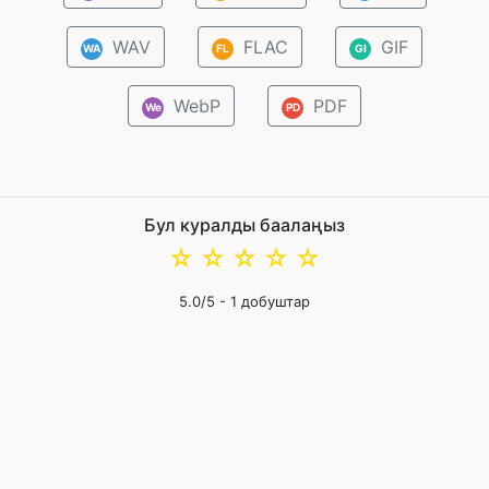
WAV
FLAC
GIF
WA
FL
GI
WebP
PDF
We
PD
Бул куралды баалаңыз
☆
☆
☆
☆
☆
5.0
/5 -
1
добуштар