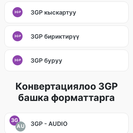
3GP кыскартуу
3GP
3GP бириктирүү
3GP
3GP буруу
3GP
Конвертациялоо 3GP
башка форматтарга
3G
3GP - AUDIO
AU