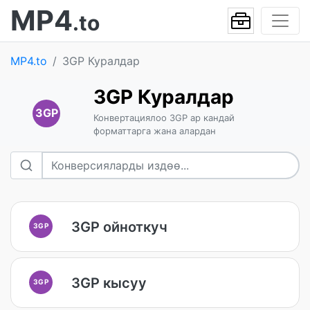
MP4
.to
MP4.to
3GP Куралдар
3GP Куралдар
3GP
Конвертациялоо 3GP ар кандай
форматтарга жана алардан
3GP ойноткуч
3GP
3GP кысуу
3GP