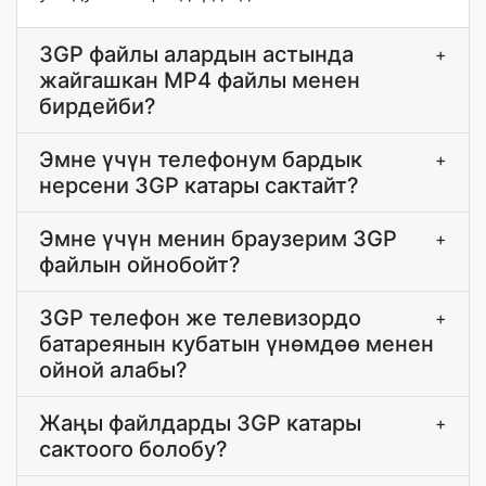
3GP файлы алардын астында
+
жайгашкан MP4 файлы менен
бирдейби?
Эмне үчүн телефонум бардык
+
нерсени 3GP катары сактайт?
Эмне үчүн менин браузерим 3GP
+
файлын ойнобойт?
3GP телефон же телевизордо
+
батареянын кубатын үнөмдөө менен
ойной алабы?
Жаңы файлдарды 3GP катары
+
сактоого болобу?