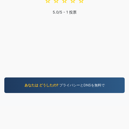
☆
☆
☆
☆
☆
5.0
/5 -
1
投票
あなたは どうしたの?
プライバシーとDNSを無料で
MP4.to
10,036,482 2019年以降に変換されたファイル