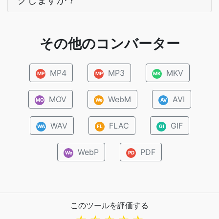
グしますか？
その他のコンバーター
MP4
MP3
MKV
MP
MP
MK
MOV
WebM
AVI
MO
We
AV
WAV
FLAC
GIF
WA
FL
GI
WebP
PDF
We
PD
このツールを評価する