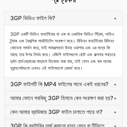
3GP ভিডিও ফাইল কি?
+
3GP একটি ভিডিও কনটেইনার যা এক বা একাধিক ভিডিও স্ট্রিম, অডিও
ট্র্যাক এবং বৈকল্পিক সাবটাইটেল সংরক্ষণ করে। বিভিন্ন কনটেইনার বিভিন্ন
কোডেক সমর্থন করে, তাই সামঞ্জস্যতা উভয় ওয়াপার এবং এর মধ্যে কি
আছে তার উপর নির্ভর করে। ৩জিপি ফাইলগুলো ছোট এবং কল্পনার সবচেয়ে
দুর্বল হার্ডওয়্যারের মাধ্যমে ডিকোড করা যায়, তাই ফোন এবং কম দামের
হ্যান্ডসেটগুলো এখনও এই ফাইলগুলো রেকর্ড করে।
3GP ফাইলটি কি MP4 ফাইলের সাথে একই ধরনের?
+
আমার ফোনে সবকিছু 3GP হিসাবে কেন সংরক্ষণ করা হয়?
+
কেন আমার ব্রাউজার 3GP ফাইল চালাতে পারে না?
+
3GP কি ব্যাটারির চার্জ কমানো ছাড়া ফোন বা টিভিতে
+