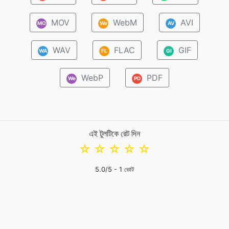
MOV
WebM
AVI
MO
We
AV
WAV
FLAC
GIF
WA
FL
GI
WebP
PDF
We
PD
এই টুলটিকে রেট দিন
☆
☆
☆
☆
☆
5.0
/5 -
1
ভোট