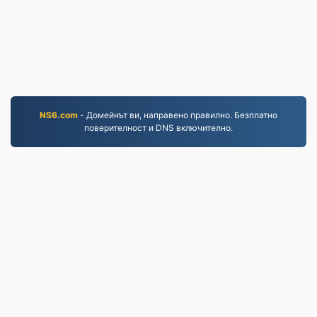
NS6.com
- Домейнът ви, направено правилно. Безплатно
поверителност и DNS включително.
MP4.to
10,035,461 Файлове, конвертирани от 2019 г.
насам
Политика за поверителност
|
Общи условия
|
За
нас
|
Свържете се с нас
|
API
|
Проби
|
Инсталирайте приложение
© 2026 MP4.to
|
VPS.org
LLC | Изработено от