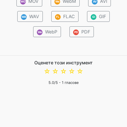
MOV
WebM
AVI
MO
We
AV
WAV
FLAC
GIF
WA
FL
GI
WebP
PDF
We
PD
Оценете този инструмент
☆
☆
☆
☆
☆
5.0
/5 -
1
гласове