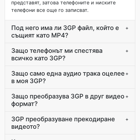
представят, затова телефоните и ниските
телефони все още го записват.
Под него има ли 3GP файл, който е
+
същият като MP4?
Защо телефонът ми спестява
+
всичко като 3GP?
Защо само една аудио трака оцелее
+
в моя 3GP?
Защо преобразува 3GP в друг видео
+
формат?
3GP преобразуване прекодиране
+
видеото?