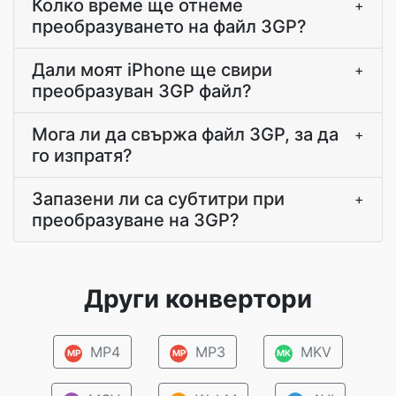
Колко време ще отнеме
+
преобразуването на файл 3GP?
Дали моят iPhone ще свири
+
преобразуван 3GP файл?
Мога ли да свържа файл 3GP, за да
+
го изпратя?
Запазени ли са субтитри при
+
преобразуване на 3GP?
Други конвертори
MP4
MP3
MKV
MP
MP
MK