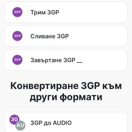
Трим 3GP
3GP
Сливане 3GP
3GP
Завъртане 3GP __
3GP
Конвертиране 3GP към
други формати
3G
3GP до AUDIO
AU