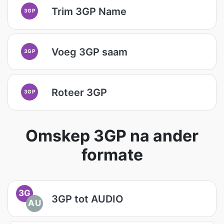
Trim 3GP Name
3GP
Voeg 3GP saam
3GP
Roteer 3GP
3GP
Omskep 3GP na ander
formate
3G
3GP tot AUDIO
AU