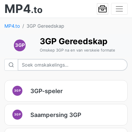
MP4
.to
MP4.to
3GP Gereedskap
3GP Gereedskap
3GP
Omskep 3GP na en van verskeie formate
3GP-speler
3GP
Saampersing 3GP
3GP