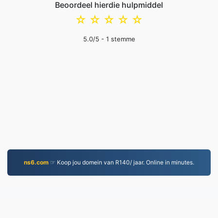
Beoordeel hierdie hulpmiddel
☆
☆
☆
☆
☆
5.0
/5 -
1
stemme
ns6.com
☞ Koop jou domein van R140/ jaar. Online in minutes.
MP4.to