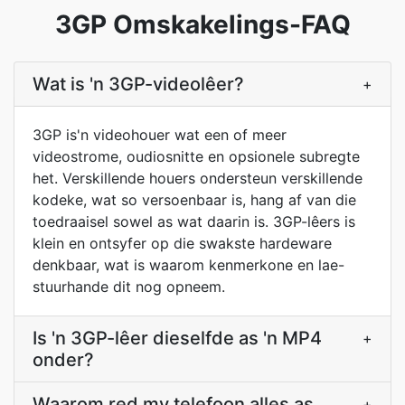
3GP Omskakelings-FAQ
Wat is 'n 3GP-videolêer?
+
3GP is'n videohouer wat een of meer
videostrome, oudiosnitte en opsionele subregte
het. Verskillende houers ondersteun verskillende
kodeke, wat so versoenbaar is, hang af van die
toedraaisel sowel as wat daarin is. 3GP-lêers is
klein en ontsyfer op die swakste hardeware
denkbaar, wat is waarom kenmerkone en lae-
stuurhande dit nog opneem.
Is 'n 3GP-lêer dieselfde as 'n MP4
+
onder?
Waarom red my telefoon alles as
+