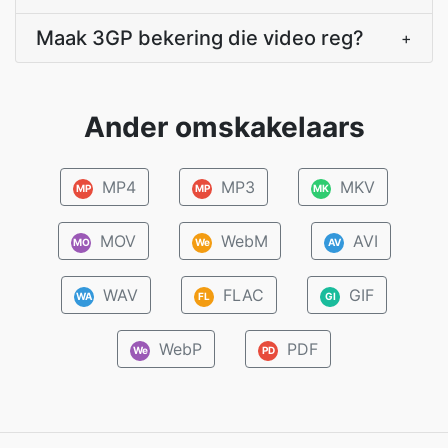
Maak 3GP bekering die video reg?
+
Ander omskakelaars
MP4
MP3
MKV
MP
MP
MK
MOV
WebM
AVI
MO
We
AV
WAV
FLAC
GIF
WA
FL
GI
WebP
PDF
We
PD