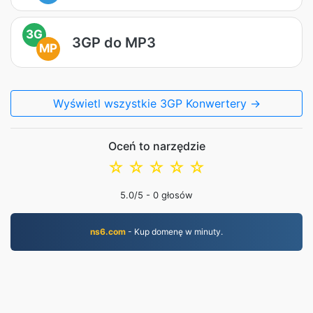
3G
3GP do MP3
MP
Wyświetl wszystkie 3GP Konwertery →
Oceń to narzędzie
☆
☆
☆
☆
☆
5.0
/5 -
0
głosów
ns6.com
- Kup domenę w minuty.