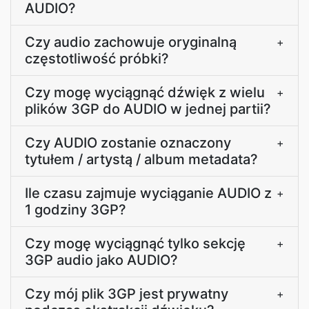
AUDIO?
Czy audio zachowuje oryginalną
+
częstotliwość próbki?
Czy mogę wyciągnąć dźwięk z wielu
+
plików 3GP do AUDIO w jednej partii?
Czy AUDIO zostanie oznaczony
+
tytułem / artystą / album metadata?
Ile czasu zajmuje wyciąganie AUDIO z
+
1 godziny 3GP?
Czy mogę wyciągnąć tylko sekcję
+
3GP audio jako AUDIO?
Czy mój plik 3GP jest prywatny
+