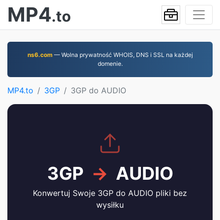
MP4
.to
ns6.com
— Wolna prywatność WHOIS, DNS i SSL na każdej
domenie.
MP4.to
3GP
3GP do AUDIO
3GP
→
AUDIO
Konwertuj Swoje 3GP do AUDIO pliki bez
wysiłku