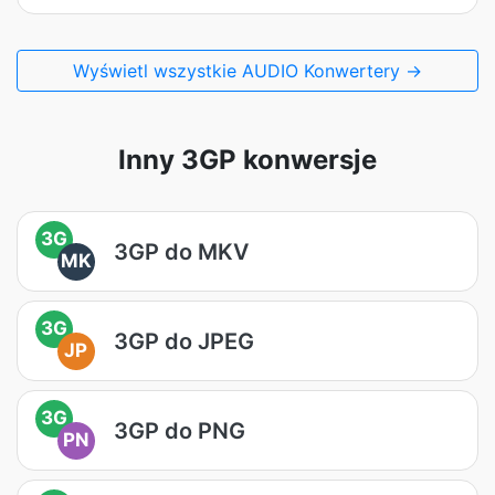
Wyświetl wszystkie AUDIO Konwertery →
Inny 3GP konwersje
3G
3GP do MKV
MK
3G
3GP do JPEG
JP
3G
3GP do PNG
PN