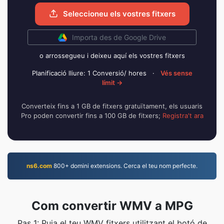
Seleccioneu els vostres fitxers
Importa des de Google Drive
o arrossegueu i deixeu aquí els vostres fitxers
Planificació lliure: 1 Conversió/ hores
·
Vés sense
límit →
Converteix fins a 1 GB de fitxers gratuïtament, els usuaris
Pro poden convertir fins a 100 GB de fitxers;
Registra't ara
ns6.com
800+ domini extensions. Cerca el teu nom perfecte.
Com convertir WMV a MPG
Pas 1: Puja el teu WMV fitxers utilitzant el botó de