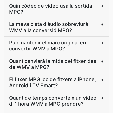
Quin còdec de vídeo usa la sortida
+
MPG?
La meva pista d'àudio sobreviurà
+
WMV a la conversió MPG?
Puc mantenir el marc original en
+
convertir WMV a MPG?
Quant canviarà la mida del fitxer des
+
de WMV a MPG?
El fitxer MPG joc de fitxers a iPhone,
+
Android i TV Smart?
Quant de temps converteix un vídeo
+
d' 1 hora WMV a MPG prendre?