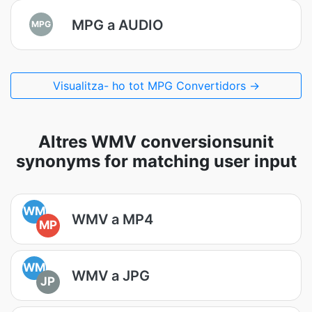
MPG a AUDIO
MPG
Visualitza- ho tot MPG Convertidors →
Altres WMV conversionsunit
synonyms for matching user input
WM
WMV a MP4
MP
WM
WMV a JPG
JP