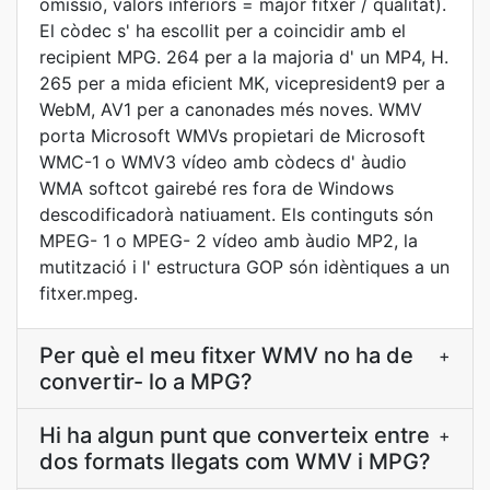
omissió, valors inferiors = major fitxer / qualitat).
El còdec s' ha escollit per a coincidir amb el
recipient MPG. 264 per a la majoria d' un MP4, H.
265 per a mida eficient MK, vicepresident9 per a
WebM, AV1 per a canonades més noves. WMV
porta Microsoft WMVs propietari de Microsoft
WMC-1 o WMV3 vídeo amb còdecs d' àudio
WMA softcot gairebé res fora de Windows
descodificadorà natiuament. Els continguts són
MPEG- 1 o MPEG- 2 vídeo amb àudio MP2, la
mutització i l' estructura GOP són idèntiques a un
fitxer.mpeg.
Per què el meu fitxer WMV no ha de
+
convertir- lo a MPG?
Hi ha algun punt que converteix entre
+
dos formats llegats com WMV i MPG?