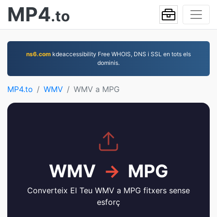
MP4
.to
ns6.com
kdeaccessibility Free WHOIS, DNS i SSL en tots els
dominis.
MP4.to
WMV
WMV a MPG
WMV
→
MPG
Converteix El Teu WMV a MPG fitxers sense
esforç