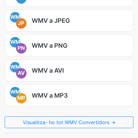
WM
WMV a JPEG
JP
WM
WMV a PNG
PN
WM
WMV a AVI
AV
WM
WMV a MP3
MP
Visualitza- ho tot WMV Convertidors →