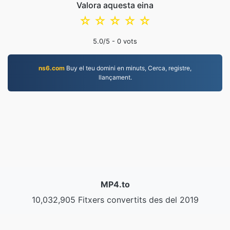
Valora aquesta eina
☆
☆
☆
☆
☆
5.0
/5 -
0
vots
ns6.com
Buy el teu domini en minuts, Cerca, registre,
llançament.
MP4.to
10,032,905 Fitxers convertits des del 2019
Política de privacitat
|
Condicions del servei
|
Sobre