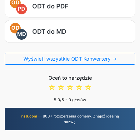
OD
ODT do PDF
PD
OD
ODT do MD
MD
Wyświetl wszystkie ODT Konwertery →
Oceń to narzędzie
☆
☆
☆
☆
☆
5.0
/5 -
0
głosów
ns6.com
— 800+ rozszerzenia domeny. Znajdź idealną
nazwę.