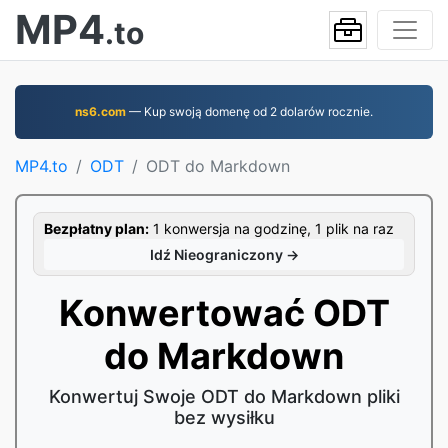
MP4
.to
ns6.com
— Kup swoją domenę od 2 dolarów rocznie.
MP4.to
ODT
ODT do Markdown
Bezpłatny plan:
1 konwersja na godzinę, 1 plik na raz
Idź Nieograniczony →
Konwertować ODT
do Markdown
Konwertuj Swoje ODT do Markdown pliki
bez wysiłku