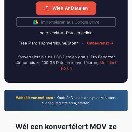
Wielt Är Dateien
Importéieren aus Google Drive
oder zéckt Är Dateien heihin
Free Plan: 1 Konversioune/Stonn
·
Unbegrenzt →
Konvertéiert bis zu 1 GB Dateien gratis, Pro Benotzer
kënnen bis zu 100 GB Dateien konvertéieren;
Mellt Iech
elo un
Websäit vun ns6.com
- Kaaft Är Domain an e puer Minutten.
Sichen, registréieren, starten.
Wéi een konvertéiert MOV ze