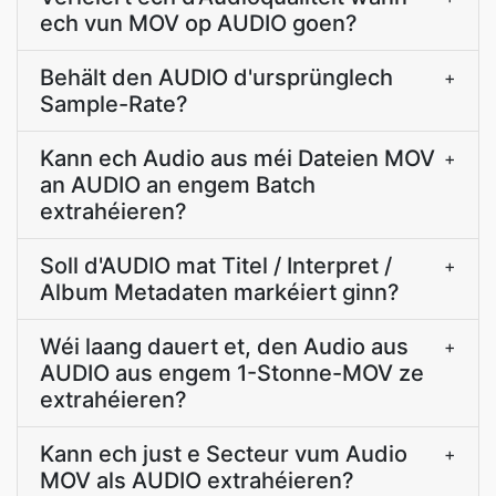
ech vun MOV op AUDIO goen?
Behält den AUDIO d'ursprünglech
+
Sample-Rate?
Kann ech Audio aus méi Dateien MOV
+
an AUDIO an engem Batch
extrahéieren?
Soll d'AUDIO mat Titel / Interpret /
+
Album Metadaten markéiert ginn?
Wéi laang dauert et, den Audio aus
+
AUDIO aus engem 1-Stonne-MOV ze
extrahéieren?
Kann ech just e Secteur vum Audio
+
MOV als AUDIO extrahéieren?