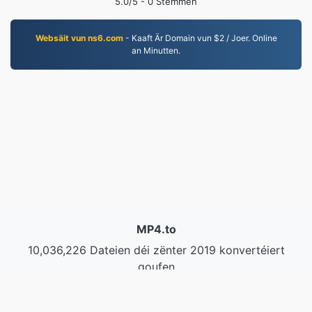
5.0
/5 -
0
Stëmmen
Websäit vun ns6.com
- Kaaft Är Domain vun $2 / Joer. Online
an Minutten.
MP4.to
10,036,226 Dateien déi zënter 2019 konvertéiert
goufen
Dateschutzbestimmungen
|
Benotzungsbedingunge
|
Iwwer eis
|
Kontaktéiert eis
|
API
|
Samples
|