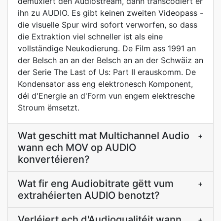
demuxiert den Audiostream, dann transcodiert er
ihn zu AUDIO. Es gibt keinen zweiten Videopass -
die visuelle Spur wird sofort verworfen, so dass
die Extraktion viel schneller ist als eine
vollständige Neukodierung. De Film ass 1991 an
der Belsch an an der Belsch an an der Schwäiz an
der Serie The Last of Us: Part II erauskomm. De
Kondensator ass eng elektronesch Komponent,
déi d'Energie an d'Form vun engem elektresche
Stroum ëmsetzt.
Wat geschitt mat Multichannel Audio
+
wann ech MOV op AUDIO
konvertéieren?
Wat fir eng Audiobitrate gëtt vum
+
extrahéierten AUDIO benotzt?
Verléiert ech d'Audioqualitéit wann
+