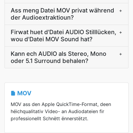
Ass meng Datei MOV privat während
+
der Audioextraktioun?
Firwat huet d'Datei AUDIO Stilllücken,
+
wou d'Datei MOV Sound hat?
Kann ech AUDIO als Stereo, Mono
+
oder 5.1 Surround behalen?
MOV
MOV ass den Apple QuickTime-Format, deen
héichqualitativ Video- an Audiodateien fir
professionellt Schnëtt ënnerstëtzt.