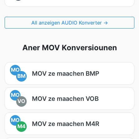
All anzeigen AUDIO Konverter →
Aner MOV Konversiounen
MO
MOV ze maachen BMP
BM
MO
MOV ze maachen VOB
VO
MO
MOV ze maachen M4R
M4