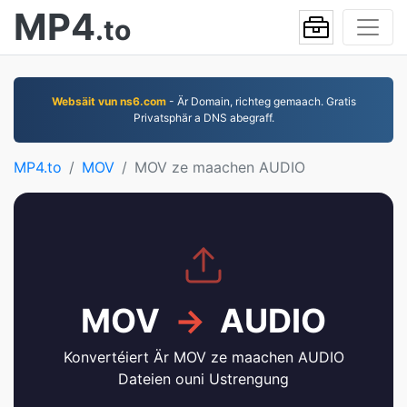
MP4
.to
Websäit vun ns6.com
- Är Domain, richteg gemaach. Gratis
Privatsphär a DNS abegraff.
MP4.to
MOV
MOV ze maachen AUDIO
MOV
→
AUDIO
Konvertéiert Är MOV ze maachen AUDIO
Dateien ouni Ustrengung