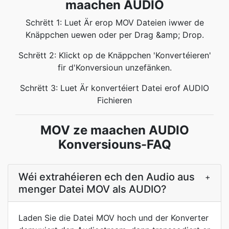
maachen AUDIO
Schrëtt 1: Luet Är erop MOV Dateien iwwer de
Knäppchen uewen oder per Drag &amp; Drop.
Schrëtt 2: Klickt op de Knäppchen 'Konvertéieren'
fir d'Konversioun unzefänken.
Schrëtt 3: Luet Är konvertéiert Datei erof AUDIO
Fichieren
MOV ze maachen AUDIO
Konversiouns-FAQ
Wéi extrahéieren ech den Audio aus
+
menger Datei MOV als AUDIO?
Laden Sie die Datei MOV hoch und der Konverter