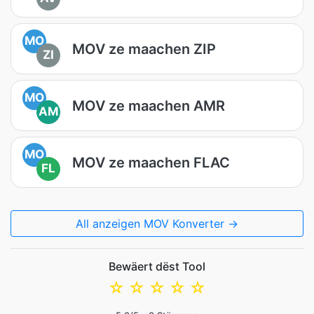
MO
MOV ze maachen ZIP
ZI
MO
MOV ze maachen AMR
AM
MO
MOV ze maachen FLAC
FL
All anzeigen MOV Konverter →
Bewäert dëst Tool
☆
☆
☆
☆
☆