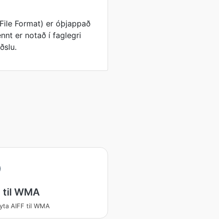
File Format) er óþjappað
nnt er notað í faglegri
ðslu.
 til WMA
ta AIFF til WMA