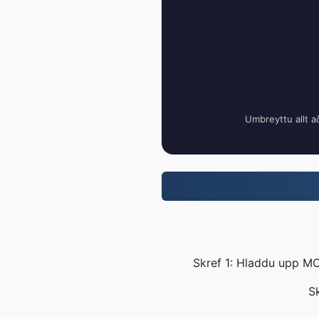
Umbreyttu allt a
Skref 1: Hladdu upp MO
Sk