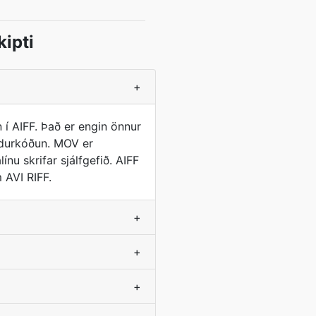
ipti
+
í AIFF. Það er engin önnur
endurkóðun. MOV er
nu skrifar sjálfgefið. AIFF
 AVI RIFF.
+
+
+