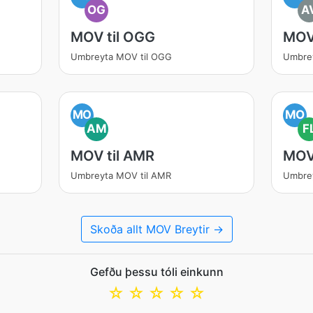
OG
A
MOV til OGG
MOV 
Umbreyta MOV til OGG
Umbrey
MO
MO
AM
F
MOV til AMR
MOV 
Umbreyta MOV til AMR
Umbrey
Skoða allt MOV Breytir →
Gefðu þessu tóli einkunn
☆
☆
☆
☆
☆