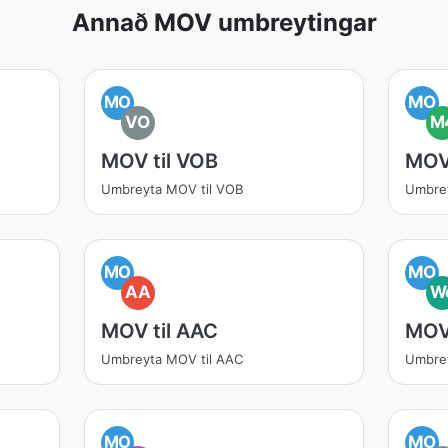
Annað MOV umbreytingar
MO
MO
VO
M
MOV til VOB
MOV
Umbreyta MOV til VOB
Umbre
MO
MO
AA
W
MOV til AAC
MOV
Umbreyta MOV til AAC
Umbre
MO
MO