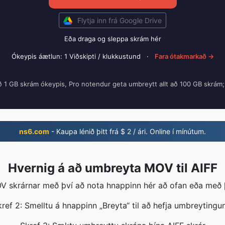
Flytja inn frá Google Drive
Eða draga og sleppa skrám hér
Ókeypis áætlun: 1 Viðskipti / klukkustund
·
Fara ótakmarkað →
ð 1 GB skrám ókeypis, Pro notendur geta umbreytt allt að 100 GB skrám
ns6.com
- Kaupa lénið þitt frá $ 2 / ári. Online í mínútum.
Hvernig á að umbreyta MOV til AIFF
V skrárnar með því að nota hnappinn hér að ofan eða með 
ref 2: Smelltu á hnappinn „Breyta“ til að hefja umbreytingu