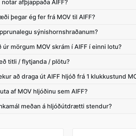
 notar afþjappaða AIFF?
ði þegar ég fer frá MOV til AIFF?
 upprunalegu sýnishornshraðanum?
óð úr mörgum MOV skrám í AIFF í einni lotu?
titli / flytjanda / plötu?
ekur að draga út AIFF hljóð frá 1 klukkustund 
luta af MOV hljóðinu sem AIFF?
nkamál meðan á hljóðútdrætti stendur?