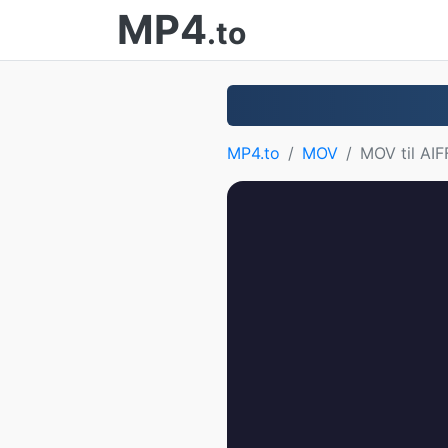
MP4
.to
MP4.to
MOV
MOV til AIF