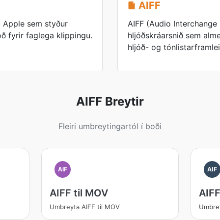
AIFF
á Apple sem styður
AIFF (Audio Interchange 
fyrir faglega klippingu.
hljóðskráarsnið sem alme
hljóð- og tónlistarframlei
AIFF Breytir
Fleiri umbreytingartól í boði
AIF
AIF
AIFF til MOV
AIFF
Umbreyta AIFF til MOV
Umbrey