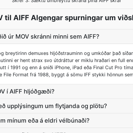
Skref 3: Sæktu umbreyttu skrána þína AIFF skrár
 til AIFF Algengar spurningar um viðsk
ðið úr MOV skránni minni sem AIFF?
 breytirinn demuxes hljóðstrauminn og umkóðar það síðan 
tinni er hent strax svo útdráttur er miklu hraðari en full 
t í 1991 og enn á sniði iPhone, iPad eða Final Cut Pro tímalí
e File Format frá 1988, byggt á sömu IFF stykki hönnun sem
V í AIFF hljóðgæði?
eð upplýsingum um flytjanda og plötu?
num mínum eða á eldri vélbúnaði?