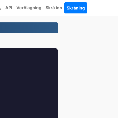
API
Verðlagning
Skrá inn
Skráning