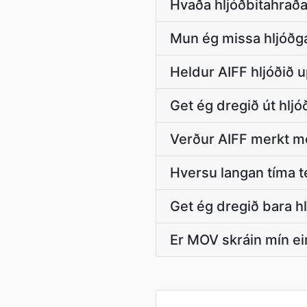
Hvaða hljóðbitahraða
Mun ég missa hljóðgæ
Heldur AIFF hljóðið
Get ég dregið út hlj
Verður AIFF merkt með 
Hversu langan tíma t
Get ég dregið bara h
Er MOV skráin mín ei