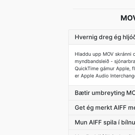
MOV
Hvernig dreg ég hljó
Hladdu upp MOV skránni og
myndbandsleið - sjónarbrau
QuickTime gámur Apple, flut
er Apple Audio Interchang
Bætir umbreyting MO
Get ég merkt AIFF m
Mun AIFF spila í bíl