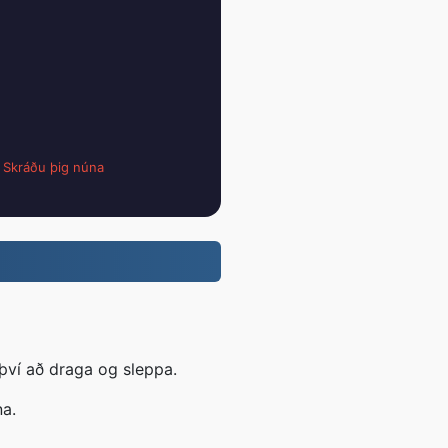
;
Skráðu þig núna
því að draga og sleppa.
na.