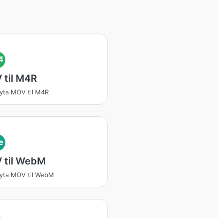
4
 til M4R
yta MOV til M4R
e
 til WebM
yta MOV til WebM