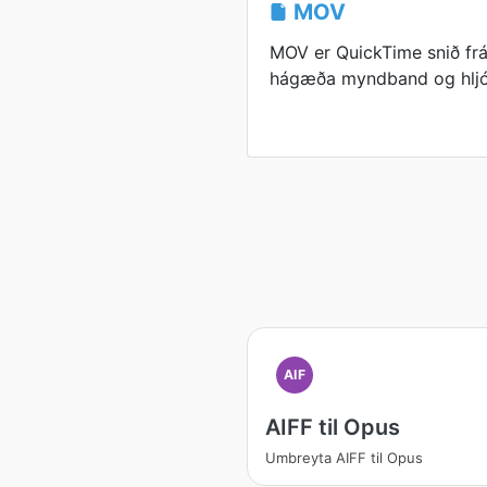
MOV
MOV er QuickTime snið fr
hágæða myndband og hljóð 
AIF
AIFF til Opus
Umbreyta AIFF til Opus