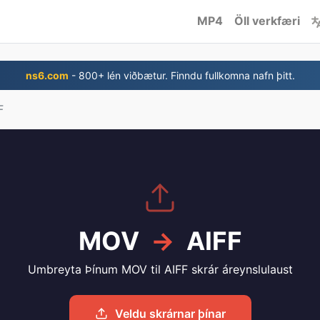
MP4
Öll verkfæri
ns6.com
- 800+ lén viðbætur. Finndu fullkomna nafn þitt.
F
MOV
→
AIFF
Umbreyta Þínum MOV til AIFF skrár áreynslulaust
Veldu skrárnar þínar