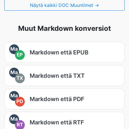
Näytä kaikki DOC Muuntimet →
Muut Markdown konversiot
Ma
Markdown että EPUB
EP
Ma
Markdown että TXT
TX
Ma
Markdown että PDF
PD
Ma
Markdown että RTF
RT