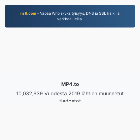
ns6.com
– Vapaa Whois-yksityisyys, DNS ja SSL kaikilla
verkkoalueilla.
MP4.to
10,032,939 Vuodesta 2019 lähtien muunnetut
tiedostot
Tietosuojakäytäntö
|
Palveluehdot
|
Tietoa meistä
|
Ota yhteyttä
|
API
|
Näytteet
|
Asenna sovellus
© 2026 MP4.to
|
VPS.org
LLC | Valmistaja
nadermx