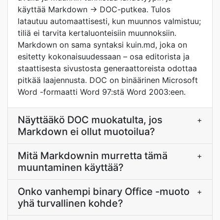
käyttää Markdown → DOC-putkea. Tulos
latautuu automaattisesti, kun muunnos valmistuu;
tiliä ei tarvita kertaluonteisiin muunnoksiin.
Markdown on sama syntaksi kuin.md, joka on
esitetty kokonaisuudessaan – osa editorista ja
staattisesta sivustosta generaattoreista odottaa
pitkää laajennusta. DOC on binäärinen Microsoft
Word -formaatti Word 97:stä Word 2003:een.
Näyttääkö DOC muokatulta, jos
+
Markdown ei ollut muotoilua?
Mitä Markdownin murretta tämä
+
muuntaminen käyttää?
Onko vanhempi binary Office -muoto
+
yhä turvallinen kohde?