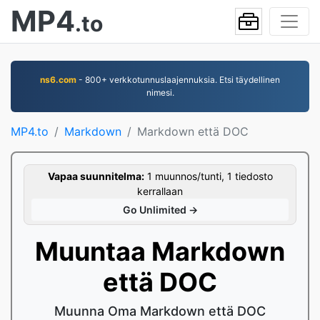
MP4
.to
ns6.com
- 800+ verkkotunnuslaajennuksia. Etsi täydellinen
nimesi.
MP4.to
Markdown
Markdown että DOC
Vapaa suunnitelma:
1 muunnos/tunti, 1 tiedosto
kerrallaan
Go Unlimited →
Muuntaa Markdown
että DOC
Muunna Oma Markdown että DOC