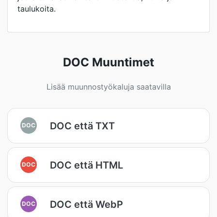
taulukoita.
DOC Muuntimet
Lisää muunnostyökaluja saatavilla
DOC että TXT
DOC
DOC että HTML
DOC
DOC että WebP
DOC