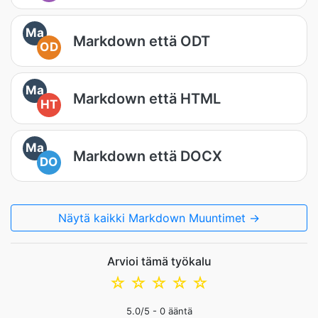
Ma
Markdown että ODT
OD
Ma
Markdown että HTML
HT
Ma
Markdown että DOCX
DO
Näytä kaikki Markdown Muuntimet →
Arvioi tämä työkalu
☆
☆
☆
☆
☆
5.0
/5 -
0
ääntä