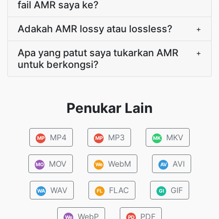
fail AMR saya ke?
Adakah AMR lossy atau lossless?
+
Apa yang patut saya tukarkan AMR
+
untuk berkongsi?
Penukar Lain
MP4
MP3
MKV
MP
MP
MK
MOV
WebM
AVI
MO
We
AV
WAV
FLAC
GIF
WA
FL
GI
WebP
PDF
We
PD