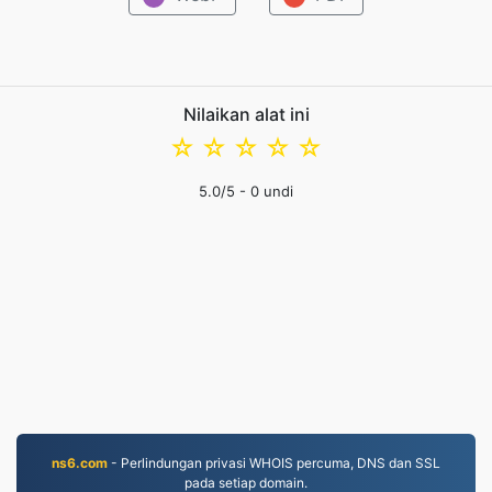
Nilaikan alat ini
☆
☆
☆
☆
☆
5.0
/5 -
0
undi
ns6.com
- Perlindungan privasi WHOIS percuma, DNS dan SSL
pada setiap domain.