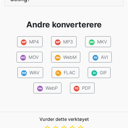
Andre konverterere
MP4
MP3
MKV
MP
MP
MK
MOV
WebM
AVI
MO
We
AV
WAV
FLAC
GIF
WA
FL
GI
WebP
PDF
We
PD
Vurder dette verktøyet