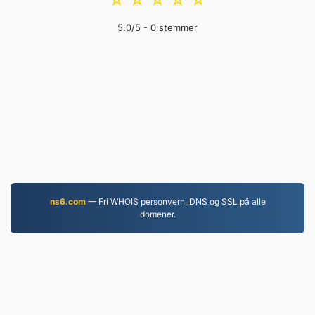
☆
☆
☆
☆
☆
5.0
/5 -
0
stemmer
ns6.com
— Fri WHOIS personvern, DNS og SSL på alle
domener.
MP4.to
10,038,356 Filer konvertert siden 2019