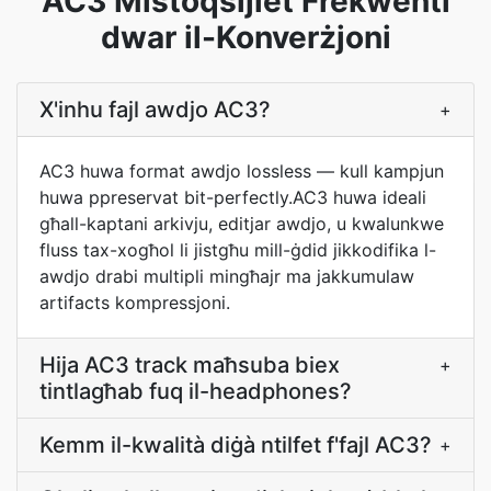
AC3 Mistoqsijiet Frekwenti
dwar il-Konverżjoni
X'inhu fajl awdjo AC3?
+
AC3 huwa format awdjo lossless — kull kampjun
huwa ppreservat bit-perfectly.AC3 huwa ideali
għall-kaptani arkivju, editjar awdjo, u kwalunkwe
fluss tax-xogħol li jistgħu mill-ġdid jikkodifika l-
awdjo drabi multipli mingħajr ma jakkumulaw
artifacts kompressjoni.
Hija AC3 track maħsuba biex
+
tintlagħab fuq il-headphones?
Kemm il-kwalità diġà ntilfet f'fajl AC3?
+