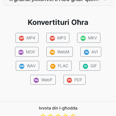
Konvertituri Oħra
MP4
MP3
MKV
MP
MP
MK
MOV
WebM
AVI
MO
We
AV
WAV
FLAC
GIF
WA
FL
GI
WebP
PDF
We
PD
Ivvota din l-għodda