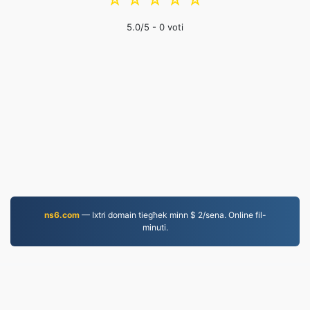
☆
☆
☆
☆
☆
5.0
/5 -
0
voti
ns6.com
— Ixtri domain tiegħek minn $ 2/sena. Online fil-
minuti.
MP4.to
10,037,261 Fajls konvertiti mill-2019 'l hawn