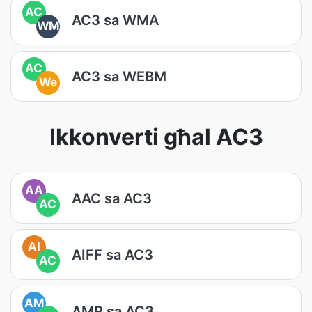
AC
AC3 sa WMA
WM
AC
AC3 sa WEBM
We
Ikkonverti għal AC3
AA
AAC sa AC3
AC
AI
AIFF sa AC3
AC
AM
AMR sa AC3