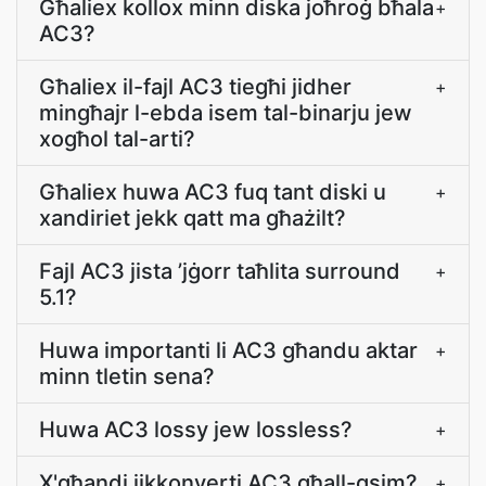
Għaliex kollox minn diska joħroġ bħala
+
AC3?
Għaliex il-fajl AC3 tiegħi jidher
+
mingħajr l-ebda isem tal-binarju jew
xogħol tal-arti?
Għaliex huwa AC3 fuq tant diski u
+
xandiriet jekk qatt ma għażilt?
Fajl AC3 jista ’jġorr taħlita surround
+
5.1?
Huwa importanti li AC3 għandu aktar
+
minn tletin sena?
Huwa AC3 lossy jew lossless?
+
X'għandi jikkonverti AC3 għall-qsim?
+