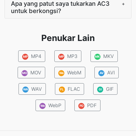
Apa yang patut saya tukarkan AC3
+
untuk berkongsi?
Penukar Lain
MP4
MP3
MKV
MP
MP
MK
MOV
WebM
AVI
MO
We
AV
WAV
FLAC
GIF
WA
FL
GI
WebP
PDF
We
PD