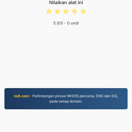
Nilaikan alat ini
☆
☆
☆
☆
☆
5.0
/5 -
0
undi
ns6.com
- Perlindungan privasi WHOIS percuma, DNS dan SSL
pada setiap domain.
MP4.to