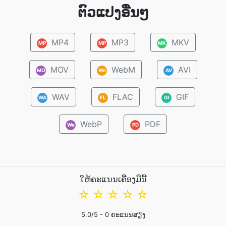
ຕົວແປງອື່ນໆ
MP4
MP3
MKV
MP
MP
MK
MOV
WebM
AVI
MO
We
AV
WAV
FLAC
GIF
WA
FL
GI
WebP
PDF
We
PD
ໃຫ້ຄະແນນເຄື່ອງມືນີ້
☆
☆
☆
☆
☆
5.0
/5 -
0
ຄະແນນສຽງ