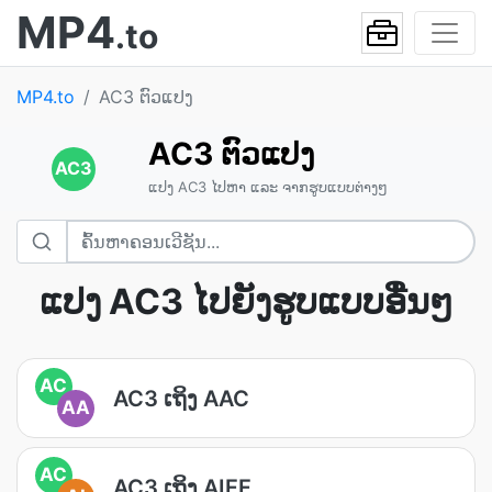
MP4
.to
MP4.to
AC3 ຕົວແປງ
AC3 ຕົວແປງ
AC3
ແປງ AC3 ໄປຫາ ແລະ ຈາກຮູບແບບຕ່າງໆ
ແປງ AC3 ໄປຍັງຮູບແບບອື່ນໆ
AC
AC3 ເຖິງ AAC
AA
AC
AC3 ເຖິງ AIFF