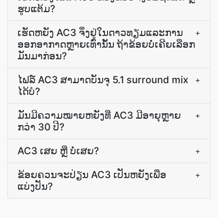
ຮູບແຕ້ມ?
ເຮັດ​ຫຍັງ AC3 ຈຶ່ງ​ຢູ່​ໃນ​ດາວ​ທຽມ​ແລະ​ການ​
+
ອອກ​ອາກາດ​ຫຼາຍ​ເທົ່າ​ນັ້ນ ຖ້າ​ຂ້ອຍ​ບໍ່​ເຄີຍ​ເລືອກ​
ມັນ​ມາ​ກ່ອນ?
ໄຟລ໌ AC3 ສາມາດບັນຈຸ 5.1 surround mix
+
ໄດ້ບໍ?
ມັນ​ມີ​ຄວາມ​ໝາຍ​ຫຍັງ​ທີ່ AC3 ມີ​ອາຍຸ​ຫຼາຍ​
+
ກວ່າ 30 ປີ?
AC3 ເສຍ ຫຼື ບໍ່ເສຍ?
+
ຂ້ອຍຄວນຈະປ່ຽນ AC3 ເປັນຫຍັງເພື່ອ
+
ແບ່ງປັນ?