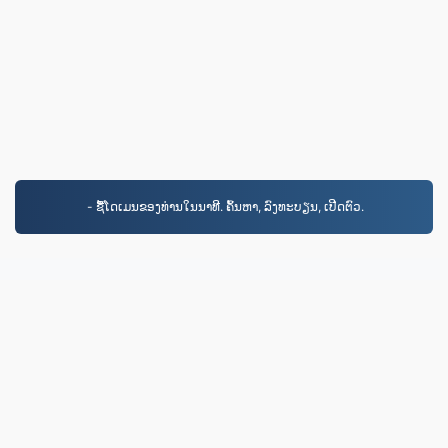
- ຊື້ໂດເມນຂອງທ່ານໃນນາທີ. ຄົ້ນຫາ, ລົງທະບຽນ, ເປີດຕົວ.
MP4.to
10,036,290 ໄຟລ໌ຖືກປ່ຽນຕັ້ງແຕ່ປີ 2019
ນະໂຍບາຍຄວາມເປັນສ່ວນຕົວ
|
ເງື່ອນໄຂການໃຫ້ບໍລິການ
|
ກ່ຽວກັບພວກເຮົາ
|
ຕິດຕໍ່ພວກເຮົາ
|
API
|
ຕົວຢ່າງ
|
ຕິດຕັ້ງ​កម្មវិធី
© 2026 MP4.to
|
VPS.org
LLC | ຜະລິດໂດຍ
nadermx