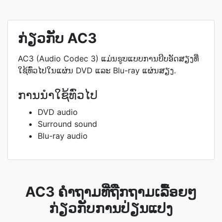
ກ່ຽວກັບ AC3
AC3 (Audio Codec 3) ແມ່ນຮູບແບບການບີບອັດສຽງທີ່
ໃຊ້ທົ່ວໄປໃນແຜ່ນ DVD ແລະ Blu-ray ແຜ່ນສຽງ.
ການນຳໃຊ້ທົ່ວໄປ
DVD audio
Surround sound
Blu-ray audio
AC3 ຄຳຖາມທີ່ຖືກຖາມເລື້ອຍໆ
ກ່ຽວກັບການປ່ຽນແປງ