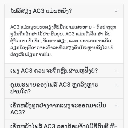
ໄຟລ໌ສຽງ AC3 ແມ່ນຫຍັງ?
+
AC3 ແມ່ນຮູບແບບສຽງທີ່ບໍ່ມີຄວາມເສຍຫາຍ - ຕົວຢ່າງທຸກ
ໆອັນຖືກຮັກສາໄວ້ຢ່າງສົມບູນ. AC3 ແມ່ນດີເລີດ ສຳ ລັບ
ຜູ້ຈັດການບັນທຶກ, ຈັດການສຽງ, ແລະ ຂະບວນການເຮັດ
ວຽກໃດໆທີ່ອາດຈະເຂົ້າລະຫັດສຽງຄືນໃໝ່ຫຼາຍຄັ້ງໂດຍບໍ່
ຕ້ອງເກັບມ້ຽນການພິມ.
ເພງ AC3 ຄວນຈະຖືກຫຼີ້ນຜ່ານຫູຟັງບໍ?
+
ຄຸນນະພາບ​ຂອງ​ໄຟລ໌ AC3 ຫຼຸດລົງ​ຫຼາຍ
+
ປານໃດ?
ເຮັດ​ຫຍັງ​ທຸກ​ຢ່າງ​ຈາກ​ແຜງ​ຈະ​ອອກ​ມາ​ເປັນ
+
AC3?
ເຮັດ​ຫຍັງ​ໄຟລ໌ AC3 ຂອງ​ຂ້ອຍ​ຈຶ່ງ​ບໍ່​ມີ​ຊື່​ດົນຕີ ຫຼື
+