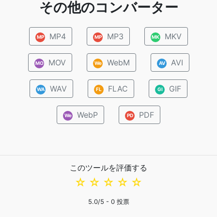
その他のコンバーター
MP4
MP3
MKV
MP
MP
MK
MOV
WebM
AVI
MO
We
AV
WAV
FLAC
GIF
WA
FL
GI
WebP
PDF
We
PD
このツールを評価する
☆
☆
☆
☆
☆
5.0
/5 -
0
投票