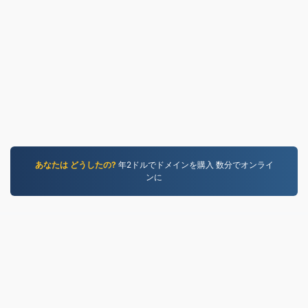
あなたは どうしたの?
年2ドルでドメインを購入 数分でオンライ
ンに
MP4.to
10,037,251 2019年以降に変換されたファイル
プライバシーポリシー
|
利用規約
|
私たちについて
|
お
問い合わせ
|
API
|
サンプル
|
アプリケーションをインス