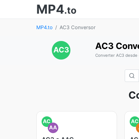
MP4
.to
MP4.to
AC3 Conversor
AC3 Conv
AC3
Converter AC3 desde e
Co
AC
AC
AA