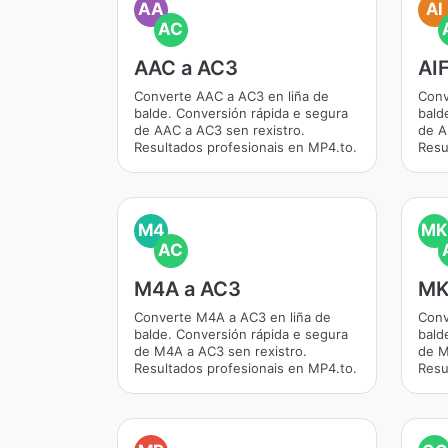
AA
AI
AC
AAC a AC3
AI
Converte AAC a AC3 en liña de
Conv
balde. Conversión rápida e segura
bald
de AAC a AC3 sen rexistro.
de A
Resultados profesionais en MP4.to.
Resu
M4
MK
AC
M4A a AC3
MK
Converte M4A a AC3 en liña de
Conv
balde. Conversión rápida e segura
bald
de M4A a AC3 sen rexistro.
de M
Resultados profesionais en MP4.to.
Resu