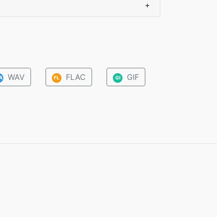
+
WAV
FLAC
GIF
A
FL
GI