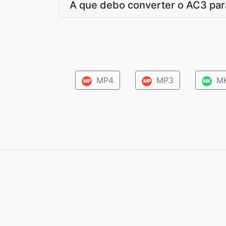
A que debo converter o AC3 par
MP4
MP3
M
MP
MP
MK