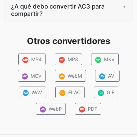
¿A qué debo convertir AC3 para
+
compartir?
Otros convertidores
MP4
MP3
MKV
MP
MP
MK
MOV
WebM
AVI
MO
We
AV
WAV
FLAC
GIF
WA
FL
GI
WebP
PDF
We
PD