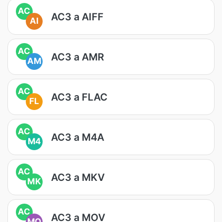
AC
AC3 a AIFF
AI
AC
AC3 a AMR
AM
AC
AC3 a FLAC
FL
AC
AC3 a M4A
M4
AC
AC3 a MKV
MK
AC
AC3 a MOV
MO