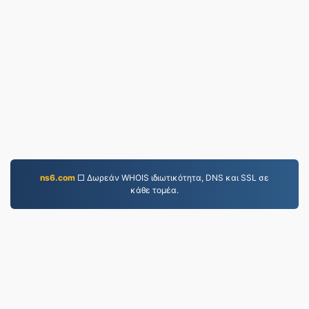
ns6.com
□ Δωρεάν WHOIS ιδιωτικότητα, DNS και SSL σε
κάθε τομέα.
MP4.to
10,038,437 Αρχεία που έχουν μετατραπεί από το
2019