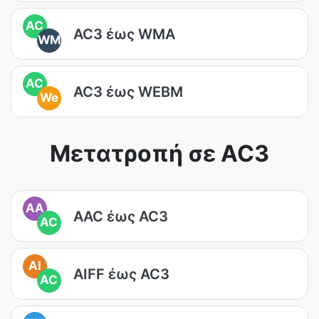
AC
AC3 έως WMA
WM
AC
AC3 έως WEBM
We
Μετατροπή σε AC3
AA
AAC έως AC3
AC
AI
AIFF έως AC3
AC