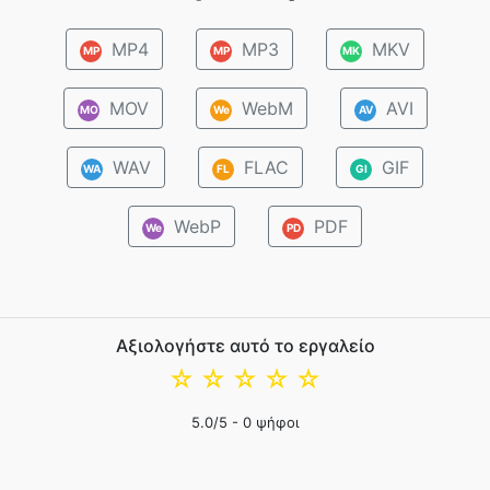
MP4
MP3
MKV
MP
MP
MK
MOV
WebM
AVI
MO
We
AV
WAV
FLAC
GIF
WA
FL
GI
WebP
PDF
We
PD
Αξιολογήστε αυτό το εργαλείο
☆
☆
☆
☆
☆
5.0
/5 -
0
ψήφοι