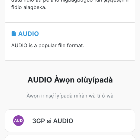
fidio alagbeka.
AUDIO
AUDIO is a popular file format.
AUDIO Àwọn olùyípadà
Àwọn irinṣẹ́ ìyípadà míràn wà tí ó wà
3GP si AUDIO
AUD