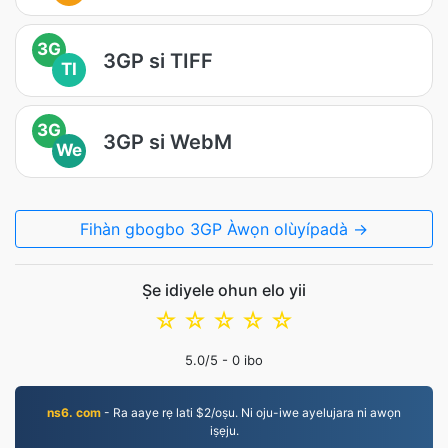
3G
3GP si TIFF
TI
3G
3GP si WebM
We
Fihàn gbogbo 3GP Àwọn olùyípadà →
Ṣe idiyele ohun elo yii
☆
☆
☆
☆
☆
5.0
/5 -
0
ibo
ns6. com
- Ra aaye rẹ lati $2/oṣu. Ni oju-iwe ayelujara ni awọn
iṣẹju.