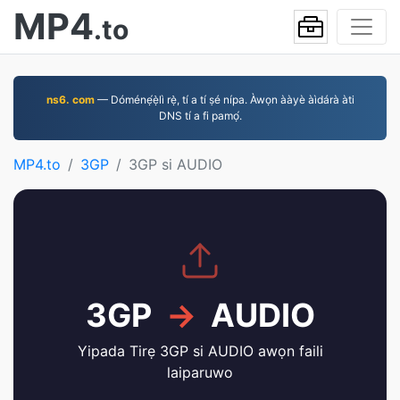
MP4
.to
ns6. com
— Dóménẹ́ẹ̀lì rẹ̀, tí a tí ṣé nípa. Àwọn ààyè àìdárà àti
DNS tí a fi pamọ́.
MP4.to
3GP
3GP si AUDIO
3GP
→
AUDIO
Yipada Tirẹ 3GP si AUDIO awọn faili
laiparuwo