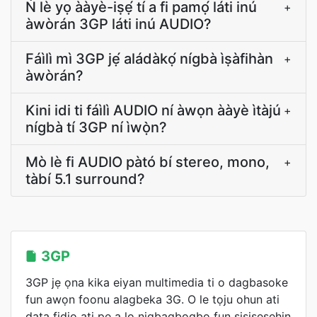
Ń lè yọ ààyè-iṣẹ́ tí a fi pamọ́ láti inú
+
àwòrán 3GP láti inú AUDIO?
Fáìlì mì 3GP jẹ́ aládàkọ́ nígbà ìṣàfihàn
+
àwòrán?
Kini idi ti fáìlì AUDIO ní àwọn ààyè ìtàjú
+
nígbà tí 3GP ní ìwọ̀n?
Mò lè fi AUDIO pàtó bí stereo, mono,
+
tàbí 5.1 surround?
3GP
3GP jẹ ọna kika eiyan multimedia ti o dagbasoke
fun awọn foonu alagbeka 3G. O le tọju ohun ati
data fidio ati pe a lo nigbagbogbo fun ṣiṣiṣẹsẹhin