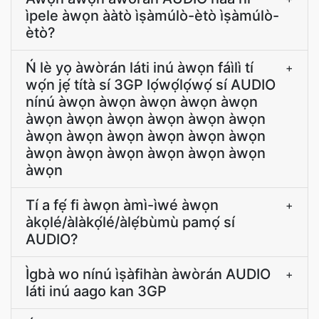
ìpele àwọn ààtò ìṣàmúlò-ètò ìṣàmúlò-
ètò?
Ń lè yọ àwòrán láti inú àwọn fáìlì tí
+
wọ́n jẹ́ títà sí 3GP lọ́wọ́lọ́wọ́ sí AUDIO
nínú àwọn àwọn àwọn àwọn àwọn
àwọn àwọn àwọn àwọn àwọn àwọn
àwọn àwọn àwọn àwọn àwọn àwọn
àwọn àwọn àwọn àwọn àwọn àwọn
àwọn
Tí a fẹ́ fi àwọn àmì-ìwé àwọn
+
àkọlé/àlàkọ́lé/àlẹ́bùmù pamọ́ sí
AUDIO?
Ìgbà wo nínú ìṣàfihàn àwòrán AUDIO
+
láti inú aago kan 3GP