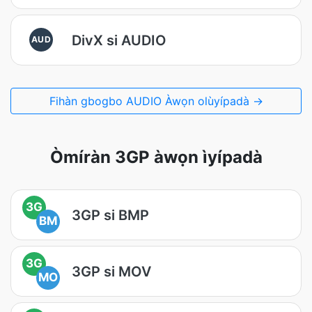
DivX si AUDIO
AUD
Fihàn gbogbo AUDIO Àwọn olùyípadà →
Òmíràn 3GP àwọn ìyípadà
3G
3GP si BMP
BM
3G
3GP si MOV
MO