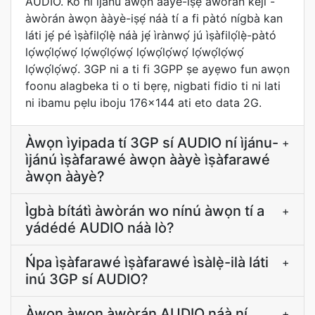
AUDIO. Kò ní ìjánú àwọn ààyè-iṣẹ́ àwòrán kejì -
àwòrán àwọn ààyè-iṣẹ́ náà tí a fi pàtó nígbà kan
láti jẹ́ pé ìṣàfilọ́lẹ̀ náà jẹ́ ìrànwọ́ jú ìṣàfilọ́lẹ̀-pàtó
lọ́wọ́lọ́wọ́ lọ́wọ́lọ́wọ́ lọ́wọ́lọ́wọ́ lọ́wọ́lọ́wọ́
lọ́wọ́lọ́wọ́. 3GP ni a ti fi 3GPP ṣe ayẹwo fun awọn
foonu alagbeka ti o ti bẹrẹ, nigbati fidio ti ni lati
ni ibamu pẹlu iboju 176x144 ati eto data 2G.
Àwọn ìyipada tí 3GP sí AUDIO ní ìjánu-
+
ìjánú ìṣàfarawé àwọn ààyè ìṣàfarawé
àwọn ààyè?
Ìgbà bítátì àwòrán wo nínú àwọn tí a
+
yádédé AUDIO náà lò?
Ńpa ìṣàfarawé ìṣàfarawé ìsàlẹ̀-ilà láti
+
inú 3GP sí AUDIO?
Àwọn àwọn àwòrán AUDIO náà ní
+