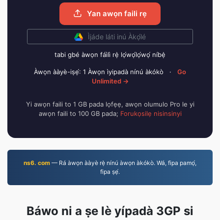
Yan awọn faili rẹ
Ìjáde láti inú Àkọ́lé
tabi gbé àwọn fáìlì rẹ̀ lọ́wọ́lọ́wọ́ níbẹ̀
Àwọn ààyè-iṣẹ́: 1 Àwọn ìyipadà nínú àkókò
·
Go
Unlimited →
Yi awọn faili to 1 GB pada lọfẹẹ, awọn olumulo Pro le yi
awọn faili to 100 GB pada;
Forukọsilẹ nisinsinyi
ns6. com
— Rá àwọn ààyè rẹ̀ nínú àwọn àkókò. Wá, fipa pamọ́,
fipa ṣẹ́.
Báwo ni a ṣe lè yípadà 3GP si