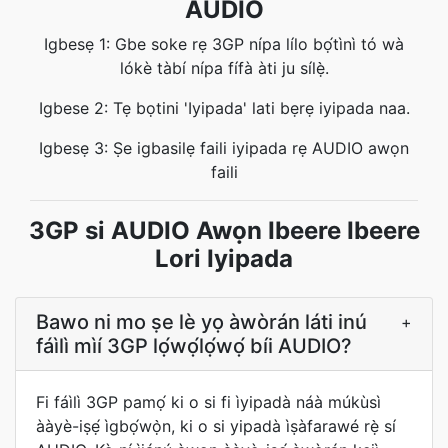
AUDIO
Igbesẹ 1: Gbe soke rẹ 3GP nípa lílo bọ́tìnì tó wà
lókè tàbí nípa fífà àti ju sílẹ̀.
Igbese 2: Tẹ bọtini 'Iyipada' lati bẹrẹ iyipada naa.
Igbesẹ 3: Ṣe igbasilẹ faili iyipada rẹ AUDIO awọn
faili
3GP si AUDIO Awọn Ibeere Ibeere
Lori Iyipada
Bawo ni mo ṣe lè yọ àwòrán láti inú
+
fáìlì mìí 3GP lọ́wọ́lọ́wọ́ bíi AUDIO?
Fi fáìlì 3GP pamọ́ ki o si fi ìyipadà náà múkùsì
ààyè-iṣẹ́ ìgbọ́wọ̀n, ki o si yipadà ìṣàfarawé rẹ̀ sí