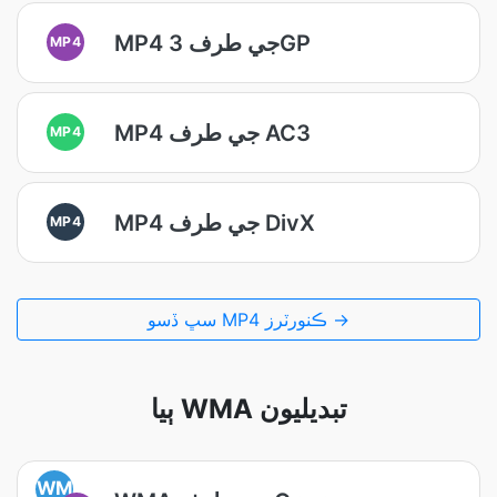
MP4 جي طرف 3GP
MP4
MP4 جي طرف AC3
MP4
MP4 جي طرف DivX
MP4
سڀ ڏسو MP4 ڪنورٽرز →
ٻيا WMA تبديليون
WM