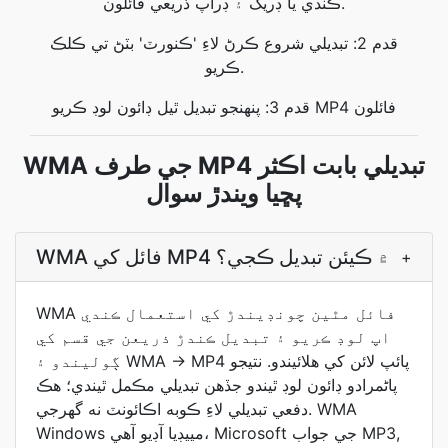
ڪندي يا ڊريگ ۽ ڊراپ ذريعي فائلون.
قدم 2: تبديلي شروع ڪرڻ لاءِ 'ڪنورٽ' بٽڻ تي ڪلڪ
ڪريو.
قدم 3: پنهنجو تبديل ٿيل ڊائون لوڊ ڪريو MP4 فائلون
WMA جي طرف MP4 تبديلي بابت اڪثر
پڇيا ويندڙ سوال
WMA فائل کي MP4 ۾ ڪيئن تبديل ڪجي؟
+
WMA فائل مٿين چونڊيندڙ کي استعمال ڪندي
اپ لوڊ ڪريو ۽ تبديل ڪندڙ ذريعن جي قسم کي
ڳوليندو ۽ WMA → MP4 پائپ لائن کي هلائيندو. نتيجو
پاڻمرادو ڊائون لوڊ ٿيندو جڏھن تبديلي مڪمل ٿيندي؛ هڪ
دفعي تبديلي لاءِ ڪوبه اڪائونٽ نه گھرجي. WMA
Windows مييڊيا آڊيو آهي، Microsoft جي جواب MP3,