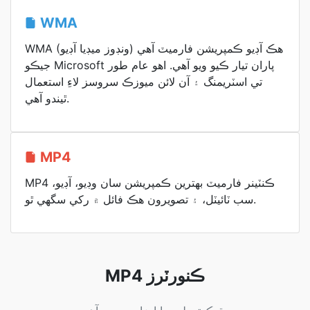
WMA
WMA (ونڊوز ميڊيا آڊيو) هڪ آڊيو ڪمپريشن فارميٽ آهي
جيڪو Microsoft پاران تيار ڪيو ويو آهي. اهو عام طور
تي اسٽريمنگ ۽ آن لائن ميوزڪ سروسز لاءِ استعمال
ٿيندو آهي.
MP4
MP4 ڪنٽينر فارميٽ بهترين ڪمپريشن سان وڊيو، آڊيو،
سب ٽائيٽل، ۽ تصويرون هڪ فائل ۾ رکي سگهي ٿو.
MP4 ڪنورٽرز