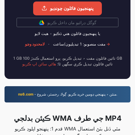
پنھنجيون فائلون چونڊيو
گوگل ڊرائيو مان داخل ڪريو
يا پنھنجيون فائلون ھتي ڌڪيو ۽ ھيٺ لايو
لامحدود وڃو →
مفت منصوبو: 1 تبديليون/ساعت
·
1 GB تائين فائلون مفت ۾ تبديل ڪريو، پرو استعمال ڪندڙ 100 GB
تائين فائلون تبديل ڪري سگهن ٿا؛
هاڻي سائن اپ ڪريو
- منٽن ۾ پنهنجي ڊومين خريد ڪريو. ڳولا، رجسٽر، شروع.
ns6.com
ڪيئن بدلجي WMA جي طرف MP4
قدم 1: پنهنجو اپلوڊ ڪريو WMA مٿي ڏنل بٽڻ استعمال