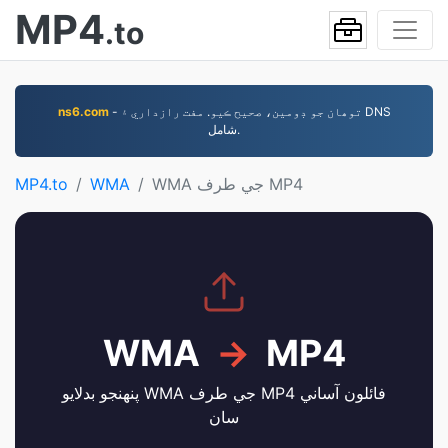
MP4
.to
- توھان جو ڊومين، صحيح ڪيو. مفت رازداري ۽ DNS
ns6.com
شامل.
WMA جي طرف MP4
WMA
MP4.to
WMA
→
MP4
پنهنجو بدلايو WMA جي طرف MP4 فائلون آساني
سان