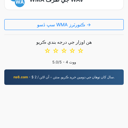
WA
سڀ ڏسو WMA ڪنورٽرز →
هن اوزار جي درجه بندي ڪريو
☆
☆
☆
☆
☆
ووٽ
4
/5 -
5.0
- $ 2 / سال کان توهان جي ڊومين خريد ڪريو. منٽن ۾ آن لائن.
ns6.com