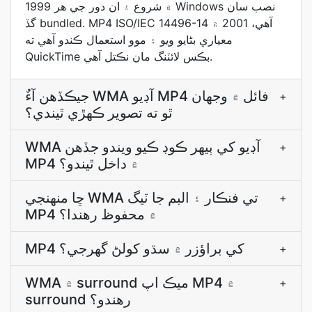
1999 ۾ شروع ۽ ان دور جي هر Windows نصب سان
گڏ bundled. MP4 ISO/IEC 14496-14 آهي، 2001 ۾
معياري بڻايو ويو ۽ موو استعمال ڪندو آهي ته
QuickTime بڪس لائٽنگ مان نڪتل آهي.
جيڪڏھن آءٌ WMA آڊيو MP4 فائل ۾ وجھان
+
ٿو ته تصوير ڪھڙي ٿيندي؟
WMA آڊيو کي ٻيهر ڪوڊ ڪيو ويندو جڏھن
+
MP4 ۾ داخل ٿيندو؟
ڇا منھنجي WMA تي فنڪار ۽ البم جا ٽيگ
+
MP4 ۾ محفوظ رھندا؟
MP4 کي براؤزر ۾ سڌو کولڻ گھرجي؟
+
WMA ۾ surround ميڪ اپ MP4 ۾
+
surround رھندو؟