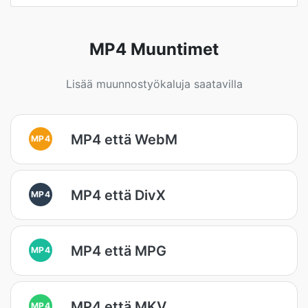
MP4 Muuntimet
Lisää muunnostyökaluja saatavilla
MP4 että WebM
MP4
MP4 että DivX
MP4
MP4 että MPG
MP4
MP4 että MKV
MP4