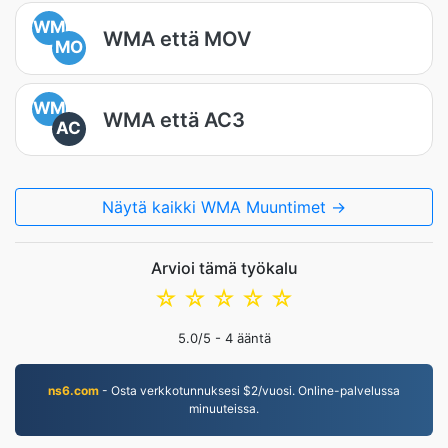
WM
WMA että MOV
MO
WM
WMA että AC3
AC
Näytä kaikki WMA Muuntimet →
Arvioi tämä työkalu
☆
☆
☆
☆
☆
5.0
/5 -
4
ääntä
ns6.com
- Osta verkkotunnuksesi $2/vuosi. Online-palvelussa
minuuteissa.