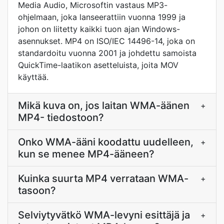
Media Audio, Microsoftin vastaus MP3-
ohjelmaan, joka lanseerattiin vuonna 1999 ja
johon on liitetty kaikki tuon ajan Windows-
asennukset. MP4 on ISO/IEC 14496-14, joka on
standardoitu vuonna 2001 ja johdettu samoista
QuickTime-laatikon asetteluista, joita MOV
käyttää.
Mikä kuva on, jos laitan WMA-äänen
+
MP4- tiedostoon?
Onko WMA-ääni koodattu uudelleen,
+
kun se menee MP4-ääneen?
Kuinka suurta MP4 verrataan WMA-
+
tasoon?
Selviytyvätkö WMA-levyni esittäjä ja
+