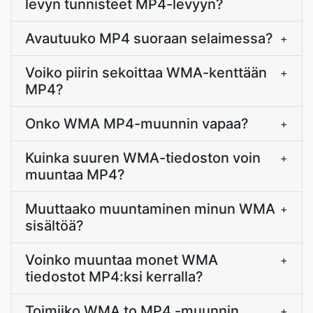
levyn tunnisteet MP4-levyyn?
Avautuuko MP4 suoraan selaimessa?
+
Voiko piirin sekoittaa WMA-kenttään
+
MP4?
Onko WMA MP4-muunnin vapaa?
+
Kuinka suuren WMA-tiedoston voin
+
muuntaa MP4?
Muuttaako muuntaminen minun WMA
+
sisältöä?
Voinko muuntaa monet WMA
+
tiedostot MP4:ksi kerralla?
Toimiiko WMA to MP4 -muunnin
+