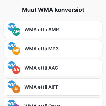
Muut WMA konversiot
WM
WMA että AMR
AM
WM
WMA että MP3
MP
WM
WMA että AAC
AA
WM
WMA että AIFF
AI
WM