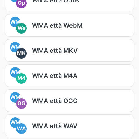
WMA että Opus
Op
WM
WMA että WebM
We
WM
WMA että MKV
MK
WM
WMA että M4A
M4
WM
WMA että OGG
OG
WM
WMA että WAV
WA