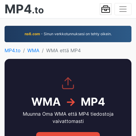
MP4
.to
ns6.com
- Sinun verkkotunnuksesi on tehty oikein.
MP4.to
WMA
WMA että MP4
WMA
→
MP4
Muunna Oma WMA että MP4 tiedostoja
vaivattomasti