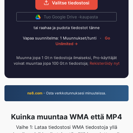
Valitse tiedostosi
Tuo Google Drive -kaupasta
tai raahaa ja pudota tiedostot tänne
Vapaa suunnitelma: 1 Muunnukset/tunti
·
Go
Unlimited →
Muunna jopa 1 Gt:n tiedostoja ilmaiseksi, Pro-käyttäjät
voivat muuntaa jopa 100 Gt:n tiedostoja;
Rekisteröidy nyt
ns6.com
- Osta verkkotunnuksesi minuuteissa.
Kuinka muuntaa WMA että MP4
Vaihe 1: Lataa tiedostosi WMA tiedostoja yllä