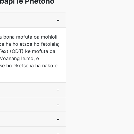
bapi le Phetoho
+
la bona mofuta oa mohloli
a ha ho etsoa ho fetolela;
 Text (ODT) ke mofuta oa
ts'oanang le.md, e
tse ho eketseha ha nako e
+
+
+
+