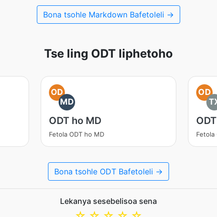
Bona tsohle Markdown Bafetoleli →
Tse ling ODT liphetoho
OD
OD
MD
T
ODT ho MD
ODT
Fetola ODT ho MD
Fetola
Bona tsohle ODT Bafetoleli →
Lekanya sesebelisoa sena
☆
☆
☆
☆
☆