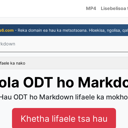
MP4
Lisebelisoa 
s6.com
- Reka domain ea hau ka metsotsoana. Hloekisa, ngolisa, qal
rkdown
 faele ka nako
tola ODT ho Markd
 Hau ODT ho Markdown lifaele ka mokho
Khetha lifaele tsa hau