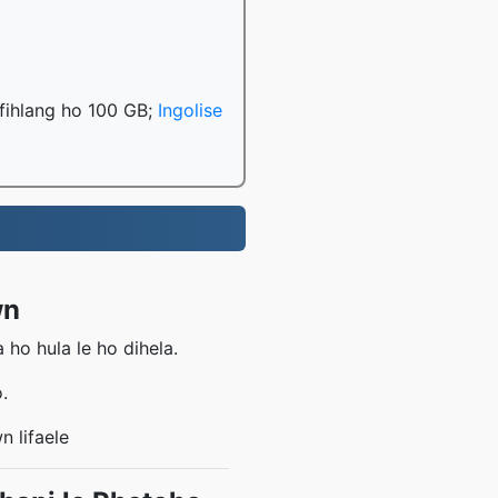
e fihlang ho 100 GB;
Ingolise
wn
ho hula le ho dihela.
.
 lifaele