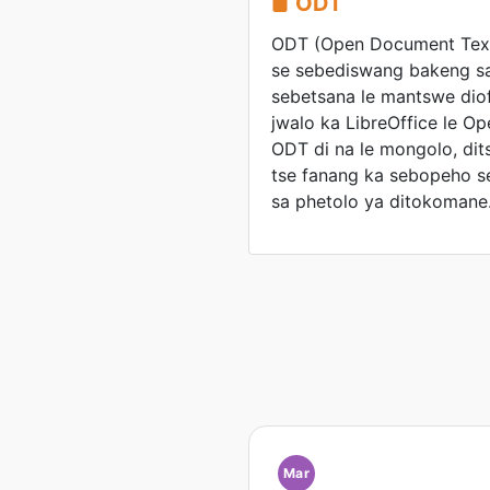
ODT
ODT (Open Document Text
se sebediswang bakeng s
sebetsana le mantswe diof
jwalo ka LibreOffice le Op
ODT di na le mongolo, dit
tse fanang ka sebopeho se
sa phetolo ya ditokomane
Mar