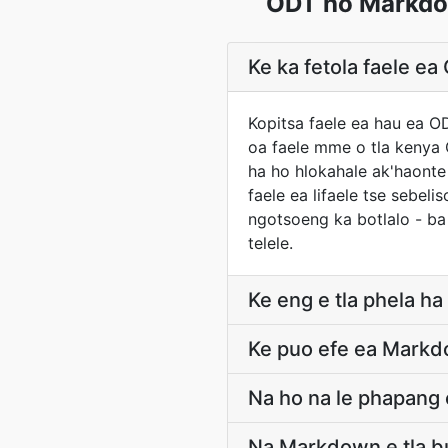
ODT ho Markdow
Ke ka fetola faele e
Kopitsa faele ea hau ea O
oa faele mme o tla kenya 
ha ho hlokahale ak'haont
faele ea lifaele tse sebel
ngotsoeng ka botlalo - ba
telele.
Ke eng e tla phela 
Ke puo efe ea Markd
Na ho na le phapang
Na Markdown e tla bu