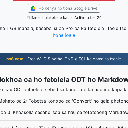
Ho kenya ho tloha Google Drive
*Lifaele li hlakotsoe ka mor'a lihora tse 24
g ho 1 GB mahala, basebelisi ba Pro ba ka fetolela lifaele ts
hona joale
ns6.com
- Free WHOIS botho, DNS le SSL ka domains tsohle.
okhoa oa ho fetolela ODT ho Markdo
a hau ODT difaele o sebedisa konopo e ka hodimo kapa ka 
Mohato oa 2: Tobetsa konopo ea 'Convert' ho qala phetoho
oa 3: Khoasolla sesebelisoa sa hau se fetotsoeng Markdown