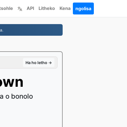
tsohle
API
Litheko
Kena
ngolisa
a.
Ha ho letho →
own
a o bonolo