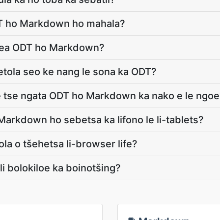
DT ho Markdown ho mahala?
le ea ODT ho Markdown?
fetola seo ke nang le sona ka ODT?
ele tse ngata ODT ho Markdown ka nako e le ngo
Markdown ho sebetsa ka lifono le li-tablets?
la o tšehetsa li-browser life?
 li bolokiloe ka boinotšing?