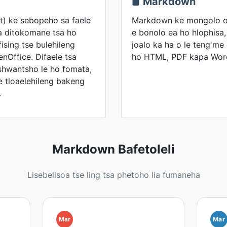
Markdown
) ke sebopeho sa faele
Markdown ke mongolo o 
a ditokomane tsa ho
e bonolo ea ho hlophisa,
ising tse bulehileng
joalo ka ha o le teng'me
enOffice. Difaele tsa
ho HTML, PDF kapa Wor
shwantsho le ho fomata,
 tloaelehileng bakeng
.
Markdown Bafetoleli
Lisebelisoa tse ling tsa phetoho lia fumaneha
Mar
Mar