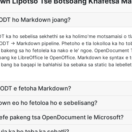
n Lipotso Tse Botsoang Khafetsa Ma
a ODT ho Markdown joang?
DT ka ho sebelisa sekhethi se ka holimo'me motsamaisi o t
ODT → Markdown pipeline. Phetoho e tla lokolloa ka ho tob
e bakeng sa ho fetolela ka nako e le' ngoe. OpenDocument
isoang ke LibreOffice le OpenOffice. Markdown ke syntax e 
 bang ba baqapi le bahlahisi ba sebaka sa static ba lebelle
ha ODT e fetoha Markdown?
own eo ho fetoloa ho e sebelisang?
 efe pakeng tsa OpenDocument le Microsoft?
la ka ho toba ka sebatli?