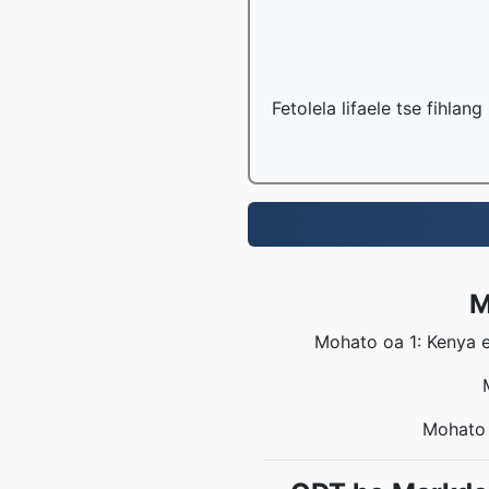
Fetolela lifaele tse fihlan
M
Mohato oa 1: Kenya e
Mohato 