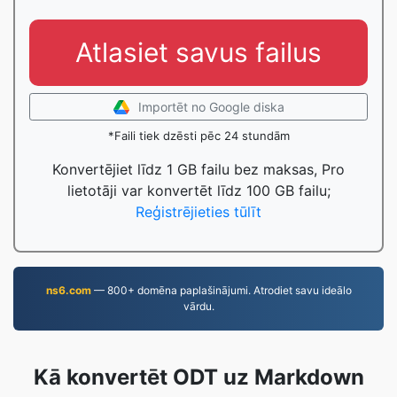
Atlasiet savus failus
Importēt no Google diska
*Faili tiek dzēsti pēc 24 stundām
Konvertējiet līdz 1 GB failu bez maksas, Pro
lietotāji var konvertēt līdz 100 GB failu;
Reģistrējieties tūlīt
ns6.com
— 800+ domēna paplašinājumi. Atrodiet savu ideālo
vārdu.
Kā konvertēt ODT uz Markdown