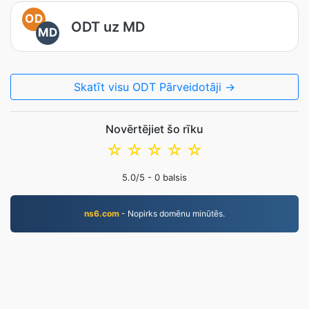
OD
ODT uz MD
MD
Skatīt visu ODT Pārveidotāji →
Novērtējiet šo rīku
☆
☆
☆
☆
☆
5.0
/5 -
0
balsis
ns6.com
- Nopirks domēnu minūtēs.