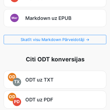
Markdown uz EPUB
Mar
Skatīt visu Markdown Pārveidotāji →
Citi ODT konversijas
OD
ODT uz TXT
TX
OD
ODT uz PDF
PD