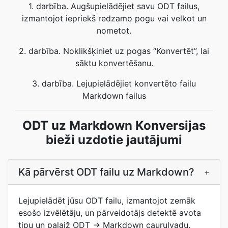
1. darbība. Augšupielādējiet savu ODT failus,
izmantojot iepriekš redzamo pogu vai velkot un
nometot.
2. darbība. Noklikšķiniet uz pogas “Konvertēt”, lai
sāktu konvertēšanu.
3. darbība. Lejupielādējiet konvertēto failu
Markdown failus
ODT uz Markdown Konversijas
bieži uzdotie jautājumi
Kā pārvērst ODT failu uz Markdown?
+
Lejupielādēt jūsu ODT failu, izmantojot zemāk
esošo izvēlētāju, un pārveidotājs detektē avota
tipu un palaiž ODT → Markdown cauruļvadu.