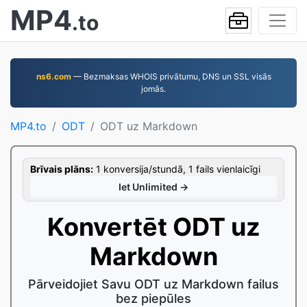
MP4
.to
ns6.com
— Bezmaksas WHOIS privātumu, DNS un SSL visās
jomās.
MP4.to
ODT
ODT uz Markdown
Brīvais plāns:
1 konversija/stundā, 1 fails vienlaicīgi
Iet Unlimited →
Konvertēt ODT uz
Markdown
Pārveidojiet Savu ODT uz Markdown failus
bez piepūles