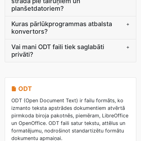
strādā pie tālruņiem un
planšetdatoriem?
Kuras pārlūkprogrammas atbalsta
+
konvertors?
Vai mani ODT faili tiek saglabāti
+
privāti?
ODT
ODT (Open Document Text) ir failu formāts, ko
izmanto teksta apstrādes dokumentiem atvērtā
pirmkoda biroja pakotnēs, piemēram, LibreOffice
un OpenOffice. ODT faili satur tekstu, attēlus un
formatējumu, nodrošinot standartizētu formātu
dokumentu apmaiņai.