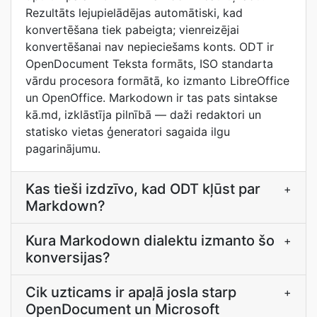
Rezultāts lejupielādējas automātiski, kad
konvertēšana tiek pabeigta; vienreizējai
konvertēšanai nav nepieciešams konts. ODT ir
OpenDocument Teksta formāts, ISO standarta
vārdu procesora formātā, ko izmanto LibreOffice
un OpenOffice. Markodown ir tas pats sintakse
kā.md, izklāstīja pilnībā — daži redaktori un
statisko vietas ģeneratori sagaida ilgu
pagarinājumu.
Kas tieši izdzīvo, kad ODT kļūst par
+
Markdown?
Kura Markodown dialektu izmanto šo
+
konversijas?
Cik uzticams ir apaļā josla starp
+
OpenDocument un Microsoft