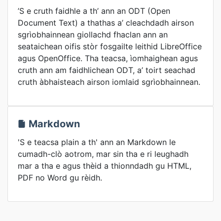
’S e cruth faidhle a th’ ann an ODT (Open
Document Text) a thathas a’ cleachdadh airson
sgrìobhainnean giollachd fhaclan ann an
seataichean oifis stòr fosgailte leithid LibreOffice
agus OpenOffice. Tha teacsa, ìomhaighean agus
cruth ann am faidhlichean ODT, a’ toirt seachad
cruth àbhaisteach airson iomlaid sgrìobhainnean.
Markdown
'S e teacsa plain a th' ann an Markdown le
cumadh-clò aotrom, mar sin tha e ri leughadh
mar a tha e agus thèid a thionndadh gu HTML,
PDF no Word gu rèidh.