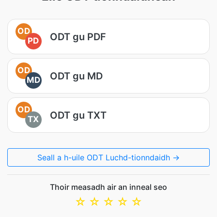
OD
ODT gu PDF
PD
OD
ODT gu MD
MD
OD
ODT gu TXT
TX
Seall a h-uile ODT Luchd-tionndaidh →
Thoir measadh air an inneal seo
☆
☆
☆
☆
☆