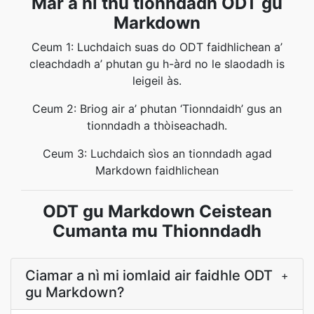
Mar a nì thu tionndadh ODT gu
Markdown
Ceum 1: Luchdaich suas do ODT faidhlichean a’
cleachdadh a’ phutan gu h-àrd no le slaodadh is
leigeil às.
Ceum 2: Briog air a’ phutan ‘Tionndaidh’ gus an
tionndadh a thòiseachadh.
Ceum 3: Luchdaich sìos an tionndadh agad
Markdown faidhlichean
ODT gu Markdown Ceistean
Cumanta mu Thionndadh
Ciamar a nì mi iomlaid air faidhle ODT
+
gu Markdown?