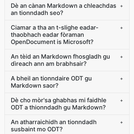
Dè an cànan Markdown a chleachdas
+
an tionndadh seo?
Ciamar a tha an t-slighe eadar-
+
thaobhach eadar fòraman
OpenDocument is Microsoft?
An tèid an Markdown fhosgladh gu
+
dìreach ann am brabhsair?
A bheil an tionndaire ODT gu
+
Markdown saor?
Dè cho mòr'sa ghabhas mi faidhle
+
ODT a thionndadh gu Markdown?
An atharraichidh an tionndadh
+
susbaint mo ODT?