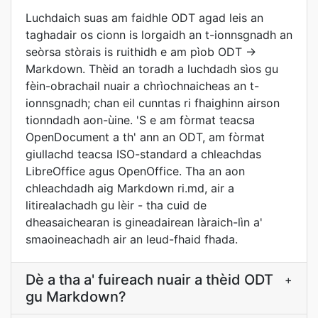
Luchdaich suas am faidhle ODT agad leis an
taghadair os cionn is lorgaidh an t-ionnsgnadh an
seòrsa stòrais is ruithidh e am pìob ODT →
Markdown. Thèid an toradh a luchdadh sìos gu
fèin-obrachail nuair a chrìochnaicheas an t-
ionnsgnadh; chan eil cunntas ri fhaighinn airson
tionndadh aon-ùine. 'S e am fòrmat teacsa
OpenDocument a th' ann an ODT, am fòrmat
giullachd teacsa ISO-standard a chleachdas
LibreOffice agus OpenOffice. Tha an aon
chleachdadh aig Markdown ri.md, air a
litirealachadh gu lèir - tha cuid de
dheasaichearan is gineadairean làraich-lìn a'
smaoineachadh air an leud-fhaid fhada.
Dè a tha a' fuireach nuair a thèid ODT
+
gu Markdown?