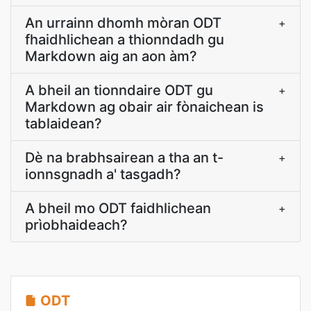
An urrainn dhomh mòran ODT
+
fhaidhlichean a thionndadh gu
Markdown aig an aon àm?
A bheil an tionndaire ODT gu
+
Markdown ag obair air fònaichean is
tablaidean?
Dè na brabhsairean a tha an t-
+
ionnsgnadh a' tasgadh?
A bheil mo ODT faidhlichean
+
prìobhaideach?
ODT