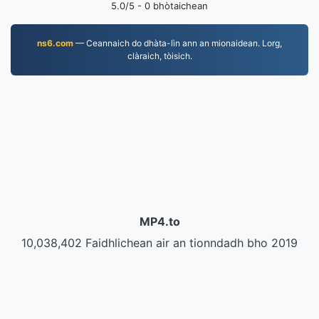
5.0
/5 -
0
bhòtaichean
ns6.com
— Ceannaich do dhàta-lìn ann an mionaidean. Lorg,
clàraich, tòisich.
MP4.to
10,038,402 Faidhlichean air an tionndadh bho 2019
Poileasaidh Prìobhaideachd
|
Cumhachan Seirbheis
|
Mu ar deidhinn
|
Cuir fios thugainn
|
API
|
Samplaichean
|
Stàlaich an aplacaid