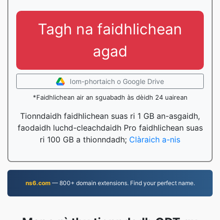
Tagh na faidhlichean
agad
Iom-phortaich o Google Drive
*Faidhlichean air an sguabadh às dèidh 24 uairean
Tionndaidh faidhlichean suas ri 1 GB an-asgaidh,
faodaidh luchd-cleachdaidh Pro faidhlichean suas
ri 100 GB a thionndadh;
Clàraich a-nis
ns6.com
— 800+ domain extensions. Find your perfect name.