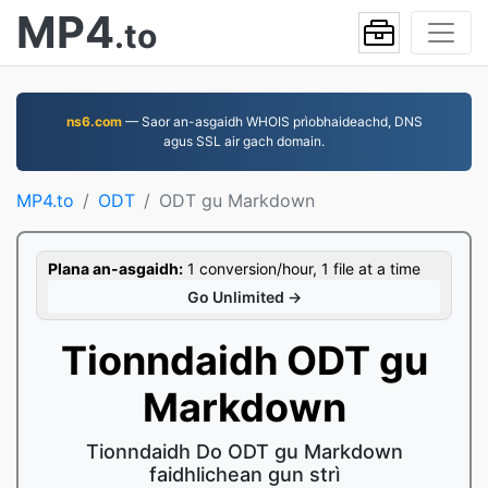
MP4
.to
ns6.com
— Saor an-asgaidh WHOIS prìobhaideachd, DNS
agus SSL air gach domain.
MP4.to
ODT
ODT gu Markdown
Plana an-asgaidh:
1 conversion/hour, 1 file at a time
Go Unlimited →
Tionndaidh ODT gu
Markdown
Tionndaidh Do ODT gu Markdown
faidhlichean gun strì