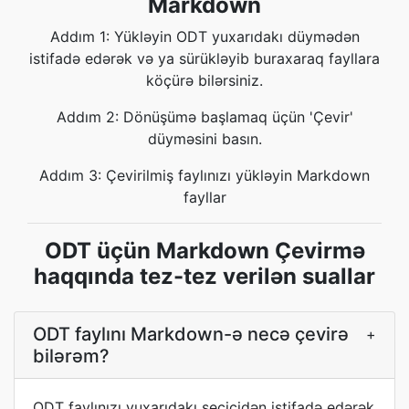
Markdown
Addım 1: Yükləyin ODT yuxarıdakı düymədən
istifadə edərək və ya sürükləyib buraxaraq fayllara
köçürə bilərsiniz.
Addım 2: Dönüşümə başlamaq üçün 'Çevir'
düyməsini basın.
Addım 3: Çevirilmiş faylınızı yükləyin Markdown
fayllar
ODT üçün Markdown Çevirmə
haqqında tez-tez verilən suallar
ODT faylını Markdown-ə necə çevirə
+
bilərəm?
ODT faylınızı yuxarıdakı seçicidən istifadə edərək