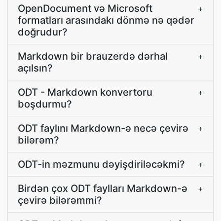
OpenDocument və Microsoft
+
formatları arasındakı dönmə nə qədər
doğrudur?
Markdown bir brauzerdə dərhal
+
açılsın?
ODT - Markdown konvertoru
+
boşdurmu?
ODT faylını Markdown-ə necə çevirə
+
bilərəm?
ODT-in məzmunu dəyişdiriləcəkmi?
+
Birdən çox ODT faylları Markdown-ə
+
çevirə bilərəmmi?