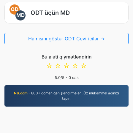
OD
ODT üçün MD
MD
Hamısını göstər ODT Çeviricilər →
Bu aləti qiymətləndirin
☆
☆
☆
☆
☆
5.0
/5 -
0
səs
N6.com
- 800+ domen genişləndirmələri. Öz mükəmməl adınızı
tapın.