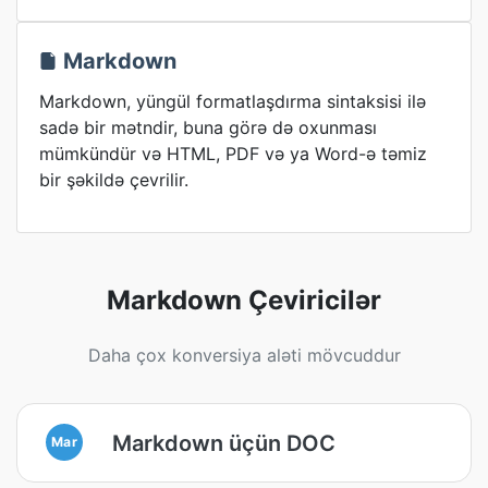
Markdown
Markdown, yüngül formatlaşdırma sintaksisi ilə
sadə bir mətndir, buna görə də oxunması
mümkündür və HTML, PDF və ya Word-ə təmiz
bir şəkildə çevrilir.
Markdown Çeviricilər
Daha çox konversiya aləti mövcuddur
Markdown üçün DOC
Mar