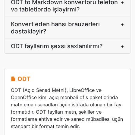
ODT to Markdown konvertoru telefon
+
və tabletlərdə işləyirmi?
Konvert edən hansı brauzerləri
+
dəstəkləyir?
ODT fayllarım şəxsi saxlanılırmı?
+
ODT
ODT (Açıq Sənəd Mətni), LibreOffice və
OpenOffice kimi açıq mənbəli ofis paketlərində
mətn emalı sənədləri üçün istifadə olunan bir fayl
formatıdır. ODT faylları mətn, şəkillər və
formatlama ehtiva edir və sənəd mübadiləsi üçün
standart bir format təmin edir.