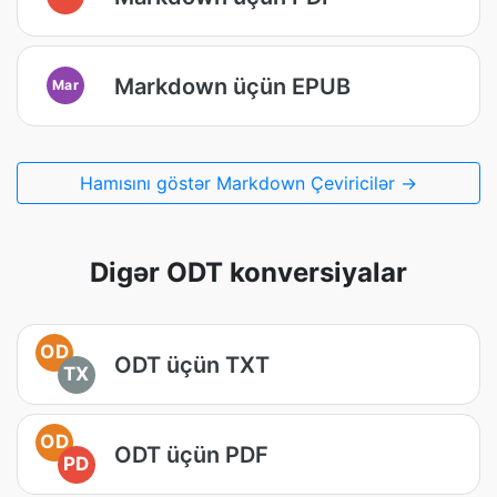
Markdown üçün EPUB
Mar
Hamısını göstər Markdown Çeviricilər →
Digər ODT konversiyalar
OD
ODT üçün TXT
TX
OD
ODT üçün PDF
PD