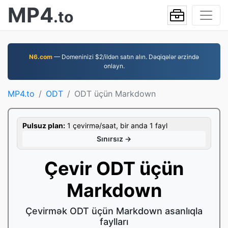
MP4
.to
N6.com
— Domeninizi $2/ildən satın alın. Dəqiqələr ərzində
onlayn.
MP4.to
ODT
ODT üçün Markdown
Pulsuz plan:
1 çevirmə/saat, bir anda 1 fayl
Sınırsız →
Çevir ODT üçün
Markdown
Çevirmək ODT üçün Markdown asanlıqla
faylları