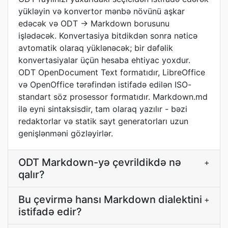
yükləyin və konvertor mənbə növünü aşkar
edəcək və ODT → Markdown borusunu
işlədəcək. Konvertasiya bitdikdən sonra nəticə
avtomatik olaraq yüklənəcək; bir dəfəlik
konvertasiyalar üçün hesaba ehtiyac yoxdur.
ODT OpenDocument Text formatıdır, LibreOffice
və OpenOffice tərəfindən istifadə edilən ISO-
standart söz prosessor formatıdır. Markdown.md
ilə eyni sintaksisdir, tam olaraq yazılır - bəzi
redaktorlar və statik sayt generatorları uzun
genişlənməni gözləyirlər.
ODT Markdown-yə çevrildikdə nə
+
qalır?
Bu çevirmə hansı Markdown dialektini
+
istifadə edir?