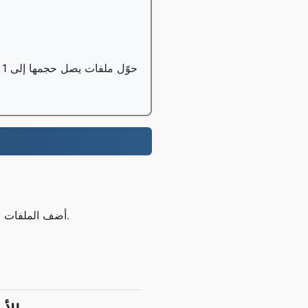
حوّل ملفات يصل حجمها إلى 1 جيجابايت مجانًا، ويمكن لمستخدمي النسخة الاحترافية تحويل ملفات يصل حجمها إلى 100 جيجابايت؛
الخطوة 1: قم بتحميل ملفك ODT أضف الملفات باستخدام الزر أعلاه أو عن طريق السحب والإفلات.