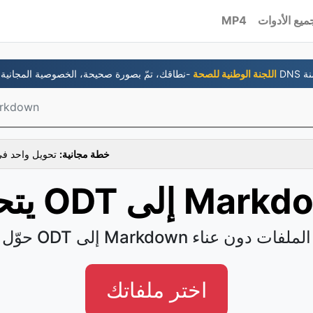
ميع الأدوات
MP4
جانية و DNS متضمنة
6- اللجنة الوطنية للصحة
ODT إلى own
خطة مجانية:
تحويل واحد في
ODT إلى Markdown
حوّل ODT إلى Markdown الملفات دون عناء
اختر ملفاتك