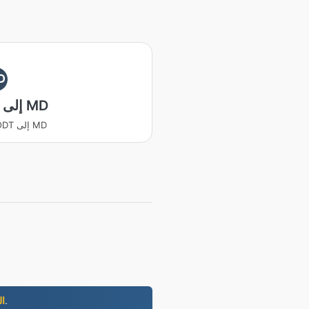
D
ODT إلى MD
يتحول ODT إلى MD
- شراء نطاقك من ٢ دوﻻر/سنة، على اﻻنترنت في دقائق.
6-