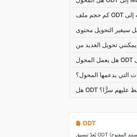
ت التي يدعمها المحول؟
ُحافظ عليهم سرًّا؟
ODT
يُعدّ تنسيق ODT (نص المستند المفتوح) تنسيق ملفات