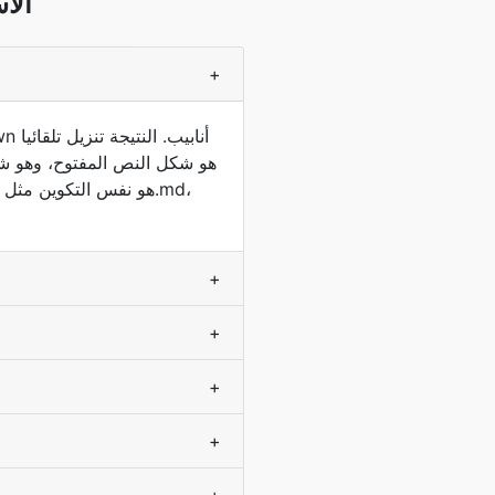
ODT إ
+
+
+
+
+