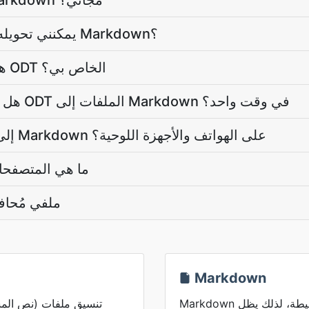
هل المحول ODT إلى Markdown مجاني؟
كم حجم ملف ODT يمكنني تحويله إلى Markdown؟
هل سيغير التحويل محتوى ODT الخاص بي؟
هل يمكنني تحويل العديد من ODT الملفات إلى Markdown في وقت واحد؟
هل يعمل المحول ODT إلى Markdown على الهواتف والأجهزة اللوحية؟
ما هي المتصفحا
هل ODT ملفي م
Markdown
Markdown هو نص بسيط مع صيغة بسيطة، لذلك يظل