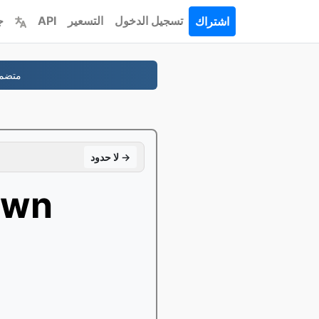
تسجيل الدخول
التسعير
API
ج
اشتراك
-نطاقك، تمّ بصورة صحيحة، الخصوصية الم
لا حدود →
يتحول 