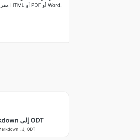
مقروءا كما هو وتحويل نظيف إلى HTML أو PDF أو Word.
Markdown إلى ODT
يتحول Markdown إلى ODT