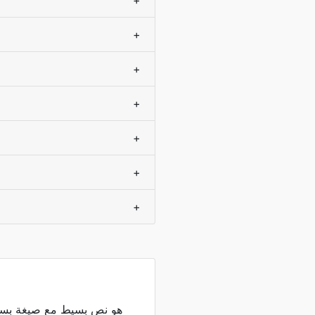
+
+
+
+
+
+
+