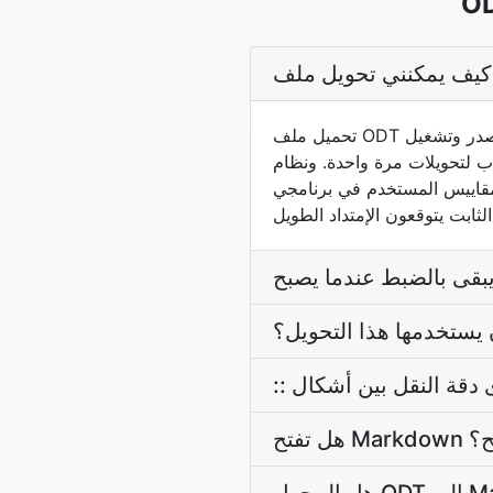
تحميل ملف ODT باستخدام الاختيار أعلاه والمحول يكتشف نوع المصدر وتشغيل ODT → Markdown أنابيب. النتيجة تنزيل تلقائيا
OD هو شكل النص المفتوح، وهو شكل تجهيز الكلمات المعياري
ي LibreOffice وOpenOffice. Markdown هو نفس التكوين مثل.md،
يستخدمها هذا التحويل؟
صفح؟