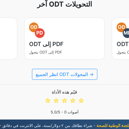
آخر ODT التحويلات
OD
OD
PD
M
ODT إلى PDF
يتحول ODT إلى PDF
انظر الجميع ODT المحولات →
قيّم هذه الأداة
☆
☆
☆
☆
☆
أصوات
0
/5 -
5.0
 اللجنة الوطنية للصحة