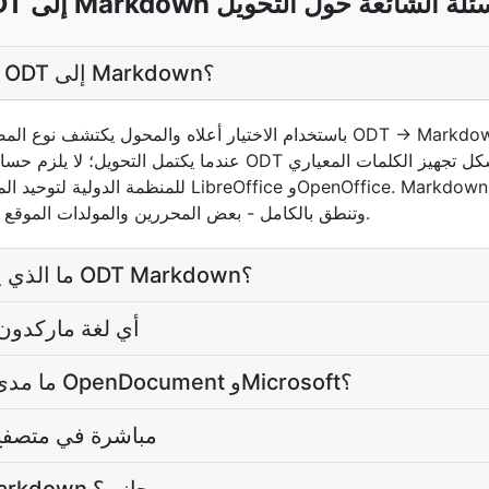
لى Markdown الأسئلة الشائعة حول التحويل
كيف يمكنني تحويل ملف ODT إلى Markdown؟
عندما يكتمل التحويل؛ لا يلزم حساب لتحويلات مرة واحدة. ونظام T
للمنظمة الدولية لتوحيد المقاييس المستخدم في برنامج
وتنطق بالكامل - بعض المحررين والمولدات الموقع الثابت يتوقعون الإمتداد الطويل.
ما الذي يبقى بالضبط عندما يصبح ODT Markdown؟
أي لغة ماركدون 
:: ما مدى دقة النقل بين أشكال OpenDocument وMicrosoft؟
هل تفتح Markdown مباشرة في مت