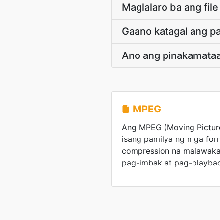
Maglalaro ba ang fil
Gaano katagal ang p
Ano ang pinakamataa
MPEG
Ang MPEG (Moving Pictur
isang pamilya ng mga form
compression na malawaka
pag-imbak at pag-playbac