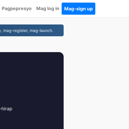
Pagpepresyo
Mag log in
Mag-sign up
, mag-register, mag-launch.
-hirap