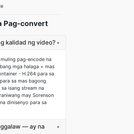
le
a Pag-convert
g kalidad ng video?
+
a muling pag-encode na
babang mga halaga = mas
ontainer - H.264 para sa
 para sa mas bagong
 sa isang stream na
araniwang may Sorenson
na dinisenyo para sa
aggalaw — ay na
+