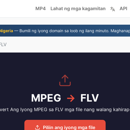
MP4
Lahat ng mga kagamitan
API
Nigeria
— Bumili ng iyong domain sa loob ng ilang minuto. Maghanap
FLV
MPEG
→
FLV
vert Ang Iyong MPEG sa FLV mga file nang walang kahirap
Piliin ang iyong mga file