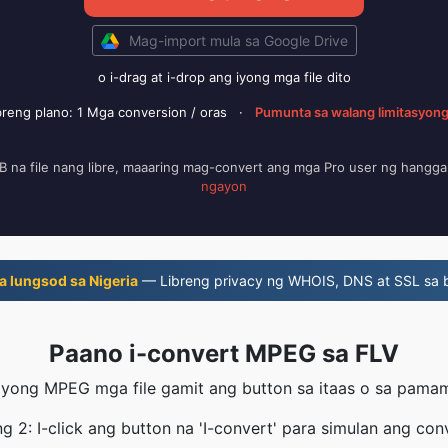
Mag-import mula sa Google Drive
o i-drag at i-drop ang iyong mga file dito
breng plano: 1 Mga conversion / oras
·
Pumunta sa walang limitasyon
na file nang libre, maaaring mag-convert ang mga Pro user ng hangga
ngayon
a lungsod sa Nigeria
— Libreng privacy ng WHOIS, DNS at SSL sa 
Paano i-convert MPEG sa FLV
iyong MPEG mga file gamit ang button sa itaas o sa pama
 2: I-click ang button na 'I-convert' para simulan ang con