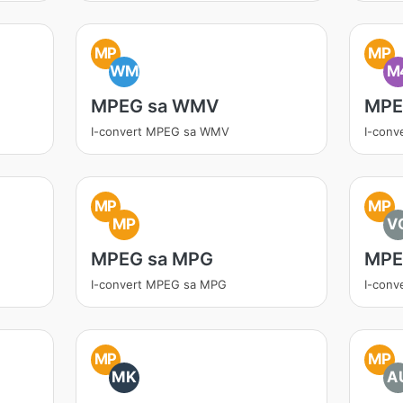
MP
MP
WM
M
MPEG sa WMV
MPE
I-convert MPEG sa WMV
I-con
MP
MP
MP
V
MPEG sa MPG
MPE
I-convert MPEG sa MPG
I-conv
MP
MP
MK
A