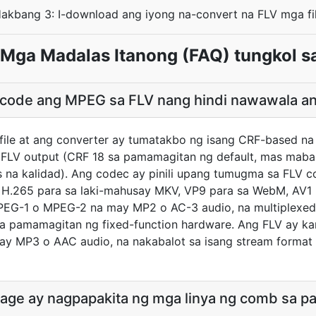
akbang 3: I-download ang iyong na-convert na FLV mga fi
Mga Madalas Itanong (FAQ) tungkol s
ncode ang MPEG sa FLV nang hindi nawawala an
file at ang converter ay tumatakbo ng isang CRF-based n
ess FLV output (CRF 18 sa pamamagitan ng default, mas ma
s na kalidad). Ang codec ay pinili upang tumugma sa FLV c
H.265 para sa laki-mahusay MKV, VP9 para sa WebM, AV1
MPEG-1 o MPEG-2 na may MP2 o AC-3 audio, na multiplexed
a pamamagitan ng fixed-function hardware. Ang FLV ay k
ay MP3 o AAC audio, na nakabalot sa isang stream format 
age ay nagpapakita ng mga linya ng comb sa p