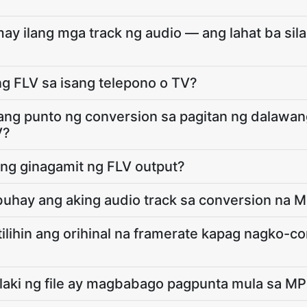
y ilang mga track ng audio — ang lahat ba sil
g FLV sa isang telepono o TV?
g punto ng conversion sa pagitan ng dalawan
V?
ng ginagamit ng FLV output?
uhay ang aking audio track sa conversion na 
ilihin ang orihinal na framerate kapag nagko-
laki ng file ay magbabago pagpunta mula sa M