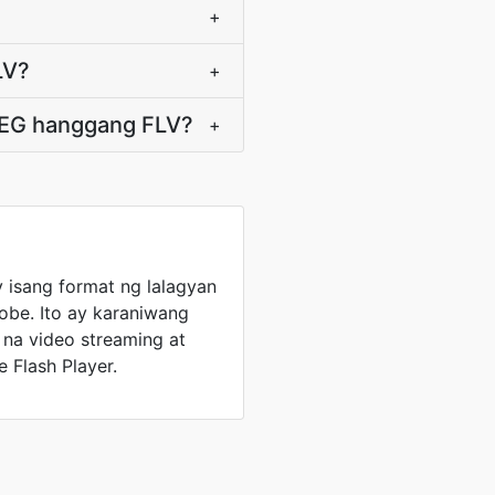
+
LV?
+
PEG hanggang FLV?
+
y isang format ng lalagyan
obe. Ito ay karaniwang
 na video streaming at
 Flash Player.