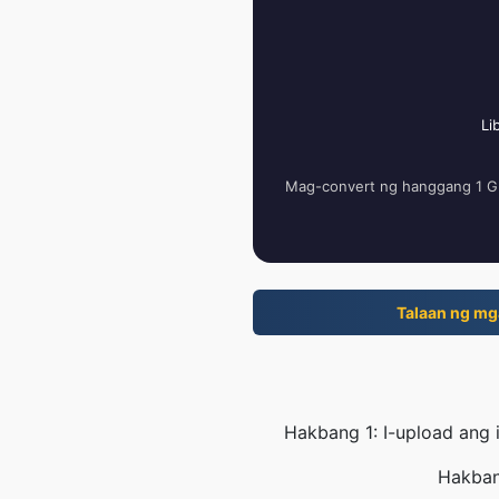
Li
Mag-convert ng hanggang 1 GB 
Talaan ng mg
Hakbang 1: I-upload ang 
Hakbang