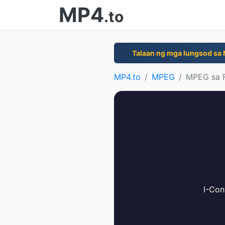
MP4
.to
Talaan ng mga lungsod sa 
MP4.to
MPEG
MPEG sa 
I-Con