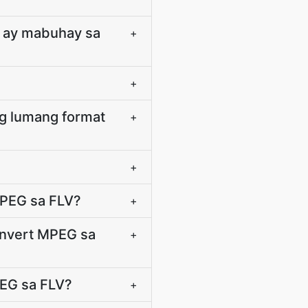
a ay mabuhay sa
+
+
g lumang format
+
+
MPEG sa FLV?
+
convert MPEG sa
+
PEG sa FLV?
+