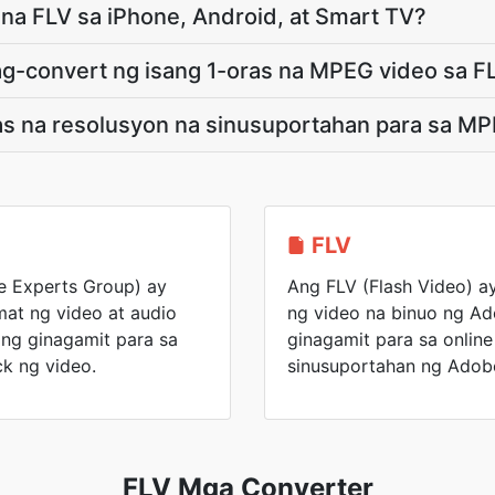
e na FLV sa iPhone, Android, at Smart TV?
ag-convert ng isang 1-oras na MPEG video sa F
s na resolusyon na sinusuportahan para sa M
FLV
e Experts Group) ay
Ang FLV (Flash Video) a
at ng video at audio
ng video na binuo ng Ad
ng ginagamit para sa
ginagamit para sa online
k ng video.
sinusuportahan ng Adobe
FLV Mga Converter