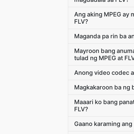
Ang aking MPEG ay ma
FLV?
Maganda pa rin ba an
Mayroon bang anuman
tulad ng MPEG at FL
Anong video codec a
Magkakaroon ba ng b
Maaari ko bang panat
FLV?
Gaano karaming ang 