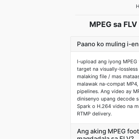
H
MPEG sa FLV 
Paano ko muling i-e
I-upload ang iyong MPEG 
target na visually-lossl
malaking file / mas mataa
malawak na-compat MP4, 
pipelines. Ang video ay 
dinisenyo upang decode s
Spark o H.264 video na m
RTMP delivery.
Ang aking MPEG foot
magdadala sa FLV?