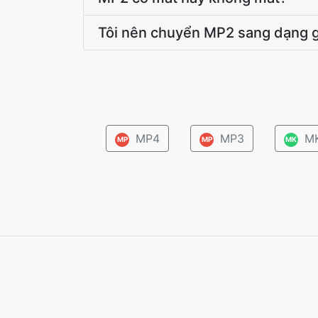
Tôi nên chuyển MP2 sang dạng g
MP4
MP3
M
MP
MP
MK