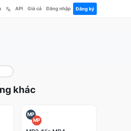
ụ
API
Giá cả
Đăng nhập
Đăng ký
ạng khác
MP
MP