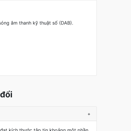
sóng âm thanh kỹ thuật số (DAB).
đổi
+
đạt kích thước tập tin khoảng một phần