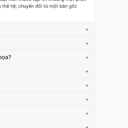
 thế hệ; chuyển đổi từ một bản gốc
+
+
 họa?
+
+
+
+
+
+