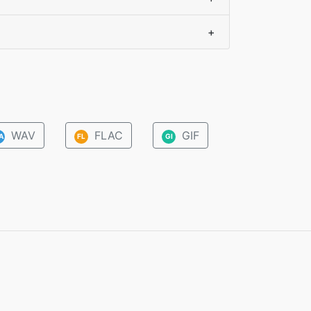
+
WAV
FLAC
GIF
A
FL
GI