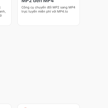
MP2 đến MP4
c
Công cụ chuyển đổi MP2 sang MP4
anh,
trực tuyến miễn phí với MP4.to
 ở