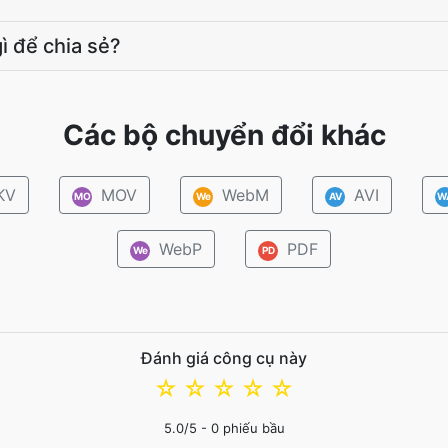
ì để chia sẻ?
Các bộ chuyển đổi khác
KV
MOV
WebM
AVI
MO
We
AV
W
WebP
PDF
We
PD
Đánh giá công cụ này
☆
☆
☆
☆
☆
5.0
/5 -
0
phiếu bầu