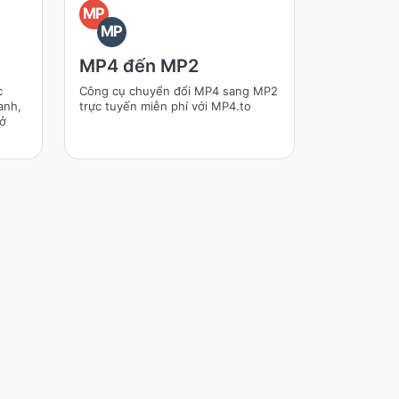
MP
MP
MP4 đến MP2
c
Công cụ chuyển đổi MP4 sang MP2
anh,
trực tuyến miễn phí với MP4.to
 ở