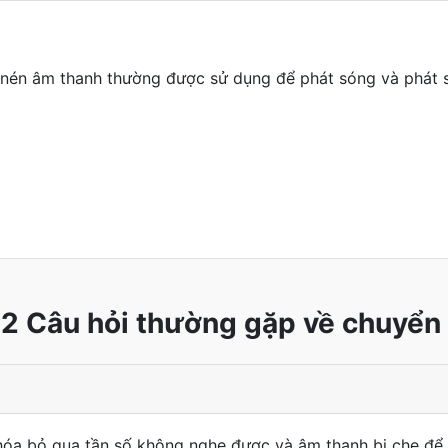
 nén âm thanh thường được sử dụng để phát sóng và phát 
2 Câu hỏi thường gặp về chuyển 
óa bỏ qua tần số không nghe được và âm thanh bị che để 