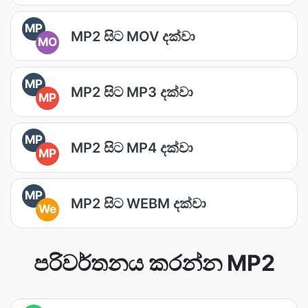
MP
MP2 සිට MOV දක්වා
MO
MP
MP2 සිට MP3 දක්වා
MP
MP
MP2 සිට MP4 දක්වා
MP
MP
MP2 සිට WEBM දක්වා
We
පරිවර්තනය කරන්න MP2