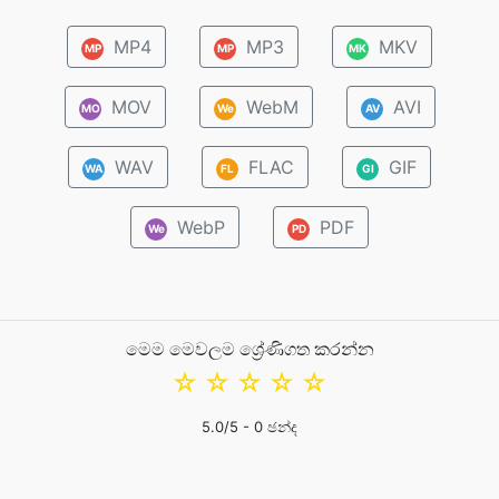
MP4
MP3
MKV
MP
MP
MK
MOV
WebM
AVI
MO
We
AV
WAV
FLAC
GIF
WA
FL
GI
WebP
PDF
We
PD
මෙම මෙවලම ශ්‍රේණිගත කරන්න
☆
☆
☆
☆
☆
5.0
/5 -
0
ඡන්ද