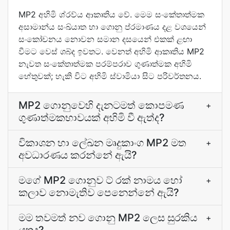
MP2 අහිමි ශ්රව්ය ආකෘතිය වේ. මෙම සංකේතාත්මක
අසාමාන්ය සංඛ්යාත හා ගොනු ප්රමාණය දළ වශයෙන්
සංකෝචනය නොවන සමාන දසයෙන් එකක් ළඟා
වීමට වෙස් ශබ්ද ඉවතට. වෙනත් අහිමි ආකෘතිය MP2
නැවත සංකේතාත්මක පරම්පරාව ගුණාත්මක අහිමි
හේතුවක්; හැකි විට අහිමි ස්වාමියා සිට පරිවර්තනය.
MP2 ගොනුවෙහි දැනටමත් කොපමණ
+
ගුණාත්මකභාවයක් අහිමි වී ඇත්ද?
විකාශන හා ලේඛන මෘදුකාංග MP2 මත
+
අවධාරණය කරන්නේ ඇයි?
මගේ MP2 ගොනුව ට් රක් නාමය හෝ
+
කලාව නොමැතිව පෙනෙන්නේ ඇයි?
මම තවමත් නව ගොනු MP2 ලෙස සුරකිය
+