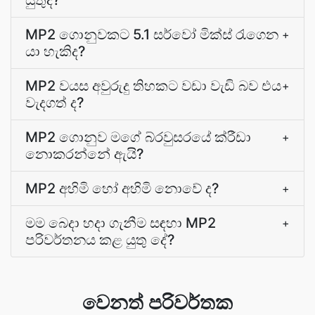
යුතුද?
MP2 ගොනුවකට 5.1 සර්වෝ මික්ස් රැගෙන
+
යා හැකිද?
MP2 වයස අවුරුදු තිහකට වඩා වැඩි බව එය
+
වැදගත් ද?
MP2 ගොනුව මගේ බ්රවුසරයේ ක්රීඩා
+
නොකරන්නේ ඇයි?
MP2 අහිමි හෝ අහිමි නොවේ ද?
+
මම බෙදා හදා ගැනීම සඳහා MP2
+
පරිවර්තනය කළ යුතු දේ?
වෙනත් පරිවර්තක