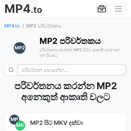
MP4
.to
MP4.to
MP2 පරිවර්තකය
MP2 පරිවර්තකය
MP2
පරිවර්තනය කරන්න MP2 විවිධ ආකෘති වෙත සහ
ඉන් පිටතට
පරිවර්තනය කරන්න MP2
අනෙකුත් ආකෘති වලට
MP
MP2 සිට MKV දක්වා
MK