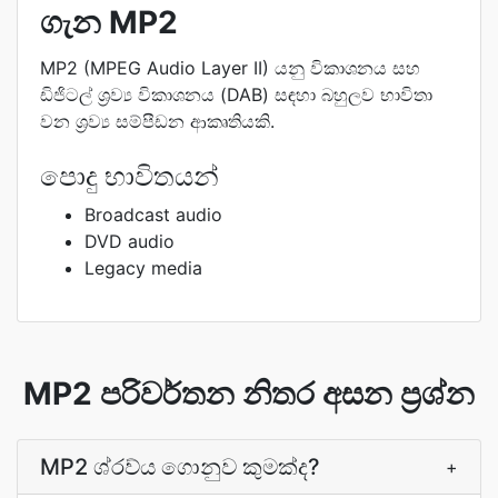
ගැන MP2
MP2 (MPEG Audio Layer II) යනු විකාශනය සහ
ඩිජිටල් ශ්‍රව්‍ය විකාශනය (DAB) සඳහා බහුලව භාවිතා
වන ශ්‍රව්‍ය සම්පීඩන ආකෘතියකි.
පොදු භාවිතයන්
Broadcast audio
DVD audio
Legacy media
MP2 පරිවර්තන නිතර අසන ප්‍රශ්න
MP2 ශ්රව්ය ගොනුව කුමක්ද?
+