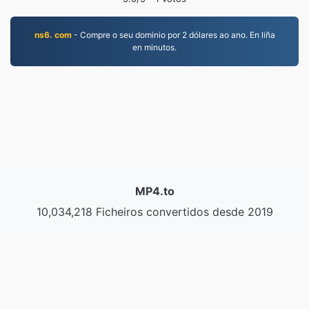
ns6. com
- Compre o seu dominio por 2 dólares ao ano. En liña
en minutos.
MP4.to
10,034,218 Ficheiros convertidos desde 2019
Política de privacidade
|
Condicións de servizo
|
Sobre nós
|
Contacta connosco
|
API
|
Mostras
|
Instalar un programa
© 2026 MP4.to
|
VPS.org
LLC | Feito por
nadermx