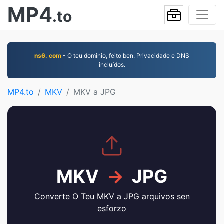
MP4
.to
ns6. com
- O teu dominio, feito ben. Privacidade e DNS
incluídos.
MP4.to
MKV
MKV a JPG
MKV
→
JPG
Converte O Teu MKV a JPG arquivos sen
esforzo