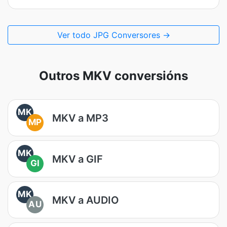
Ver todo JPG Conversores →
Outros MKV conversións
MK
MKV a MP3
MP
MK
MKV a GIF
GI
MK
MKV a AUDIO
AU