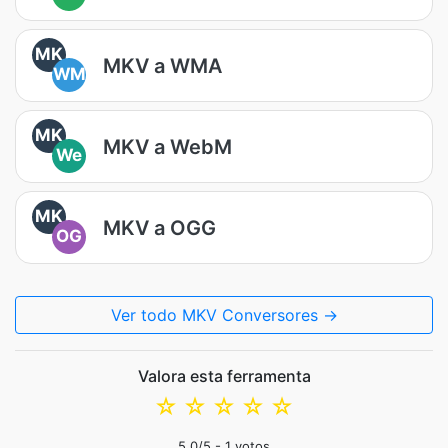
MK
MKV a WMA
WM
MK
MKV a WebM
We
MK
MKV a OGG
OG
Ver todo MKV Conversores →
Valora esta ferramenta
☆
☆
☆
☆
☆
5.0
/5 -
1
votos