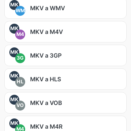
MK
MKV a WMV
WM
MK
MKV a M4V
M4
MK
MKV a 3GP
3G
MK
MKV a HLS
HL
MK
MKV a VOB
VO
MK
MKV a M4R
M4