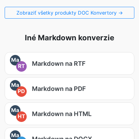
Zobraziť všetky produkty DOC Konvertory →
Iné Markdown konverzie
Ma
Markdown na RTF
RT
Ma
Markdown na PDF
PD
Ma
Markdown na HTML
HT
Ma
Markdown na DOCX