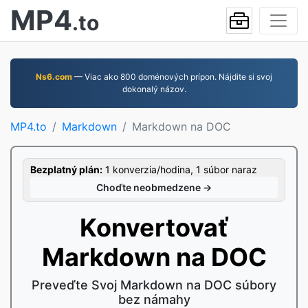
MP4
.to
Ns6.com
— Viac ako 800 doménových prípon. Nájdite si svoj
dokonalý názov.
MP4.to
Markdown
Markdown na DOC
Bezplatný plán:
1 konverzia/hodina, 1 súbor naraz
Choďte neobmedzene →
Konvertovať
Markdown na DOC
Preveďte Svoj Markdown na DOC súbory
bez námahy