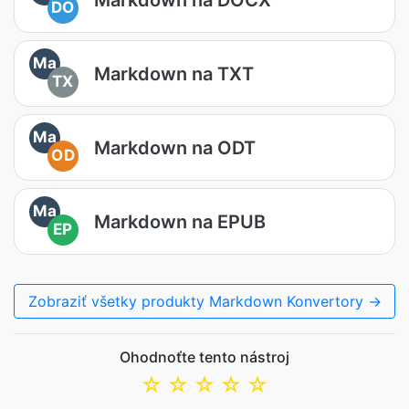
DO
Ma
Markdown na TXT
TX
Ma
Markdown na ODT
OD
Ma
Markdown na EPUB
EP
Zobraziť všetky produkty Markdown Konvertory →
Ohodnoťte tento nástroj
☆
☆
☆
☆
☆