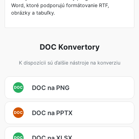
Word, ktoré podporujú formátovanie RTF,
obrázky a tabuľky.
DOC Konvertory
K dispozícii sú ďalšie nástroje na konverziu
DOC na PNG
DOC
DOC na PPTX
DOC
DOC na XLSX
DOC