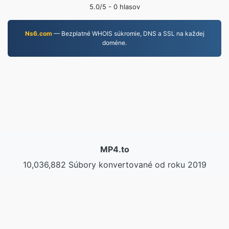
5.0
/5 -
0
hlasov
Ns6.com
— Bezplatné WHOIS súkromie, DNS a SSL na každej
doméne.
MP4.to
10,036,882 Súbory konvertované od roku 2019
Zásady ochrany osobných údajov
|
Podmienky
služby
|
O nás
|
Kontaktujte nás
|
API
|
Vzorky
|
Inštalácia aplikácie
© 2026 MP4.to
|
VPS.org
LLC | Vyrobené
nadermx