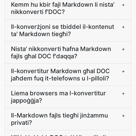
Kemm hu kbir fajl Markdown li nista'
+
nikkonverti f'DOC?
Il-konverżjoni se tbiddel il-kontenut
+
ta' Markdown tiegħi?
Nista' nikkonverti ħafna Markdown
+
fajls għal DOC f'daqqa?
Il-konvertitur Markdown għal DOC
+
jaħdem fuq it-telefowns u l-pilloli?
Liema browsers ma l-konvertitur
+
jappoġġja?
Il-Markdown fajls tiegħi jinżammu
+
privati?