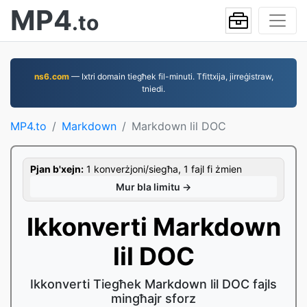
MP4
.to
ns6.com
— Ixtri domain tiegħek fil-minuti. Tfittxija, jirreġistraw,
tniedi.
MP4.to
Markdown
Markdown lil DOC
Pjan b'xejn:
1 konverżjoni/siegħa, 1 fajl fi żmien
Mur bla limitu →
Ikkonverti Markdown
lil DOC
Ikkonverti Tiegħek Markdown lil DOC fajls
mingħajr sforz