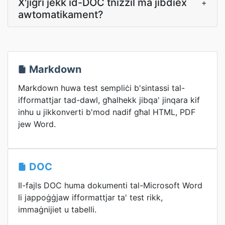
X'jiġri jekk id-DOC tniżżil ma jibdiex
+
awtomatikament?
Markdown
Markdown huwa test sempliċi b'sintassi tal-
ifformattjar tad-dawl, għalhekk jibqa' jinqara kif
inhu u jikkonverti b'mod nadif għal HTML, PDF
jew Word.
DOC
Il-fajls DOC huma dokumenti tal-Microsoft Word
li jappoġġjaw ifformattjar ta' test rikk,
immaġnijiet u tabelli.