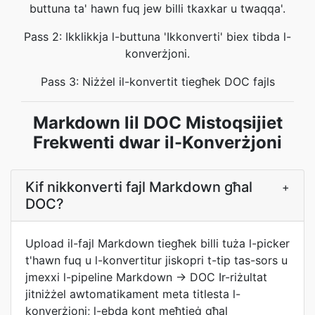
buttuna ta' hawn fuq jew billi tkaxkar u twaqqa'.
Pass 2: Ikklikkja l-buttuna 'Ikkonverti' biex tibda l-
konverżjoni.
Pass 3: Niżżel il-konvertit tiegħek DOC fajls
Markdown lil DOC Mistoqsijiet
Frekwenti dwar il-Konverżjoni
Kif nikkonverti fajl Markdown għal
+
DOC?
Upload il-fajl Markdown tiegħek billi tuża l-picker
t'hawn fuq u l-konvertitur jiskopri t-tip tas-sors u
jmexxi l-pipeline Markdown → DOC Ir-riżultat
jitniżżel awtomatikament meta titlesta l-
konverżjoni; l-ebda kont meħtieġ għal