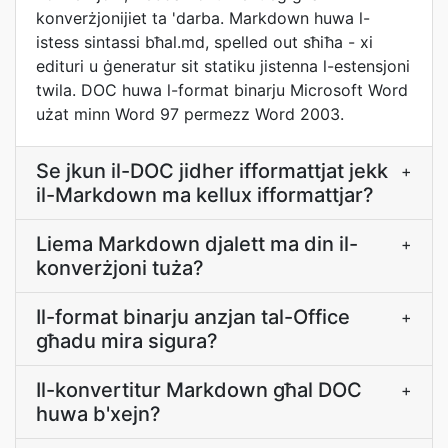
konverżjonijiet ta 'darba. Markdown huwa l-
istess sintassi bħal.md, spelled out sħiħa - xi
edituri u ġeneratur sit statiku jistenna l-estensjoni
twila. DOC huwa l-format binarju Microsoft Word
użat minn Word 97 permezz Word 2003.
Se jkun il-DOC jidher ifformattjat jekk
+
il-Markdown ma kellux ifformattjar?
Liema Markdown djalett ma din il-
+
konverżjoni tuża?
Il-format binarju anzjan tal-Office
+
għadu mira sigura?
Il-konvertitur Markdown għal DOC
+
huwa b'xejn?