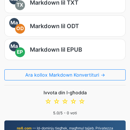
Markdown lil TXT
TX
Ma
Markdown lil ODT
OD
Ma
Markdown lil EPUB
EP
Ara kollox Markdown Konvertituri →
Ivvota din l-għodda
☆
☆
☆
☆
☆
5.0
/5 -
0
voti
ns6.com
— Id-dominju tiegħek, magħmul tajjeb. Privatezza