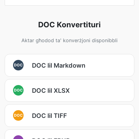
DOC Konvertituri
Aktar għodod ta' konverżjoni disponibbli
DOC lil Markdown
DOC
DOC lil XLSX
DOC
DOC lil TIFF
DOC