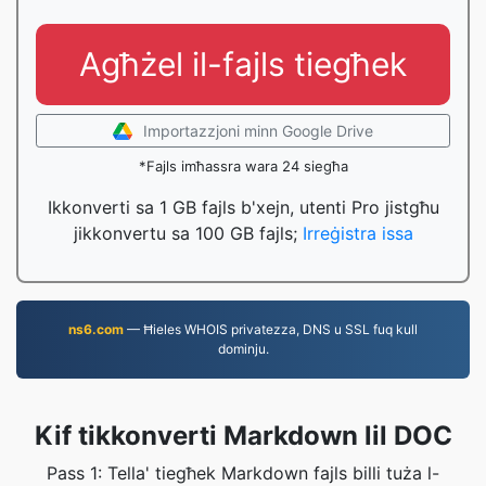
Agħżel il-fajls tiegħek
Importazzjoni minn Google Drive
*Fajls imħassra wara 24 siegħa
Ikkonverti sa 1 GB fajls b'xejn, utenti Pro jistgħu
jikkonvertu sa 100 GB fajls;
Irreġistra issa
ns6.com
— Ħieles WHOIS privatezza, DNS u SSL fuq kull
dominju.
Kif tikkonverti Markdown lil DOC
Pass 1: Tella' tiegħek Markdown fajls billi tuża l-