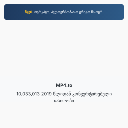
ნვჟ6.
ოჲრყპჟთ, პვდთჟრპთპაი თ ჟრაგთ ნა ოყრ.
MP4.to
10,033,013 2019 წლიდან კონვერტირებული
ფაილები
კონფიდენციალურობის პოლიტიკა
|
მომსახურების
პირობები
|
ჩვენს შესახებ
|
დაგვიკავშირდით
|
API
|
ნიმუშები
|
პროგრამის დაყენება