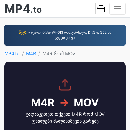
MP4
.to
ნვჟ6.
- ბვჱოლარნა WHOIS ოპთგარნჲჟრ, DNS თ SSL ნა
გჟვკთ ეჲმვნ.
MP4.to
M4R
M4R რომ MOV
M4R
→
MOV
გადააკეთეთ თქვენი M4R რომ MOV
ფაილები ძალისხმევის გარეშე