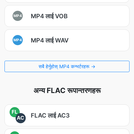
MP4 लाई VOB
MP4
MP4 लाई WAV
MP4
सबै हेर्नुहोस् MP4 कन्भर्टरहरू →
अन्य FLAC रूपान्तरणहरू
FL
FLAC लाई AC3
AC