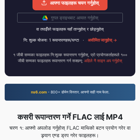
आफ्ना फाइलहरू चयन गर्नुहोस्
गुगल ड्राइभबाट आयात गर्नुहोस्
वा तपाईँको फाइलहरू यहाँ तान्नुहोस् र छोड्नुहोस्
नि: शुल्क योजना: 1 रूपान्तरणहरू/घण्टा
·
असीमित जानुहोस् →
१ जीबी सम्मका फाइलहरू नि:शुल्क रूपान्तरण गर्नुहोस्, प्रो प्रयोगकर्ताहरूले १००
जीबी सम्मका फाइलहरू रूपान्तरण गर्न सक्छन्;
अहिले नै साइन अप गर्नुहोस्
ns6.com
- 800+ डोमेन विस्तार. आफ्नो सही नाम फेला.
कसरी रूपान्तरण गर्ने FLAC लाई MP4
चरण १: आफ्नो अपलोड गर्नुहोस् FLAC माथिको बटन प्रयोग गरेर वा
ड्र्याग एण्ड ड्रप गरेर फाइलहरू।