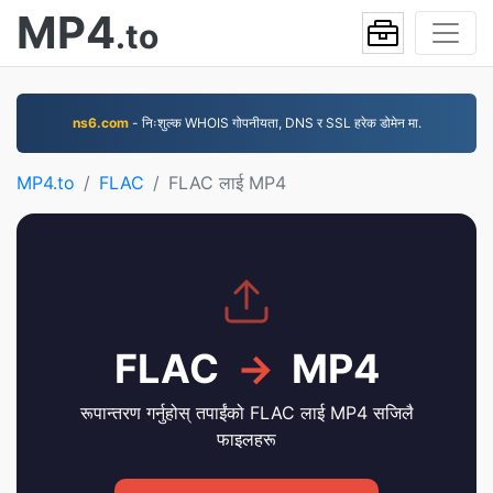
MP4
.to
ns6.com
- निःशुल्क WHOIS गोपनीयता, DNS र SSL हरेक डोमेन मा.
MP4.to
FLAC
FLAC लाई MP4
FLAC
→
MP4
रूपान्तरण गर्नुहोस् तपाईंको FLAC लाई MP4 सजिलै
फाइलहरू