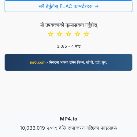
सबै हेर्नुहोस् FLAC कन्भर्टरहरू →
यो उपकरणको मूल्याङ्कन गर्नुहोस्
☆
☆
☆
☆
☆
3.0
/5 -
4
भोट
ns6.com
- मिनेटमा आफ्नो डोमेन किन्न. खोजी, दर्ता, सुरु.
MP4.to
10,033,019 २०१९ देखि रूपान्तरण गरिएका फाइलहरू