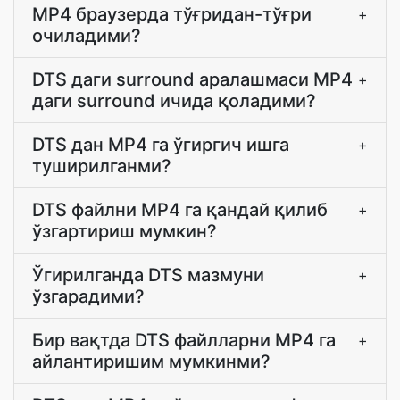
MP4 браузерда тўғридан-тўғри
+
очиладими?
DTS даги surround аралашмаси MP4
+
даги surround ичида қоладими?
DTS дан MP4 га ўгиргич ишга
+
туширилганми?
DTS файлни MP4 га қандай қилиб
+
ўзгартириш мумкин?
Ўгирилганда DTS мазмуни
+
ўзгарадими?
Бир вақтда DTS файлларни MP4 га
+
айлантиришим мумкинми?