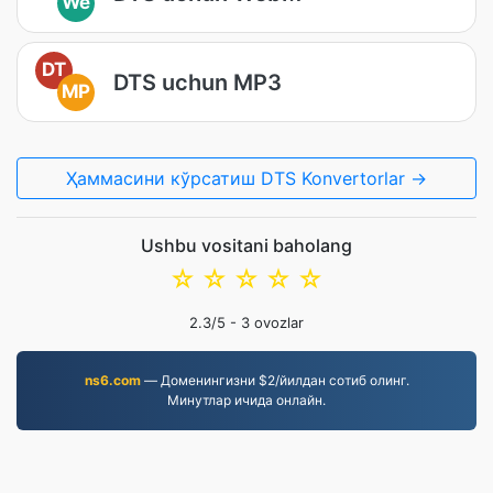
We
DT
DTS uchun MP3
MP
Ҳаммасини кўрсатиш DTS Konvertorlar →
Ushbu vositani baholang
☆
☆
☆
☆
☆
2.3
/5 -
3
ovozlar
ns6.com
— Доменингизни $2/йилдан сотиб олинг.
Минутлар ичида онлайн.