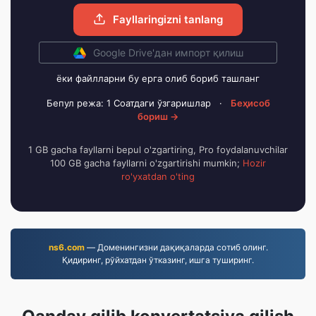
Fayllaringizni tanlang
Google Drive'дан импорт қилиш
ёки файлларни бу ерга олиб бориб ташланг
Бепул режа: 1 Соатдаги ўзгаришлар
·
Беҳисоб
бориш →
1 GB gacha fayllarni bepul o'zgartiring, Pro foydalanuvchilar
100 GB gacha fayllarni o'zgartirishi mumkin;
Hozir
ro'yxatdan o'ting
ns6.com
— Доменингизни дақиқаларда сотиб олинг.
Қидиринг, рўйхатдан ўтказинг, ишга туширинг.