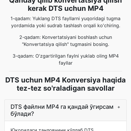
Qanday qilib konvertatsiya qilish
kerak DTS uchun MP4
1-qadam: Yuklang DTS fayllarni yuqoridagi tugma
yordamida yoki sudrab tashlash orqali ko'chiring.
2-qadam: Konvertatsiyani boshlash uchun
"Konvertatsiya qilish" tugmasini bosing.
3-qadam: O'zgartirilgan faylni yuklab oling MP4
fayllar
DTS uchun MP4 Konversiya haqida
tez-tez so'raladigan savollar
DTS файлни MP4 га қандай ўгирсам
+
бўлади?
Юқоридаги танловчини қўллаб DTS