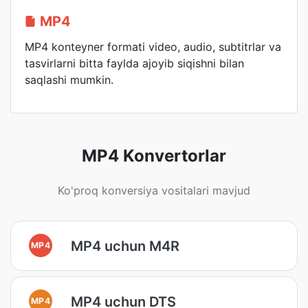
MP4
MP4 konteyner formati video, audio, subtitrlar va
tasvirlarni bitta faylda ajoyib siqishni bilan
saqlashi mumkin.
MP4 Konvertorlar
Ko'proq konversiya vositalari mavjud
MP4 uchun M4R
MP4
MP4 uchun DTS
MP4