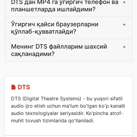
DTS дан MP4 га ўгиргич телефон ва
+
планшетларда ишлайдими?
Ўгиргич қайси браузерларни
+
қўллаб-қувватлайди?
Менинг DTS файлларим шахсий
+
сақланадими?
DTS
DTS (Digital Theatre Systems) - bu yuqori sifatli
audio ijro etish uchun ma'lum bo'lgan ko'p kanalli
audio texnologiyalar seriyasidir. Ko'pincha atrof-
muhit tovush tizimlarida qo'llaniladi.