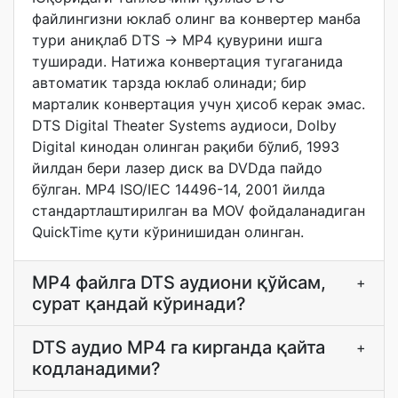
файлингизни юклаб олинг ва конвертер манба
тури аниқлаб DTS → MP4 қувурини ишга
туширади. Натижа конвертация тугаганида
автоматик тарзда юклаб олинади; бир
марталик конвертация учун ҳисоб керак эмас.
DTS Digital Theater Systems аудиоси, Dolby
Digital кинодан олинган рақиби бўлиб, 1993
йилдан бери лазер диск ва DVDда пайдо
бўлган. MP4 ISO/IEC 14496-14, 2001 йилда
стандартлаштирилган ва MOV фойдаланадиган
QuickTime қути кўринишидан олинган.
MP4 файлга DTS аудиони қўйсам,
+
сурат қандай кўринади?
DTS аудио MP4 га кирганда қайта
+
кодланадими?