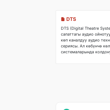
DTS
DTS (Digital Theatre Sys
сапаттагы аудио ойнотуу
көп каналдуу аудио тех
сериясы. Ал көбүнчө кө
системаларында колдону