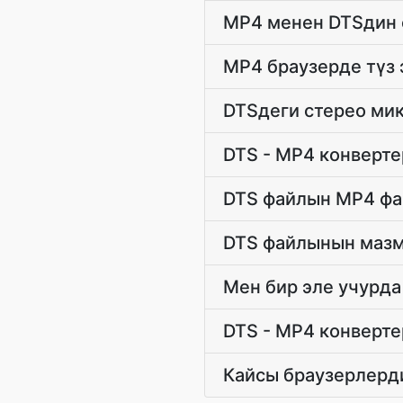
MP4 менен DTSдин 
MP4 браузерде түз
DTSдеги стерео ми
DTS - MP4 конверт
DTS файлын MP4 фай
DTS файлынын мазм
Мен бир эле учурд
DTS - MP4 конверт
Кайсы браузерлерд