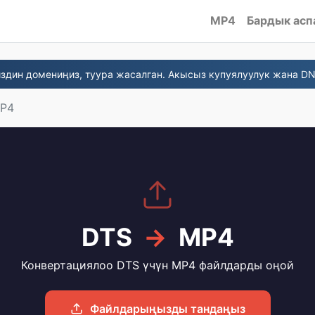
MP4
Бардык асп
здин домениңиз, туура жасалган. Акысыз купуялуулук жана DN
MP4
DTS
→
MP4
Конвертациялоо DTS үчүн MP4 файлдарды оңой
Файлдарыңызды тандаңыз