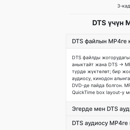
3-ка
DTS үчүн 
DTS файлын MP4ге к
DTS файлды жогорудагы 
аныктайт жана DTS → MP
түрдө жүктөлөт; бир жол
аудиосу, кинодон алынг
DVD-де пайда болгон. M
QuickTime box layout-у
Эгерде мен DTS ауд
DTS аудиосу MP4ге 