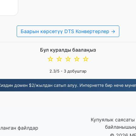
Баарын көрсөтүү DTS Конвертерлер →
Бул куралды баалаңыз
☆
☆
☆
☆
☆
2.3
/5 -
3
добуштар
Сиздин домен $2/жылдан сатып алуу. Интернетте бир нече мүнөт
Купуялык саясаты
байланышың
яланган файлдар
© 2026 MP