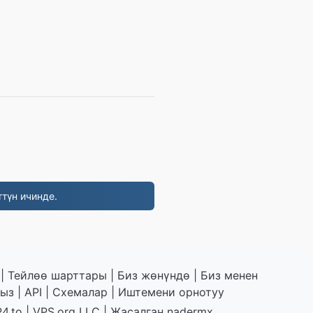
түн ичинде.
|
Тейлөө шарттары
|
Биз жөнүндө
|
Биз менен
ыз
|
API
|
Схемалар
|
Иштемени орнотуу
4.to
|
VPS.org
LLC | Жасалган
nadermx