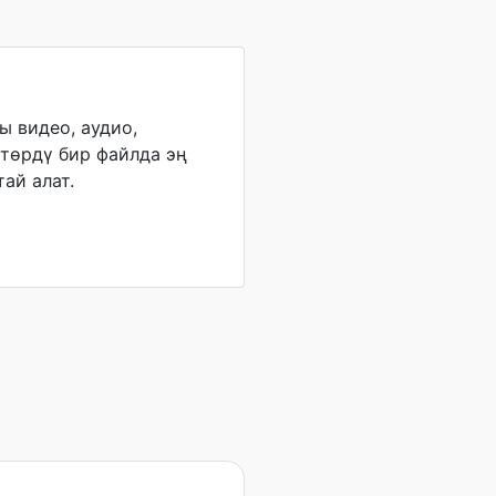
 видео, аудио,
төрдү бир файлда эң
ай алат.