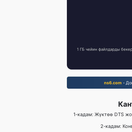
1 ГБ чейин файлдарды беке
ns6.com
- До
Кан
1-кадам: Жүктөө DTS жо
2-кадам: Ко