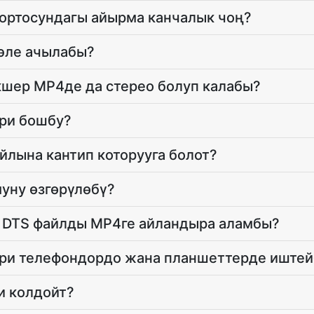
ортосундагы айырма канчалык чоң?
 эле ачылабы?
кшер MP4де да стерео болуп калабы?
ери бошбу?
лына кантип которууга болот?
уну өзгөрүлөбү?
а DTS файлды MP4ге айландыра аламбы?
ери телефондордо жана планшеттерде иштей
и колдойт?