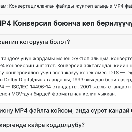
дам: Конвертацияланган файлды жүктөп алыңыз MP4 фа
MP4 Конверсия боюнча көп берилүүч
антип которууга болот?
тандоочунун жардамы менен жүктөп алыңыз, конверте
4 конвейерин иштетет. Конверсия аяктагандан кийин
у конверсиялоо үчүн эсеп жазуу керек эмес. DTS — Digi
ан Dolby Digitalдын атаандашы, 1993-жылдан бери лазе
P4 — ISO/IEC 14496-14 стандарты, 2001-жылы стандар
 менен MOV-дун бирдей форматынан келип чыккан.
иону MP4 файлга койсом, анда сүрөт кандай
киргенде кайра коддолдубу?