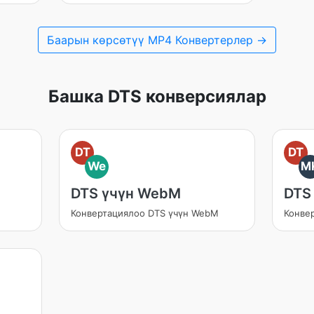
Баарын көрсөтүү MP4 Конвертерлер →
Башка DTS конверсиялар
DT
DT
We
M
DTS үчүн WebM
DTS
Конвертациялоо DTS үчүн WebM
Конве