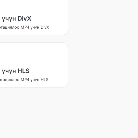
 үчүн DivX
ртациялоо MP4 үчүн DivX
 үчүн HLS
ртациялоо MP4 үчүн HLS