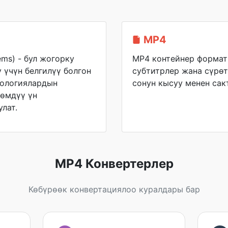
MP4
tems) - бул жогорку
MP4 контейнер форматы
 үчүн белгилүү болгон
субтитрлер жана сүрөт
нологиялардын
сонун кысуу менен сакт
лөмдүү үн
лат.
MP4 Конвертерлер
Көбүрөөк конвертациялоо куралдары бар