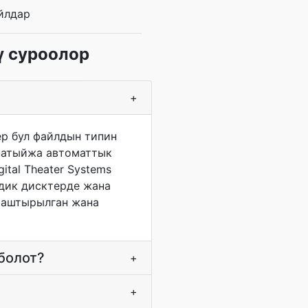
йлдар
ү суроолор
+
р бул файлдын типин
 натыйжа автоматтык
tal Theater Systems
рдик дисктерде жана
тташтырылган жана
 болот?
+
+