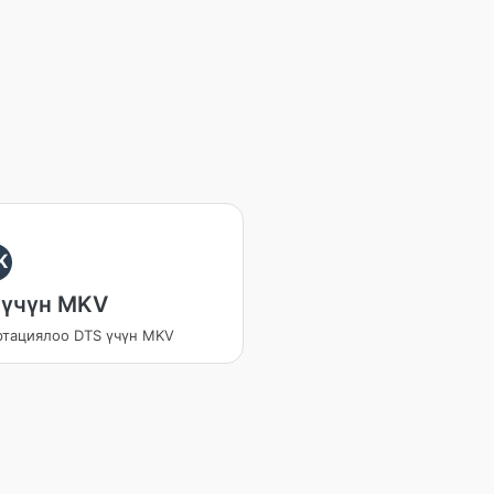
K
 үчүн MKV
ртациялоо DTS үчүн MKV