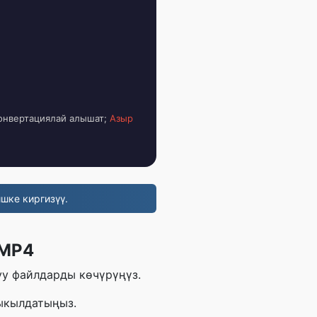
конвертациялай алышат;
Азыр
шке киргизүү.
 MP4
уу файлдарды көчүрүңүз.
ыкылдатыңыз.