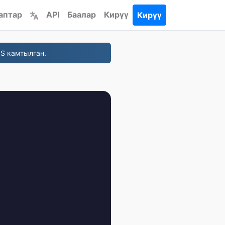
аптар
API
Баалар
Кирүү
Кирүү
S камтылган.