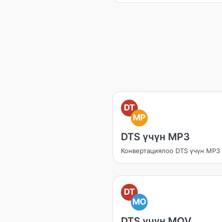
DT
MP
DTS үчүн MP3
Конвертациялоо DTS үчүн MP3
DT
MO
DTS үчүн MOV