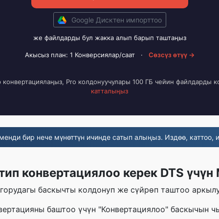
Google Дисктен импорттоо
же файлдарды бул жакка алып барып таштаңыз
Акысыз план: 1 Конверсиялар/саат
·
Сөзсүз өтүү →
р конвертациялаңыз, Pro колдонуучулары 100 ГБ чейин файлдарды 
катталыңыз
менди бир нече мүнөттүн ичинде сатып алыңыз. Издөө, каттоо, и
тип конвертациялоо керек DTS үчүн
горудагы баскычты колдонуп же сүйрөп таштоо аркыл
нвертацияны баштоо үчүн "Конвертациялоо" баскычын ч