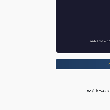
እስከ 1 ጊባ ፋ
ደረጃ 1፡ የእር