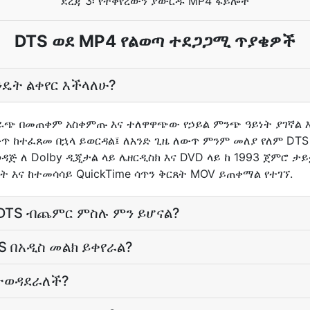
ደረጃ 3፡ የተቀየረውን ያውርዱ MP4 ፋይሎች
DTS ወደ MP4 የልወጣ ተደጋጋሚ ጥያቄዎች
ንዴት ልቀየር እችላለሁ?
ራጭ በመጠቀም አስቀምጡ እና ተለዋዋጭው የኃይል ምንጭ ዓይነት ያገኛል እ
ጥ ከተፈጸመ በኋላ ይወርዳል፤ ለአንድ ጊዜ ለውጥ ምንም መለያ የለም DT
 ለ Dolby ዲጂታል ላይ ሌዘርዲስክ እና DVD ላይ ከ 1993 ጀምሮ ታይቷል
ነት እና ከተመሳሳይ QuickTime ሳጥን ቅርጸት MOV ይጠቀማል የተገኘ.
DTS ብጨምር ምስሉ ምን ይሆናል?
S በአዲስ መልክ ይቀየራል?
 ትወዳደራለች?