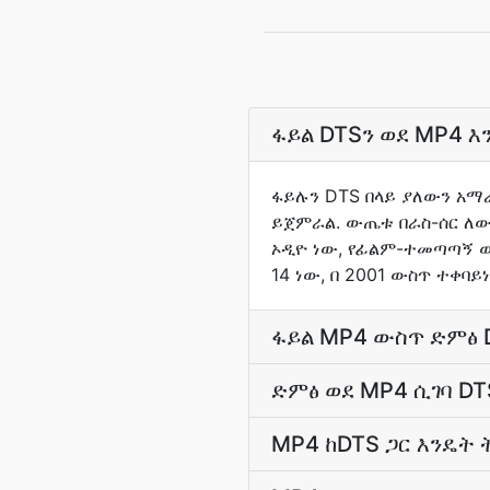
ፋይል DTSን ወደ MP4 እ
ፋይሉን DTS በላይ ያለውን አማ
ይጀምራል. ውጤቱ በራስ-ሰር ለው
ኦዲዮ ነው, የፊልም-ተመጣጣኝ ወዳጅ
14 ነው, በ 2001 ውስጥ ተቀባይ
ፋይል MP4 ውስጥ ድምፅ 
ድምፅ ወደ MP4 ሲገባ DT
MP4 ከDTS ጋር እንዴት