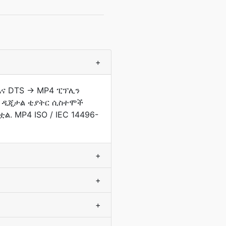
+
ና DTS → MP4 ፒፕሊን
S ዲጂታል ቲያትር ሲስተሞች
. MP4 ISO / IEC 14496-
+
+
+