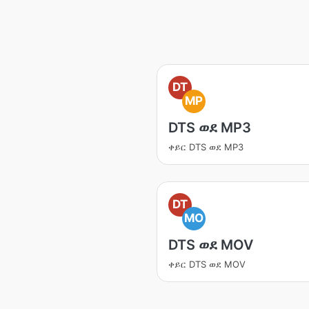
DT
MP
DTS ወደ MP3
ቀይር DTS ወደ MP3
DT
MO
DTS ወደ MOV
ቀይር DTS ወደ MOV