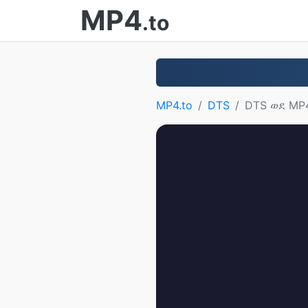
MP4
.to
MP4.to
DTS
DTS ወደ MP