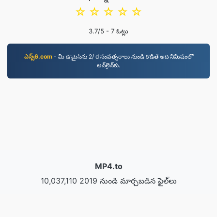
☆
☆
☆
☆
☆
3.7
/5 -
7
ఓట్లు
ఎన్స్6.com
- మీ డొమైన్‌ను 2/ d సంవత్సరాలు నుండి కొడితే అది నిమిషంలో
ఆన్‌లైన్‌కు.
MP4.to
10,037,110 2019 నుండి మార్చబడిన ఫైల్‌లు
గోప్యతా విధానం
|
సేవా నిబంధనలు
|
మా గురించి
|
మమ్మల్ని
సంప్రదించండి
|
API
|
మాదిరిలు
|
అప్ స్థాపించు