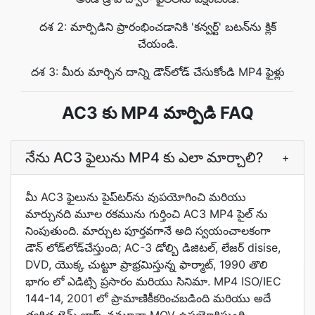
దశ 2: మార్పిడిని ప్రారంభించడానికి 'కన్వర్ట్' బటన్‌ను క్లిక్
చేయండి.
దశ 3: మీరు మార్చిన దాన్ని డౌన్‌లోడ్ చేసుకోండి MP4 ఫైళ్లు
AC3 కు MP4 మార్పిడి FAQ
నేను AC3 ఫైలును MP4 కు ఎలా మార్చాలి?
+
మీ AC3 ఫైలును పైప్‌టర్‌ను వుపయోగించి మరియు
మార్చునది మూల రకమును గుర్తించి AC3 MP4 పైల్ ను
నింపుతుంది. మార్చుట పూర్తవగానే అది స్వయంచాలకంగా
డౌన్ లోడ్‌లోడ్‌చేస్తుంది; AC-3 డోల్బి డిజిటల్, లేజర్ disise,
DVD, యొక్క చుట్టూ ప్రాభ్రమిస్తున్న ఫార్మాట్, 1990 తొలి
భాగం లో ఎడిట్సి ప్రసారం మరియు సినిమా. MP4 ISO/IEC
144-14, 2001 లో ప్రామాణికీకరించబడింది మరియు అదే