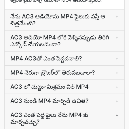
త్వరిత టైమ్ బాక్స్ నమూనా MOV ఉపయోగిస్తుంది.
నేను AC3 ఆడియోను MP4 ఫైలుకు వస్తే ఆ
+
చిత్రమేంటి?
AC3 ఆడియో MP4 లోకి వెళ్ళినప్పుడు తిరిగి
+
ఎన్కోడ్ చేయబడిందా?
MP4 AC3తో ఎంత పెద్దదనాలి?
+
MP4 నేరుగా బ్రౌజర్‌లో తెరువబడాలా?
+
AC3 లో చుట్టూ మిశ్రమం విల్ MP4
+
AC3 నుండి MP4 మార్పిడి ఉచిత?
+
AC3 ఎంత పెద్ద ఫైలు నేను MP4 కు
+
మార్చవచ్చు?