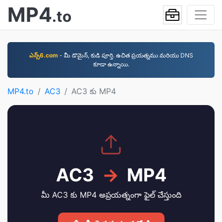
MP4
.to
ఎన్స్6.com
- మీ డొమైన్, కుడి పూర్తి. ఉచిత ప్రయత్నము మరియు DNS
కూడా ఉన్నాయి.
MP4.to
AC3
AC3 కు MP4
AC3
→
MP4
మీ AC3 కు MP4 అప్రయత్నంగా ఫైల్ చేస్తుంది