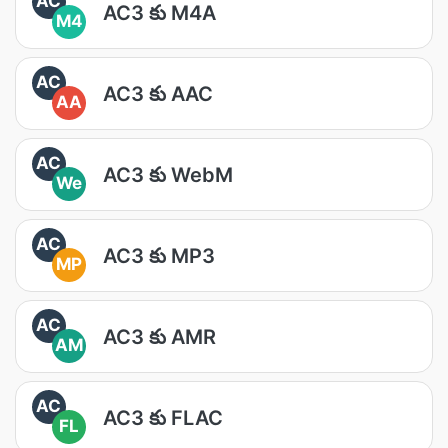
AC
AC3 కు M4A
M4
AC
AC3 కు AAC
AA
AC
AC3 కు WebM
We
AC
AC3 కు MP3
MP
AC
AC3 కు AMR
AM
AC
AC3 కు FLAC
FL