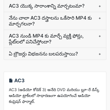
AC3 యొక్క సారాంశాన్ని మార్చటంమా?
+
నేను చాలా AC3 దస్త్రాలను ఒకేసారి MP4 కు
+
మార్చగలనా?
AC3 నుండి MP4 కు మార్చే వ్యక్తి ఫోన్లు,
+
ప్లేట్‌లలో పనిచేస్తోందా?
ఏ బ్రౌజర్లు విభజనను బలపరుస్తాయి?
+
AC3
AC3 (ఆడియో కోడెక్ 3) అనేది DVD మరియు బ్లూ-రే డిస్క్
ఆడియో ట్రాక్‌లలో సాధారణంగా ఉపయోగించే ఆడియో
కంప్రెషన్ ఫార్మాట్.