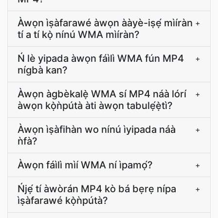
Àwọn ìṣàfarawé àwọn ààyè-iṣẹ́ mìíràn
+
tí a tí kọ̀ nínú WMA mìíràn?
Ń lè yipada àwọn fáìlì WMA fún MP4
+
nígbà kan?
Àwọn àgbèkalẹ̀ WMA sí MP4 náà lórí
+
àwọn kọ̀ǹpútà àti àwọn tabulẹ́ẹ̀tì?
Àwọn ìṣàfihàn wo nínú ìyipada náà
+
ǹfà?
Àwọn fáìlì mìí WMA ní ìpamọ́?
+
Ńjẹ́ tí àwòrán MP4 kò bá bẹrẹ nípa
+
ìṣàfarawé kọ̀ǹpútà?