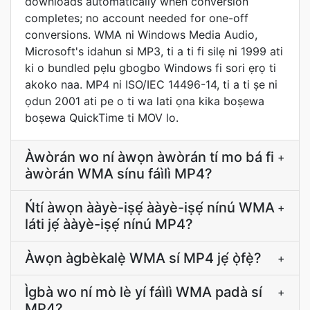
downloads automatically when conversion
completes; no account needed for one-off
conversions. WMA ni Windows Media Audio,
Microsoft's idahun si MP3, ti a ti fi silẹ ni 1999 ati
ki o bundled pẹlu gbogbo Windows fi sori ẹrọ ti
akoko naa. MP4 ni ISO/IEC 14496-14, ti a ti ṣe ni
ọdun 2001 ati pe o ti wa lati ọna kika boṣewa
boṣewa QuickTime ti MOV lo.
Àwòrán wo ní àwọn àwòrán tí mo bá fi
+
àwòrán WMA sínu fáìlì MP4?
Ńtí àwọn ààyè-iṣẹ́ ààyè-iṣẹ́ nínú WMA
+
láti jẹ́ ààyè-iṣẹ́ nínú MP4?
Àwọn àgbèkalẹ̀ WMA sí MP4 jẹ́ ọ̀fẹ̀?
+
Ìgbà wo ní mò lè yí fáìlì WMA padà sí
+
MP4?