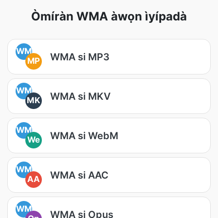
Òmíràn WMA àwọn ìyípadà
WM
WMA si MP3
MP
WM
WMA si MKV
MK
WM
WMA si WebM
We
WM
WMA si AAC
AA
WM
WMA si Opus