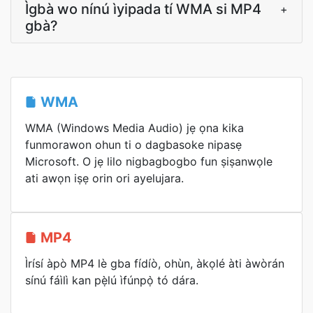
Ìgbà wo nínú ìyipada tí WMA si MP4
+
gbà?
WMA
WMA (Windows Media Audio) jẹ ọna kika
funmorawon ohun ti o dagbasoke nipasẹ
Microsoft. O jẹ lilo nigbagbogbo fun ṣiṣanwọle
ati awọn iṣẹ orin ori ayelujara.
MP4
Ìrísí àpò MP4 lè gba fídíò, ohùn, àkọlé àti àwòrán
sínú fáìlì kan pẹ̀lú ìfúnpọ̀ tó dára.