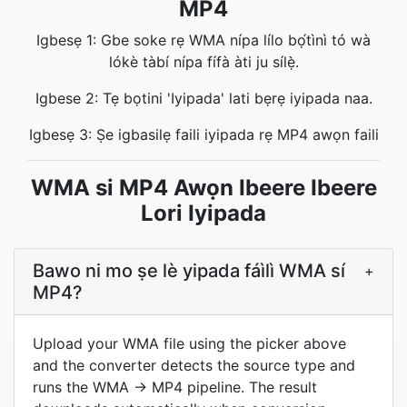
MP4
Igbesẹ 1: Gbe soke rẹ WMA nípa lílo bọ́tìnì tó wà
lókè tàbí nípa fífà àti ju sílẹ̀.
Igbese 2: Tẹ bọtini 'Iyipada' lati bẹrẹ iyipada naa.
Igbesẹ 3: Ṣe igbasilẹ faili iyipada rẹ MP4 awọn faili
WMA si MP4 Awọn Ibeere Ibeere
Lori Iyipada
Bawo ni mo ṣe lè yipada fáìlì WMA sí
+
MP4?
Upload your WMA file using the picker above
and the converter detects the source type and
runs the WMA → MP4 pipeline. The result