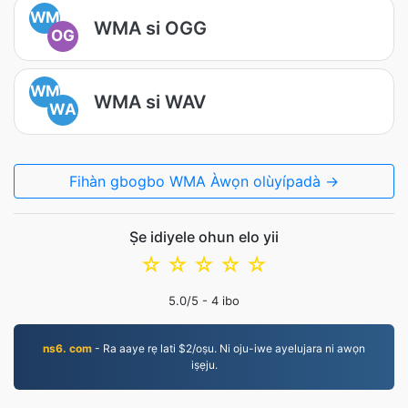
WM
WMA si OGG
OG
WM
WMA si WAV
WA
Fihàn gbogbo WMA Àwọn olùyípadà →
Ṣe idiyele ohun elo yii
☆
☆
☆
☆
☆
5.0
/5 -
4
ibo
ns6. com
- Ra aaye rẹ lati $2/oṣu. Ni oju-iwe ayelujara ni awọn
iṣẹju.