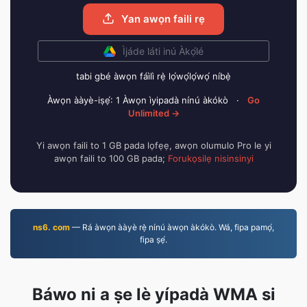
Yan awọn faili rẹ
Ìjáde láti inú Àkọ́lé
tabi gbé àwọn fáìlì rẹ̀ lọ́wọ́lọ́wọ́ níbẹ̀
Àwọn ààyè-iṣẹ́: 1 Àwọn ìyipadà nínú àkókò
·
Go
Unlimited →
Yi awọn faili to 1 GB pada lọfẹẹ, awọn olumulo Pro le yi
awọn faili to 100 GB pada;
Forukọsilẹ nisinsinyi
ns6. com
— Rá àwọn ààyè rẹ̀ nínú àwọn àkókò. Wá, fipa pamọ́,
fipa ṣẹ́.
Báwo ni a ṣe lè yípadà WMA si