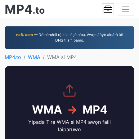
MP4
.to
ns6. com
— Dóménẹ́ẹ̀lì rẹ̀, tí a tí ṣé nípa. Àwọn ààyè àìdárà àti
DNS tí a fi pamọ́.
MP4.to
WMA
WMA si MP4
WMA
→
MP4
Yipada Tirẹ WMA si MP4 awọn faili
laiparuwo