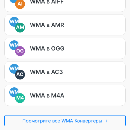
WMA в AIFF
AI
WM
WMA в AMR
AM
WM
WMA в OGG
OG
WM
WMA в AC3
AC
WM
WMA в M4A
M4
Посмотрите все WMA Конвертеры →