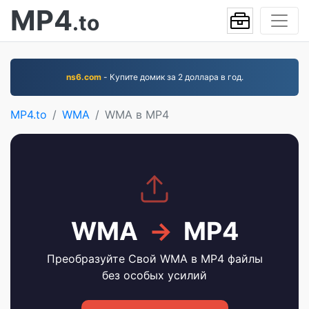
MP4
.to
ns6.com
- Купите домик за 2 доллара в год.
MP4.to
WMA
WMA в MP4
WMA
→
MP4
Преобразуйте Свой WMA в MP4 файлы
без особых усилий