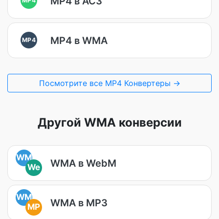
MP4 в AC3
MP4 в WMA
MP4
Посмотрите все MP4 Конвертеры →
Другой WMA конверсии
WM
WMA в WebM
We
WM
WMA в MP3
MP