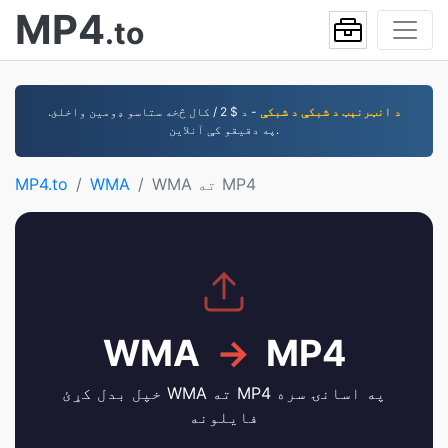
MP4
.to
د انټرنېټ د شبکې د شبکې
- د $ 2 / کال څخه ستاسو ډومین واخلئ.
په دقیقو کې آنلاین.
WMA ته MP4
WMA
MP4.to
WMA
→
MP4
خپل بدل کړئ WMA ته MP4 په اسانۍ سره
فایلونه