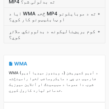
MP4 ته بدلولی شم؟
ایا د WMA څخه MP4 ته د موبایلونو
+
او ټابلیټونو کار کوي؟
کوم برېښنالیکونه د بدلوونکي ملاتړ
+
کوي؟
WMA
WMA (د وینډوز میډیا آډیو) د آډیو کمپریشن
فارمیټ دی چې د مایکروسافټ لخوا رامینځته
شوی. دا عموما د سټیمینګ او آنلاین میوزیک
خدماتو لپاره کارول کیږي.