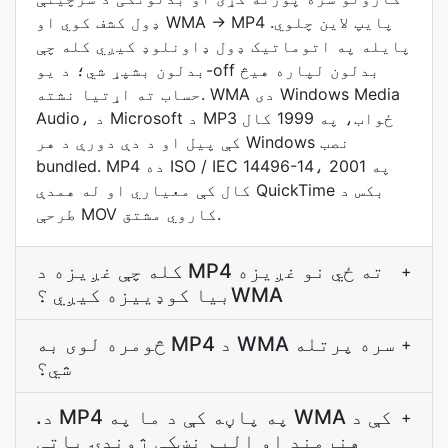
ډول کشف کوي او WMA → MP4 پایپ لاین چلوي.
پایله په اتوماتيک ډول ډاونلوډ کیږي کله چې
بدلون بشپړ شي؛ د یو-off بدلون لپاره هیڅ
حساب ته اړتیا نشته. WMA دی Windows Media
Audio، د Microsoft د MP3 ځواب، په 1999 کال
کې پیل او د دې دورې د هر Windows نصب
bundled. MP4 ده ISO / IEC 14496-14، په 2001
کال کې معياري او له همدې QuickTime بکس د
طرحې MOV کاروي مشتق.
کله چې غږيزه د MP4 ته ځي نو غږيزه
+
بيا کوډييزه کيږي ؟WMA
څومره لوی به MP4 د WMA سره پرتله
+
شي؟
.د MP4 په پاڼه کې د ما په WMA کې د
+
هنرمند او البم نښکې ژوندۍ پاتې