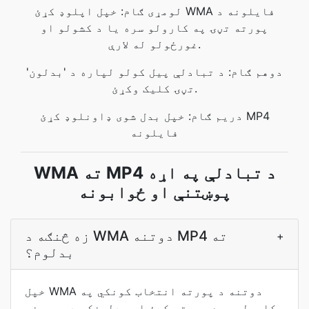
لومړی ګام: خپل اپلوډ کړئ WMA فایلونه د
پورته تڼۍ په کارولو سره یا د کشولو او
غورځولو له لارې.
دوهم ګام: د تبادلې پیل کولو لپاره د 'بدلون'
تڼۍ کلیک وکړئ.
دریم ګام: خپل بدل شوی ډاونلوډ کړئ MP4
فایلونه
WMA ته MP4 د تبادلې په اړه
پوښتنې او ځوابونه
زه څنګه د WMA دوتنه MP4 ته
+
بدلوم؟
خپل WMA دوتنه د پورته انتخاب کونکي په
کارولو سره پورته کړئ او بدلونکی د سرچینې