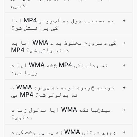
کيږي
ایا MP4 په مستقیم ډول په لټوونی
+
کې پرانستل شي؟
ایا په WMA کې د سرورم مخلوط به د
+
MP4 دننه پاتې شي؟
ایا د WMA څخه MP4 ته بدلونکی
+
وړیا دی؟
د WMA دوتنه څومره لویه ده چې زه
+
یې MP4 ته بدلولی شم؟
ایا بدلول زما د WMA مینځپانګه
+
بدلوي؟
زه په يو وخت کې د WMA ډېرې دوتنې
+