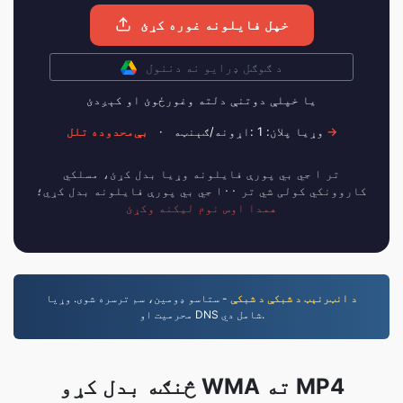
خپل فایلونه غوره کړئ
د ګوګل ډرایو نه دننول
يا خپلې دوتنې دلته وغورځوﺉ او کېږدﺉ
بې‌محدوده تلل →
وړيا پلان: 1 :اړونه/ګېنټه
·
تر ۱ جي بي پورې فایلونه وړیا بدل کړئ، مسلکي
کاروونکي کولی شي تر ۱۰۰ جي بي پورې فایلونه بدل کړي؛
همدا اوس نوم لیکنه وکړئ
د انټرنېټ د شبکې د شبکې
- ستاسو ډومین، سم ترسره شوی. وړیا
محرمیت او DNS شامل دي.
څنګه بدل کړو WMA ته MP4