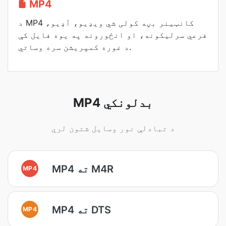
MP4
د MP4 کانټینر بڼه کولی شي ویډیو، آډیو،
فرعي سرلیکونه، او انځورونه په یوه فایل کې
د غوره کمپریشن سره وساتي.
MP4 بدلونکي
د تبادلې نور وسایل شتون لري
MP4 ته M4R
MP4
MP4 ته DTS
MP4