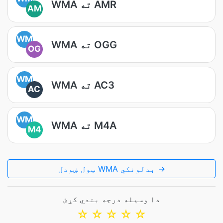
WMA ته AMR
AM
WM
WMA ته OGG
OG
WM
WMA ته AC3
AC
WM
WMA ته M4A
M4
ټول ښودل WMA بدلونکي →
دا وسیله درجه بندي کړئ
☆
☆
☆
☆
☆