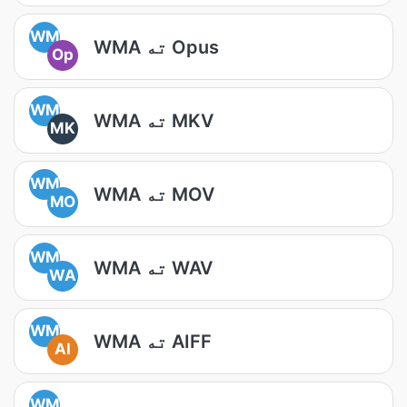
WM
WMA ته Opus
Op
WM
WMA ته MKV
MK
WM
WMA ته MOV
MO
WM
WMA ته WAV
WA
WM
WMA ته AIFF
AI
WM