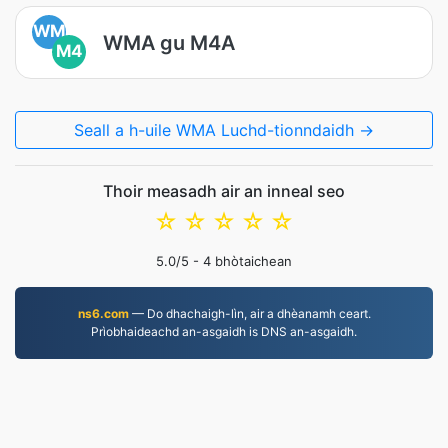
WM
WMA gu M4A
M4
Seall a h-uile WMA Luchd-tionndaidh →
Thoir measadh air an inneal seo
☆
☆
☆
☆
☆
5.0
/5 -
4
bhòtaichean
ns6.com
— Do dhachaigh-lìn, air a dhèanamh ceart.
Prìobhaideachd an-asgaidh is DNS an-asgaidh.