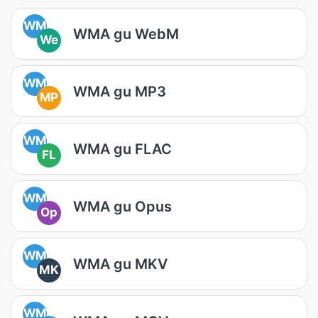
WM
WMA gu WebM
We
WM
WMA gu MP3
MP
WM
WMA gu FLAC
FL
WM
WMA gu Opus
Op
WM
WMA gu MKV
MK
WM