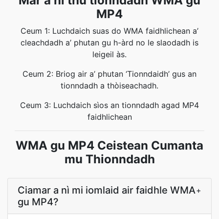
Mar a nì thu tionndadh WMA gu
MP4
Ceum 1: Luchdaich suas do WMA faidhlichean a’
cleachdadh a’ phutan gu h-àrd no le slaodadh is
leigeil às.
Ceum 2: Briog air a’ phutan ‘Tionndaidh’ gus an
tionndadh a thòiseachadh.
Ceum 3: Luchdaich sìos an tionndadh agad MP4
faidhlichean
WMA gu MP4 Ceistean Cumanta
mu Thionndadh
Ciamar a nì mi iomlaid air faidhle WMA
+
gu MP4?