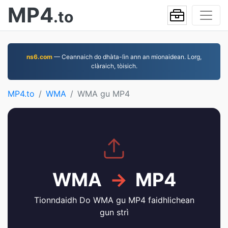
MP4
.to
ns6.com
— Ceannaich do dhàta-lìn ann an mionaidean. Lorg,
clàraich, tòisich.
MP4.to
WMA
WMA gu MP4
WMA
→
MP4
Tionndaidh Do WMA gu MP4 faidhlichean
gun strì