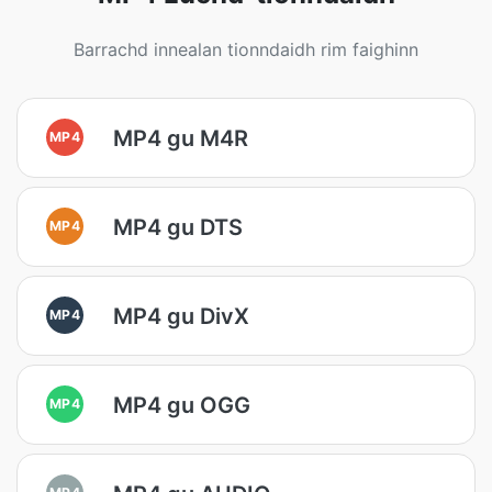
Barrachd innealan tionndaidh rim faighinn
MP4 gu M4R
MP4
MP4 gu DTS
MP4
MP4 gu DivX
MP4
MP4 gu OGG
MP4
MP4