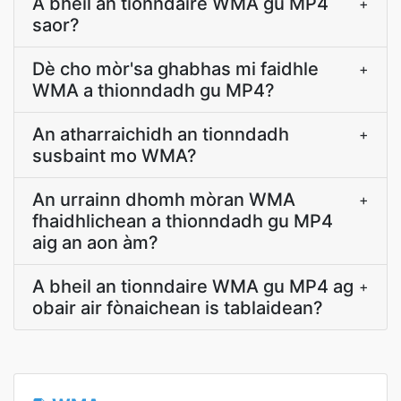
A bheil an tionndaire WMA gu MP4
+
saor?
Dè cho mòr'sa ghabhas mi faidhle
+
WMA a thionndadh gu MP4?
An atharraichidh an tionndadh
+
susbaint mo WMA?
An urrainn dhomh mòran WMA
+
fhaidhlichean a thionndadh gu MP4
aig an aon àm?
A bheil an tionndaire WMA gu MP4 ag
+
obair air fònaichean is tablaidean?