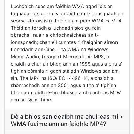
Luchdaich suas am faidhle WMA agad leis an
taghadair os cionn is lorgaidh an t-ionnsgnadh an
seòrsa stòrais is ruithidh e am pìob WMA → MP4.
Thèid an toradh a luchdadh sìos gu fèin-
obrachail nuair a chrìochnaicheas an t-
ionnsgnadh; chan eil cunntas ri fhaighinn airson
tionndadh aon-ùine. Tha WMA na Windows
Media Audio, freagairt Microsoft air MP3, a
chaidh a chur air bhog ann an 1999 agus a bha a’
tighinn còmhla ri gach stàladh Windows san àm
sin. Tha MP4 na ISO/IEC 14496-14, a chaidh a
shònrachadh ann an 2001 agus a tha a' tighinn
bhon aon loidhne-tìre bhosca a chleachdas MOV
ann an QuickTime.
Dè a bhios san dealbh ma chuireas mi
+
WMA fuaime ann an faidhle MP4?