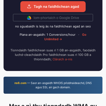
Tagh na faidhlichean agad
Iom-phortaich o Google Drive
no sguabaidh is leig às na faidhlichean agad an seo
Plana an-asgaidh: 1 Conversions/hour
·
Go
Unlimited →
Tionndaidh faidhlichean suas ri 1 GB an-asgaidh, faodaidh
luchd-cleachdaidh Pro faidhlichean suas ri 100 GB a
thionndadh;
Clàraich a-nis
ns6.com
— Saor an-asgaidh WHOIS prìobhaideachd, DNS
agus SSL air gach domain.