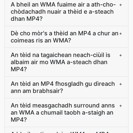
A bheil an WMA fuaime air a ath-cho-
+
chòdachadh nuair a thèid e a-steach
dhan MP4?
Dè cho mòr's a thèid an MP4 a chur an
+
coimeas ris an WMA?
An tèid na tagaichean neach-ciùil is
+
albaim air mo WMA a-steach dhan
MP4?
An tèid an MP4 fhosgladh gu dìreach
+
ann am brabhsair?
An tèid measgachadh surround anns
+
an WMA a chumail taobh a-staigh an
MP4?