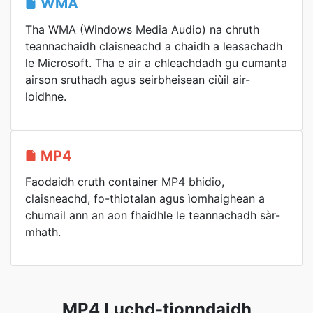
WMA
Tha WMA (Windows Media Audio) na chruth
teannachaidh claisneachd a chaidh a leasachadh
le Microsoft. Tha e air a chleachdadh gu cumanta
airson sruthadh agus seirbheisean ciùil air-
loidhne.
MP4
Faodaidh cruth container MP4 bhidio,
claisneachd, fo-thiotalan agus ìomhaighean a
chumail ann an aon fhaidhle le teannachadh sàr-
mhath.
MP4 Luchd-tionndaidh