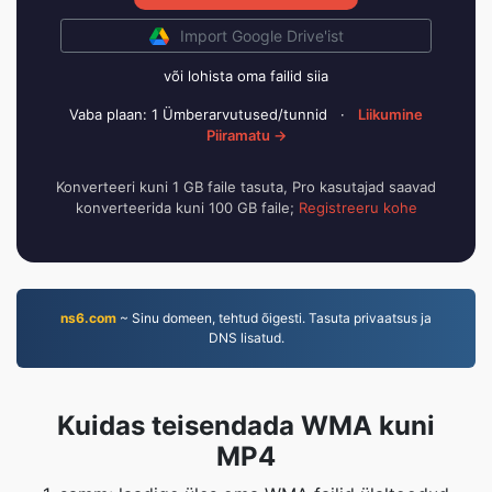
Import Google Drive'ist
või lohista oma failid siia
Vaba plaan: 1 Ümberarvutused/tunnid
·
Liikumine
Piiramatu →
Konverteeri kuni 1 GB faile tasuta, Pro kasutajad saavad
konverteerida kuni 100 GB faile;
Registreeru kohe
ns6.com
~ Sinu domeen, tehtud õigesti. Tasuta privaatsus ja
DNS lisatud.
Kuidas teisendada WMA kuni
MP4