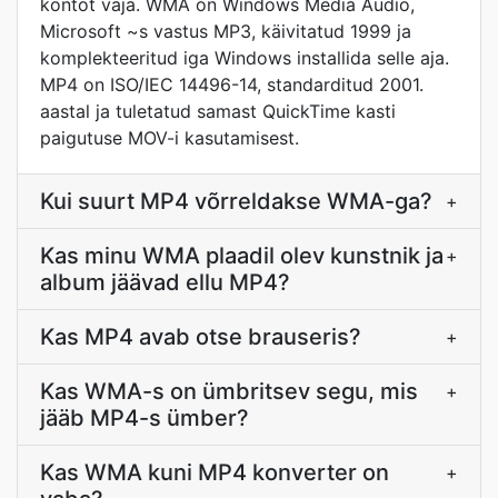
kontot vaja. WMA on Windows Media Audio,
Microsoft ~s vastus MP3, käivitatud 1999 ja
komplekteeritud iga Windows installida selle aja.
MP4 on ISO/IEC 14496-14, standarditud 2001.
aastal ja tuletatud samast QuickTime kasti
paigutuse MOV-i kasutamisest.
Kui suurt MP4 võrreldakse WMA-ga?
+
Kas minu WMA plaadil olev kunstnik ja
+
album jäävad ellu MP4?
Kas MP4 avab otse brauseris?
+
Kas WMA-s on ümbritsev segu, mis
+
jääb MP4-s ümber?
Kas WMA kuni MP4 konverter on
+