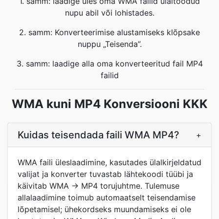
1. samm: laadige üles oma WMA failid ülaltoodud
nupu abil või lohistades.
2. samm: Konverteerimise alustamiseks klõpsake
nuppu „Teisenda”.
3. samm: laadige alla oma konverteeritud fail MP4
failid
WMA kuni MP4 Konversiooni KKK
Kuidas teisendada faili WMA MP4?
+
WMA faili üleslaadimine, kasutades ülalkirjeldatud
valijat ja konverter tuvastab lähtekoodi tüübi ja
käivitab WMA → MP4 torujuhtme. Tulemuse
allalaadimine toimub automaatselt teisendamise
lõpetamisel; ühekordseks muundamiseks ei ole