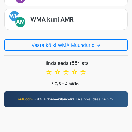
WM
WMA kuni AMR
AM
Vaata kõiki WMA Muundurid →
Hinda seda tööriista
☆
☆
☆
☆
☆
5.0
/5 -
4
hääled
ns6.com
~ 800+ domeenilaiendid. Leia oma ideaalne nimi.