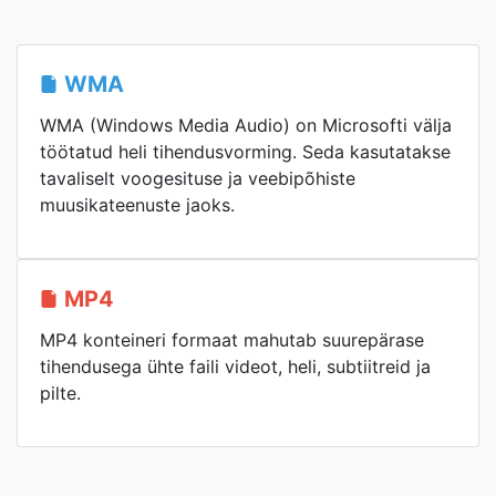
WMA
WMA (Windows Media Audio) on Microsofti välja
töötatud heli tihendusvorming. Seda kasutatakse
tavaliselt voogesituse ja veebipõhiste
muusikateenuste jaoks.
MP4
MP4 konteineri formaat mahutab suurepärase
tihendusega ühte faili videot, heli, subtiitreid ja
pilte.