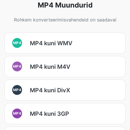
MP4 Muundurid
Rohkem konverteerimisvahendeid on saadaval
MP4 kuni WMV
MP4
MP4 kuni M4V
MP4
MP4 kuni DivX
MP4
MP4 kuni 3GP
MP4