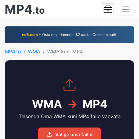
MP4
.to
ns6.com
~ Osta oma domeeni $2 aasta. Online minutit.
MP4.to
WMA
WMA kuni MP4
WMA
→
MP4
Teisenda Oma WMA kuni MP4 faile vaevata
Valige oma failid