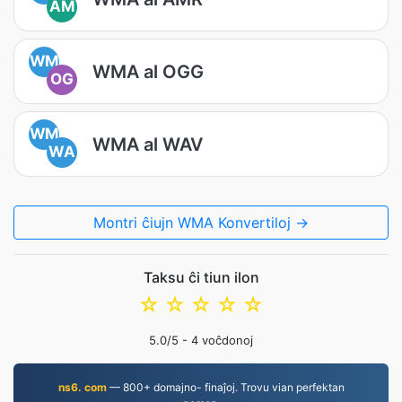
AM
WM
WMA al OGG
OG
WM
WMA al WAV
WA
Montri ĉiujn WMA Konvertiloj →
Taksu ĉi tiun ilon
☆
☆
☆
☆
☆
5.0
/5 -
4
voĉdonoj
ns6. com
— 800+ domajno- finaĵoj. Trovu vian perfektan