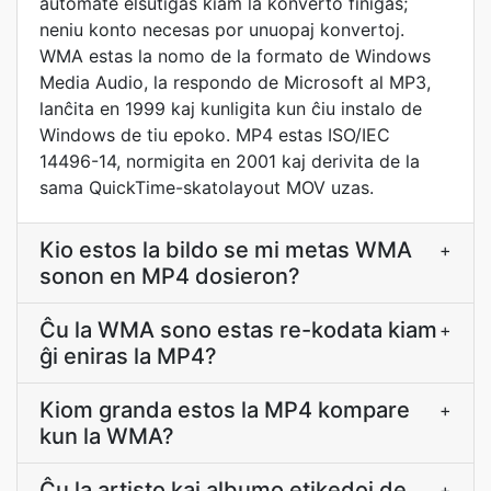
aŭtomate elŝutiĝas kiam la konverto finiĝas;
neniu konto necesas por unuopaj konvertoj.
WMA estas la nomo de la formato de Windows
Media Audio, la respondo de Microsoft al MP3,
lanĉita en 1999 kaj kunligita kun ĉiu instalo de
Windows de tiu epoko. MP4 estas ISO/IEC
14496-14, normigita en 2001 kaj derivita de la
sama QuickTime-skatolayout MOV uzas.
Kio estos la bildo se mi metas WMA
+
sonon en MP4 dosieron?
Ĉu la WMA sono estas re-kodata kiam
+
ĝi eniras la MP4?
Kiom granda estos la MP4 kompare
+
kun la WMA?
Ĉu la artisto kaj albumo etikedoj de
+