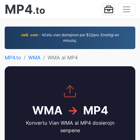
MP4
.to
ns6. com
- Aĉetu vian domajnon por $2/jaro. Enretigi en
minutoj.
MP4.to
WMA
WMA al MP4
WMA
→
MP4
Konvertu Vian WMA al MP4 dosierojn
senpene