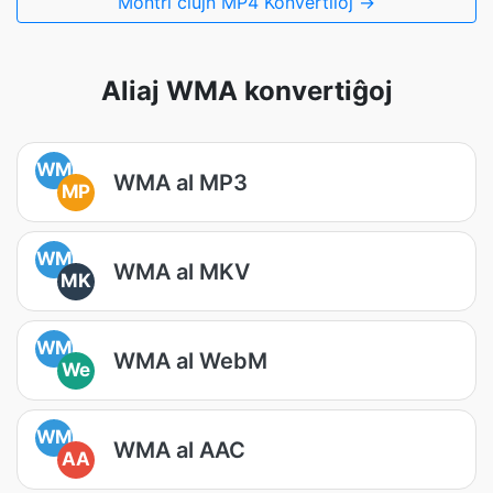
Montri ĉiujn MP4 Konvertiloj →
Aliaj WMA konvertiĝoj
WM
WMA al MP3
MP
WM
WMA al MKV
MK
WM
WMA al WebM
We
WM
WMA al AAC
AA