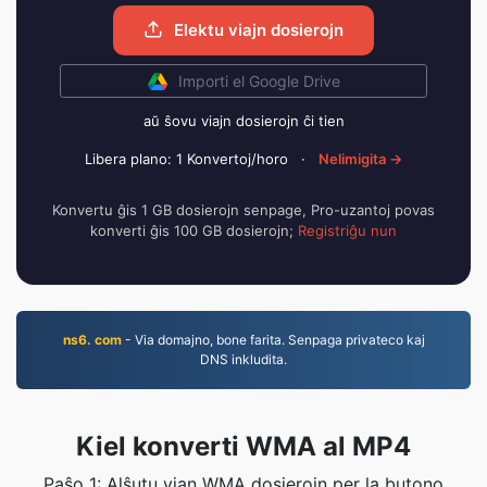
Elektu viajn dosierojn
Importi el Google Drive
aŭ ŝovu viajn dosierojn ĉi tien
Libera plano: 1 Konvertoj/horo
·
Nelimigita →
Konvertu ĝis 1 GB dosierojn senpage, Pro-uzantoj povas
konverti ĝis 100 GB dosierojn;
Registriĝu nun
ns6. com
- Via domajno, bone farita. Senpaga privateco kaj
DNS inkludita.
Kiel konverti WMA al MP4
Paŝo 1: Alŝutu vian WMA dosierojn per la butono