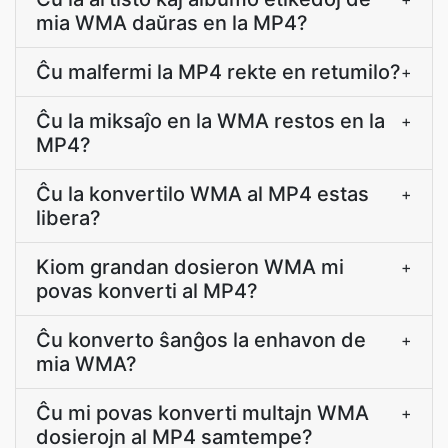
mia WMA daŭras en la MP4?
Ĉu malfermi la MP4 rekte en retumilo?
+
Ĉu la miksaĵo en la WMA restos en la
+
MP4?
Ĉu la konvertilo WMA al MP4 estas
+
libera?
Kiom grandan dosieron WMA mi
+
povas konverti al MP4?
Ĉu konverto ŝanĝos la enhavon de
+
mia WMA?
Ĉu mi povas konverti multajn WMA
+
dosierojn al MP4 samtempe?