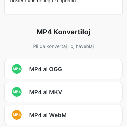
dosiero kun bonega kunpremo.
MP4 Konvertiloj
Pli da konvertaj iloj haveblaj
MP4 al OGG
MP4
MP4 al MKV
MP4
MP4 al WebM
MP4