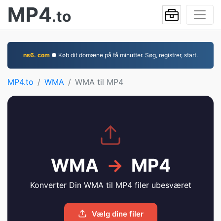
MP4
.to
ns6. com
● Køb dit domæne på få minutter. Søg, registrer, start.
MP4.to
WMA
WMA til MP4
WMA
→
MP4
Konverter Din WMA til MP4 filer ubesværet
Vælg dine filer