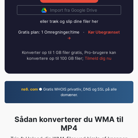
Import fra Google Drive
eller træk og slip dine filer her
Gratis plan: 1 Omregninger/time
·
Kør Ubegrænset
→
Konverter op til 1 GB filer gratis, Pro-brugere kan
konvertere op til 100 GB filer;
Tilmeld dig nu
ns6. com
● Gratis WHOIS privatliv, DNS og SSL på alle
domæner.
Sådan konverterer du WMA til
MP4