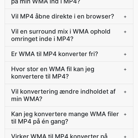
på min WMA ind i MP4?
Vil MP4 åbne direkte i en browser?
+
Vil en surround mix i WMA ophold
+
omringet inde i MP4?
Er WMA til MP4 konverter fri?
+
Hvor stor en WMA fil kan jeg
+
konvertere til MP4?
Vil konvertering ændre indholdet af
+
min WMA?
Kan jeg konvertere mange WMA filer
+
til MP4 på én gang?
Virker WMA til MP4 konverter på
+