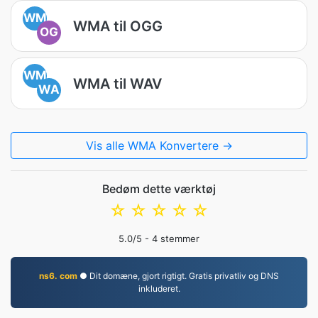
WM
WMA til OGG
OG
WM
WMA til WAV
WA
Vis alle WMA Konvertere →
Bedøm dette værktøj
☆
☆
☆
☆
☆
5.0
/5 -
4
stemmer
ns6. com
● Dit domæne, gjort rigtigt. Gratis privatliv og DNS
inkluderet.