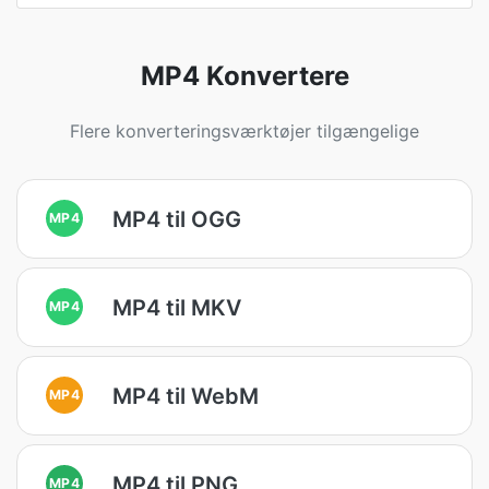
MP4 Konvertere
Flere konverteringsværktøjer tilgængelige
MP4 til OGG
MP4
MP4 til MKV
MP4
MP4 til WebM
MP4
MP4 til PNG
MP4