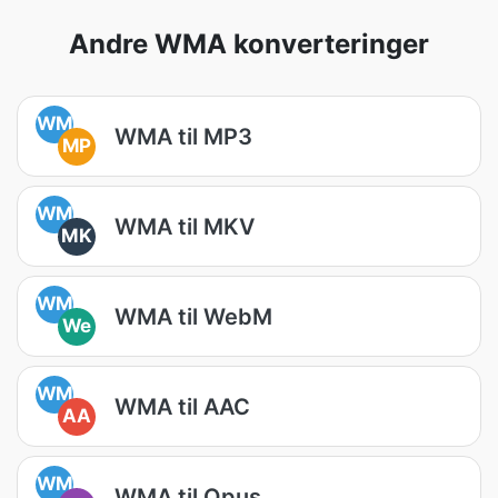
Andre WMA konverteringer
WM
WMA til MP3
MP
WM
WMA til MKV
MK
WM
WMA til WebM
We
WM
WMA til AAC
AA
WM
WMA til Opus